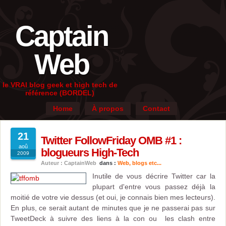
Captain
Web
le VRAI blog geek et high tech de
référence (BORDEL)
Home
À propos
Contact
21
Twitter FollowFriday OMB #1 :
aoû
blogueurs High-Tech
2009
Auteur : CaptainWeb
dans :
Web, blogs etc...
Inutile de vous décrire Twitter car la
plupart d'entre vous passez déjà la
moitié de votre vie dessus (et oui, je connais bien mes lecteurs).
En plus, ce serait autant de minutes que je ne passerai pas sur
TweetDeck à suivre des liens à la con ou les clash entre