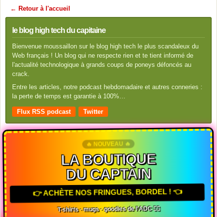
← Retour à l'accueil
le blog high tech du capitaine
Bienvenue moussaillon sur le blog high tech le plus scandaleux du
Web français ! Un blog qui ne respecte rien et te tient informé de
l'actualité technologique à grands coups de poneys défoncés au
crack.
Entre les articles, notre podcast hebdomadaire et autres conneries :
la perte de temps est garantie à 100%…
Flux RSS podcast
Twitter
🔥 NOUVEAU 🔥
LA BOUTIQUE
DU CAPTAIN
👉 ACHÈTE NOS FRINGUES, BORDEL ! 👈
T-shirts · mugs · goodies de l'ADC 🏴‍☠️