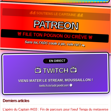
💰💰 SOUTIENS LE CAPITAINE 💰💰
PATREON
🚨 FILE TON POGNON OU CRÈVE 🚨
Sans toi, l'ADC coule à pic, sale rat ! 🐀
EN DIRECT
📺 TWITCH 📺
VIENS MATER LE STREAM, MOUSSAILLON !
twitch.tv/adcpodcast 🟣
Derniers articles
L'apéro du Captain #433 : Fin de parcours pour l'oeuf Tenga du metaverse