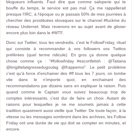
blogueurs influents. Faut dire que comme saloperie qui te
bouffe du temps, le service est pas mal. Ça me rappellerait
presque l'IRC, à l'époque ou je passais 50% de mes journées à
chercher des prostituées slovaques sur le channel #fuckme du
réseau Undernet. Mais revenons en au sujet avant de glisser
encore plus loin dans le #WTF.
Donc sur Twitter, tous les vendredis, c'est le FollowFriday, rituel
qui consiste à recommander à vos followers vos Twittos
préférées (quel terme ridicule). En gros ça donne quelque
chose comme ça : "#followfriday #escortfetish : @Tatiana
@brigittelatigressedugoulag @frappemoi". Le petit problème
c'est qu'à force d'enchainer des #ff tous les 7 jours, on tombe
vite dans le n'importe quoi, en enchainant des
recommandations par dizaine sans en expliquer la raison. Puis
quand comme le Captain vous suivez beaucoup trop de
comptes intéressants, c'est dur de faire un choix. Autant de
raisons pour lesquelles je ne me soumets jamais à cette
tradition quasiment aussi vieille que Twitter. De toute façon, à la
vitesse ou les messages sombrent dans les archives, les Follow
Friday ont une durée de vie qui doit se compter en minutes, et
encore.