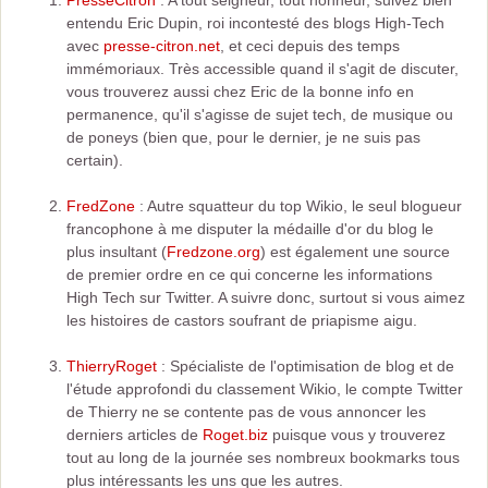
PresseCitron
: A tout seigneur, tout honneur, suivez bien
entendu Eric Dupin, roi incontesté des blogs High-Tech
avec
presse-citron.net
, et ceci depuis des temps
immémoriaux. Très accessible quand il s'agit de discuter,
vous trouverez aussi chez Eric de la bonne info en
permanence, qu'il s'agisse de sujet tech, de musique ou
de poneys (bien que, pour le dernier, je ne suis pas
certain).
FredZone
: Autre squatteur du top Wikio, le seul blogueur
francophone à me disputer la médaille d'or du blog le
plus insultant (
Fredzone.org
) est également une source
de premier ordre en ce qui concerne les informations
High Tech sur Twitter. A suivre donc, surtout si vous aimez
les histoires de castors soufrant de priapisme aigu.
ThierryRoget
: Spécialiste de l'optimisation de blog et de
l'étude approfondi du classement Wikio, le compte Twitter
de Thierry ne se contente pas de vous annoncer les
derniers articles de
Roget.biz
puisque vous y trouverez
tout au long de la journée ses nombreux bookmarks tous
plus intéressants les uns que les autres.