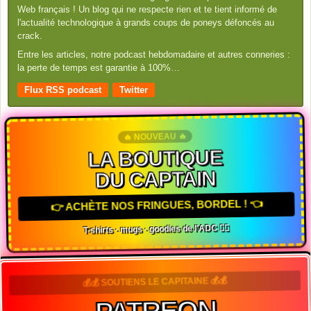
Web français ! Un blog qui ne respecte rien et te tient informé de
l'actualité technologique à grands coups de poneys défoncés au
crack.
Entre les articles, notre podcast hebdomadaire et autres conneries :
la perte de temps est garantie à 100%…
Flux RSS podcast
Twitter
🔥 NOUVEAU 🔥
LA BOUTIQUE
DU CAPTAIN
👉 ACHÈTE NOS FRINGUES, BORDEL ! 👈
T-shirts · mugs · goodies de l'ADC 🏴‍☠️
💰💰 SOUTIENS LE CAPITAINE 💰💰
PATREON