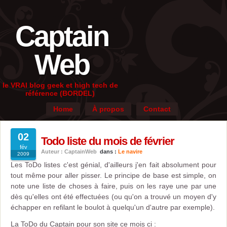
Captain
Web
le VRAI blog geek et high tech de
référence (BORDEL)
Home
À propos
Contact
02
Todo liste du mois de février
fév
Auteur : CaptainWeb
dans :
Le navire
2009
Les ToDo listes c'est génial, d'ailleurs j'en fait absolument pour
tout même pour aller pisser. Le principe de base est simple, on
note une liste de choses à faire, puis on les raye une par une
dès qu'elles ont été effectuées (ou qu'on a trouvé un moyen d'y
échapper en refilant le boulot à quelqu'un d'autre par exemple).
La ToDo du Captain pour son site ce mois ci :