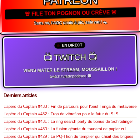
🚨 FILE TON POGNON OU CRÈVE 🚨
Sans toi, l'ADC coule à pic, sale rat ! 🐀
EN DIRECT
📺 TWITCH 📺
VIENS MATER LE STREAM, MOUSSAILLON !
twitch.tv/adcpodcast 🟣
Derniers articles
L'apéro du Captain #433 : Fin de parcours pour l'oeuf Tenga du metaverse
L'apéro du Captain #432 : Trop de vibrafion pour le futur du SLS
L'apéro du Captain #431 : La ring search party du bonus de Schrödinger
L'apéro du Captain #430 : La fusion géante du tsunami de papier cul
L'apéro du Captain #429 : Le PQ-Thon du templier qui chiait des briques