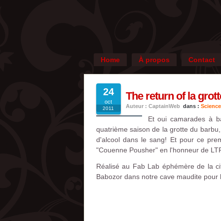
Home
À propos
Contact
24
The return of la grot
oct
Auteur : CaptainWeb
dans :
Science
2011
Et oui camarades à b
quatrième saison de la grotte du barbu,
d'alcool dans le sang! Et pour ce prem
"Couenne Pousher" en l'honneur de LT
Réalisé au Fab Lab éphémère de la cit
Babozor dans notre cave maudite pour la