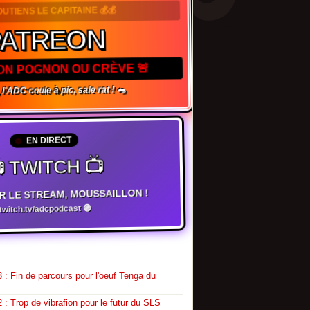
OUTIENS LE CAPITAINE 💰💰
PATREON
TON POGNON OU CRÈVE 🚨
 l'ADC coule à pic, sale rat ! 🐀
EN DIRECT
 TWITCH 📺
R LE STREAM, MOUSSAILLON !
witch.tv/adcpodcast 🟣
 : Fin de parcours pour l'oeuf Tenga du
 : Trop de vibrafion pour le futur du SLS