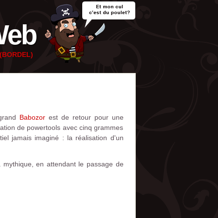
Web
e (BORDEL)
 grand
Babozor
est de retour pour une
lisation de powertools avec cinq grammes
el jamais imaginé : la réalisation d'un
à mythique, en attendant le passage de