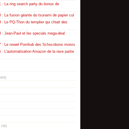
 : La ring search party du bonus de
 : La fusion géante du tsunami de papier cul
 : Le PQ-Thon du templier qui chiait des
 : Jean-Paul et les specials mega-deal
7 : Le nowel Pornhub des Schocobons moisis
 : L'automatisation Amazon de la rave partie
(443)
(40)