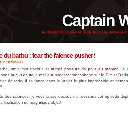
Captain 
le VRAI blog geek et high tech de référenc
te du barbu : fear the faience pusher!
s et techniques
arbe, amis moustachus et
autres porteurs de poils au menton
, le
 sans aucun doute le meilleur podcast francophone sur le DIY et l'uti
ier épisode, il se lance dans le projet le plus improbable et démenti
P!
é des sciences, je vous laisse découvrir ci dessous cet épisode déj
 finalisation du magnifique objet!