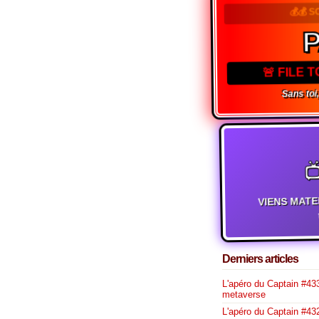
💰💰 S
🚨 FILE 
Sans toi,

VIENS MATE
t
Derniers articles
L'apéro du Captain #433
metaverse
L'apéro du Captain #432