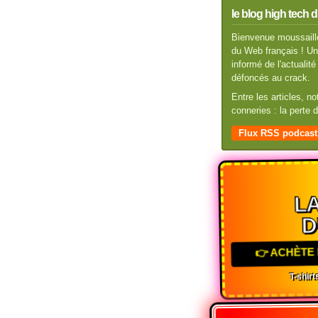
le blog high tech d
Bienvenue moussaillo
du Web français ! Un 
informé de l'actuali
défoncés au crack.
Entre les articles, n
conneries : la perte
Flux RSS podcast
LA
D
👉 ACHÈTE 
T-shirts