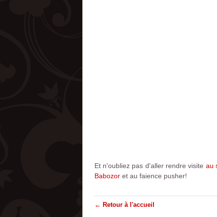
Et n'oubliez pas d'aller rendre visite
au 
Babozor
et au faience pusher!
← Retour à l'accueil