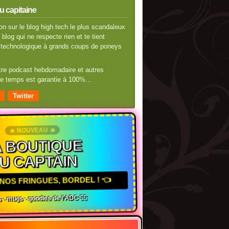
u capitaine
n sur le blog high tech le plus scandaleux
blog qui ne respecte rien et te tient
té technologique à grands coups de poneys
otre podcast hebdomadaire et autres
 de temps est garantie à 100%…
Twitter
🔥 NOUVEAU 🔥
 BOUTIQUE
U CAPTAIN
NOS FRINGUES, BORDEL ! 👈
 · mugs · goodies de l'ADC 🏴‍☠️