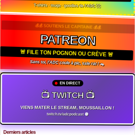
T-shirts · mugs · goodies de l'ADC 🏴‍☠️
💰💰 SOUTIENS LE CAPITAINE 💰💰
PATREON
🚨 FILE TON POGNON OU CRÈVE 🚨
Sans toi, l'ADC coule à pic, sale rat ! 🐀
EN DIRECT
📺 TWITCH 📺
VIENS MATER LE STREAM, MOUSSAILLON !
twitch.tv/adcpodcast 🟣
Derniers articles