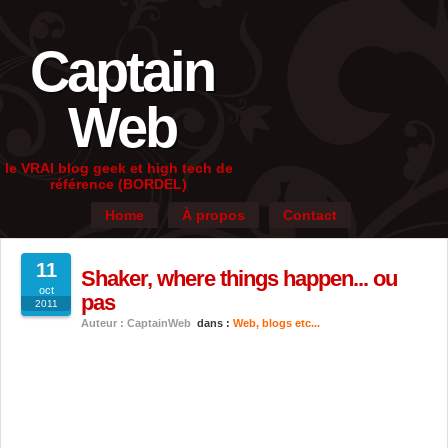
Captain
Web
le VRAI blog geek et high tech de
référence (BORDEL)
Home
À propos
Contact
11
Shaker, where things happen... ou
oct
pas
2011
Auteur : CaptainWeb
dans :
Web, blogs etc...