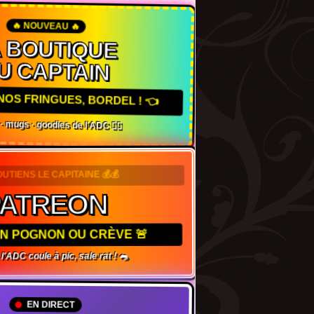
🔥 NOUVEAU 🔥
A BOUTIQUE
U CAPTAIN
NOS FRINGUES, BORDEL ! 👈
s · mugs · goodies de l'ADC 🏴‍☠️
OUTIENS LE CAPITAINE 💰💰
PATREON
TON POGNON OU CRÈVE 🚨
 l'ADC coule à pic, sale rat ! 🐀
EN DIRECT