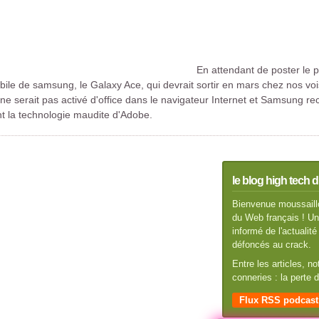
En attendant de poster le p
ile de samsung, le Galaxy Ace, qui devrait sortir en mars chez nos vois
h ne serait pas activé d'office dans le navigateur Internet et Samsung r
nt la technologie maudite d'Adobe.
le blog high tech d
Bienvenue moussaillo
du Web français ! Un 
informé de l'actuali
défoncés au crack.
Entre les articles, n
conneries : la perte
Flux RSS podcast