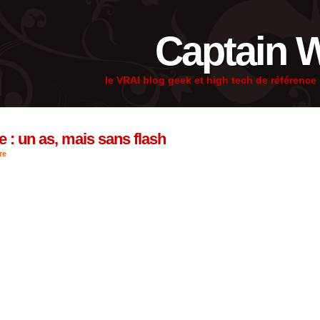
Captain 
le VRAI blog geek et high tech de référenc
: un as, mais sans flash
re