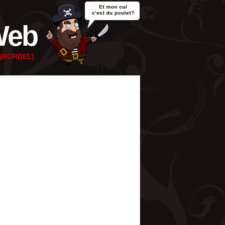
Web
e (BORDEL)