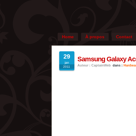
Home
À propos
Contact
29
Samsung Galaxy Ace 
jan
Auteur : CaptainWeb
dans :
Hardwa
2011