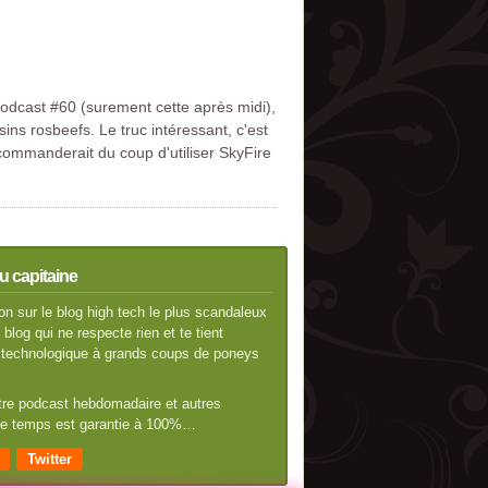
odcast #60 (surement cette après midi),
ins rosbeefs. Le truc intéressant, c'est
ecommanderait du coup d'utiliser SkyFire
u capitaine
n sur le blog high tech le plus scandaleux
blog qui ne respecte rien et te tient
té technologique à grands coups de poneys
otre podcast hebdomadaire et autres
 de temps est garantie à 100%…
Twitter