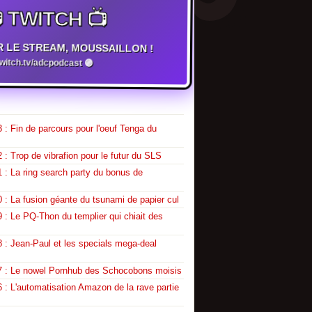
 TWITCH 📺
R LE STREAM, MOUSSAILLON !
twitch.tv/adcpodcast 🟣
 : Fin de parcours pour l'oeuf Tenga du
 : Trop de vibrafion pour le futur du SLS
 : La ring search party du bonus de
 : La fusion géante du tsunami de papier cul
 : Le PQ-Thon du templier qui chiait des
 : Jean-Paul et les specials mega-deal
7 : Le nowel Pornhub des Schocobons moisis
 : L'automatisation Amazon de la rave partie