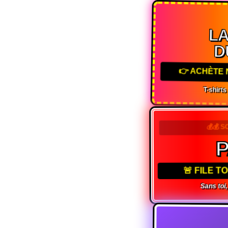
L
D
👉 ACHÈTE 
T-shirt
💰💰 S
🚨 FILE 
Sans toi,