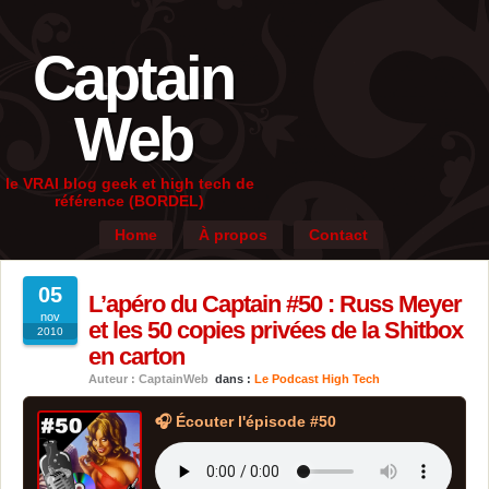
Captain
Web
le VRAI blog geek et high tech de
référence (BORDEL)
Home
À propos
Contact
05
L’apéro du Captain #50 : Russ Meyer
nov
et les 50 copies privées de la Shitbox
2010
en carton
Auteur : CaptainWeb
dans :
Le Podcast High Tech
🎧 Écouter l'épisode #50