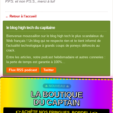
P.P.S. et non P.S.S., merci à lui!
← Retour à l'accueil
le blog high tech du capitaine
Bienvenue moussaillon sur le blog high tech le plus scandaleux du
Web français ! Un blog qui ne respecte rien et te tient informé de
l'actualité technologique à grands coups de poneys défoncés au
crack.
Entre les articles, notre podcast hebdomadaire et autres conneries :
la perte de temps est garantie à 100%…
Flux RSS podcast
Twitter
🔥 NOUVEAU 🔥
LA BOUTIQUE
DU CAPTAIN
👉 ACHÈTE NOS FRINGUES, BORDEL ! 👈