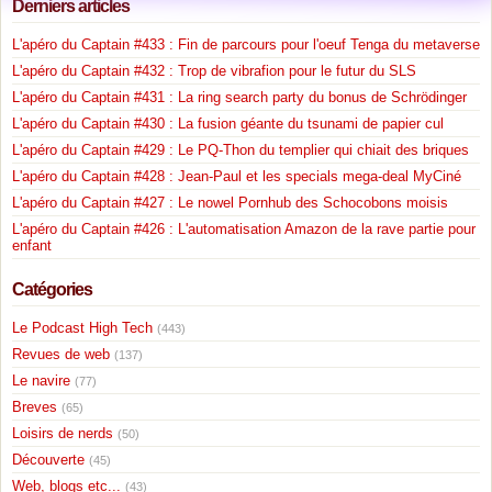
Derniers articles
L'apéro du Captain #433 : Fin de parcours pour l'oeuf Tenga du metaverse
L'apéro du Captain #432 : Trop de vibrafion pour le futur du SLS
L'apéro du Captain #431 : La ring search party du bonus de Schrödinger
L'apéro du Captain #430 : La fusion géante du tsunami de papier cul
L'apéro du Captain #429 : Le PQ-Thon du templier qui chiait des briques
L'apéro du Captain #428 : Jean-Paul et les specials mega-deal MyCiné
L'apéro du Captain #427 : Le nowel Pornhub des Schocobons moisis
L'apéro du Captain #426 : L'automatisation Amazon de la rave partie pour
enfant
Catégories
Le Podcast High Tech
(443)
Revues de web
(137)
Le navire
(77)
Breves
(65)
Loisirs de nerds
(50)
Découverte
(45)
Web, blogs etc...
(43)