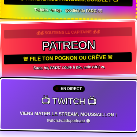
T-shirts · mugs · goodies de l'ADC 🏴‍☠️
💰💰 SOUTIENS LE CAPITAINE 💰💰
PATREON
🚨 FILE TON POGNON OU CRÈVE 🚨
Sans toi, l'ADC coule à pic, sale rat ! 🐀
EN DIRECT
📺 TWITCH 📺
VIENS MATER LE STREAM, MOUSSAILLON !
twitch.tv/adcpodcast 🟣