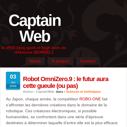
Captain
Web
le VRAI blog geek et high tech de
référence (BORDEL)
Home
À propos
Contact
03
Robot OmniZero.9 : le futur aura
oct
cette gueule (ou pas)
2009
Auteur : CaptainWeb
dans :
Sciences et techniques
Au Japon, chaque année, la compétition
ROBO-ONE
fait
s'affronter les dernières créations dans le domaine de la
robotique. Ces créatures électroniques, si possible
humanoïdes, se confrontent dans une série d'épreuve
destinées à déterminer laquelle d'entre elle est la plus efficace