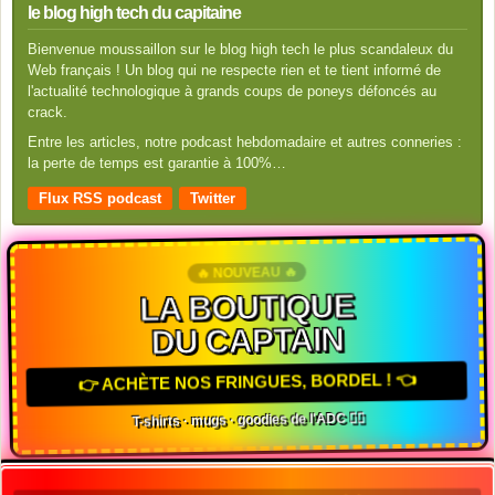
le blog high tech du capitaine
Bienvenue moussaillon sur le blog high tech le plus scandaleux du
Web français ! Un blog qui ne respecte rien et te tient informé de
l'actualité technologique à grands coups de poneys défoncés au
crack.
Entre les articles, notre podcast hebdomadaire et autres conneries :
la perte de temps est garantie à 100%…
Flux RSS podcast
Twitter
🔥 NOUVEAU 🔥
LA BOUTIQUE
DU CAPTAIN
👉 ACHÈTE NOS FRINGUES, BORDEL ! 👈
T-shirts · mugs · goodies de l'ADC 🏴‍☠️