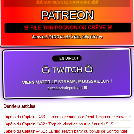
💰💰 SOUTIENS LE CAPITAINE 💰💰
PATREON
🚨 FILE TON POGNON OU CRÈVE 🚨
Sans toi, l'ADC coule à pic, sale rat ! 🐀
EN DIRECT
📺 TWITCH 📺
VIENS MATER LE STREAM, MOUSSAILLON !
twitch.tv/adcpodcast 🟣
Derniers articles
L'apéro du Captain #433 : Fin de parcours pour l'oeuf Tenga du metaverse
L'apéro du Captain #432 : Trop de vibrafion pour le futur du SLS
L'apéro du Captain #431 : La ring search party du bonus de Schrödinger