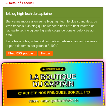
← Retour à l'accueil
le blog high tech du capitaine
Bienvenue moussaillon sur le blog high tech le plus scandaleux du
Web français ! Un blog qui ne respecte rien et te tient informé de
l'actualité technologique à grands coups de poneys défoncés au
crack.
Entre les articles, notre podcast hebdomadaire et autres conneries :
la perte de temps est garantie à 100%…
Flux RSS podcast
Twitter
🔥 NOUVEAU 🔥
LA BOUTIQUE
DU CAPTAIN
👉 ACHÈTE NOS FRINGUES, BORDEL ! 👈
T-shirts · mugs · goodies de l'ADC 🏴‍☠️