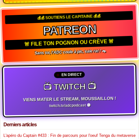
💰💰 SOUTIENS LE CAPITAINE 💰💰
PATREON
🚨 FILE TON POGNON OU CRÈVE 🚨
Sans toi, l'ADC coule à pic, sale rat ! 🐀
EN DIRECT
📺 TWITCH 📺
VIENS MATER LE STREAM, MOUSSAILLON !
twitch.tv/adcpodcast 🟣
Derniers articles
L'apéro du Captain #433 : Fin de parcours pour l'oeuf Tenga du metaverse