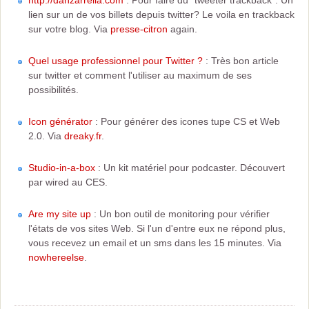
http://danzarrella.com
: Pour faire du "tweeter trackback". Un
lien sur un de vos billets depuis twitter? Le voila en trackback
sur votre blog. Via
presse-citron
again.
Quel usage professionnel pour Twitter ?
: Très bon article
sur twitter et comment l'utiliser au maximum de ses
possibilités.
Icon générator
: Pour générer des icones tupe CS et Web
2.0. Via
dreaky.fr
.
Studio-in-a-box
: Un kit matériel pour podcaster. Découvert
par wired au CES.
Are my site up
: Un bon outil de monitoring pour vérifier
l'états de vos sites Web. Si l'un d'entre eux ne répond plus,
vous recevez un email et un sms dans les 15 minutes. Via
nowhereelse
.