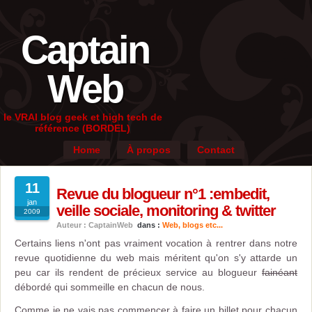
Captain
Web
le VRAI blog geek et high tech de
référence (BORDEL)
Home
À propos
Contact
11
Revue du blogueur n°1 :embedit,
jan
veille sociale, monitoring & twitter
2009
Auteur : CaptainWeb
dans :
Web, blogs etc...
Certains liens n'ont pas vraiment vocation à rentrer dans notre
revue quotidienne du web mais méritent qu'on s'y attarde un
peu car ils rendent de précieux service au blogueur
fainéant
débordé qui sommeille en chacun de nous.
Comme je ne vais pas commencer à faire un billet pour chacun