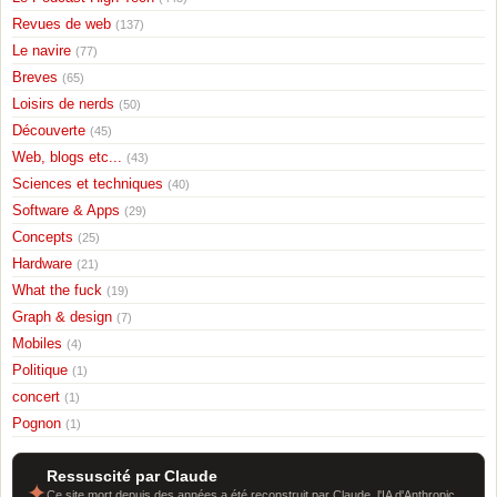
Revues de web
(137)
Le navire
(77)
Breves
(65)
Loisirs de nerds
(50)
Découverte
(45)
Web, blogs etc...
(43)
Sciences et techniques
(40)
Software & Apps
(29)
Concepts
(25)
Hardware
(21)
What the fuck
(19)
Graph & design
(7)
Mobiles
(4)
Politique
(1)
concert
(1)
Pognon
(1)
Ressuscité par Claude
✦
Ce site mort depuis des années a été reconstruit par Claude, l'IA d'Anthropic.