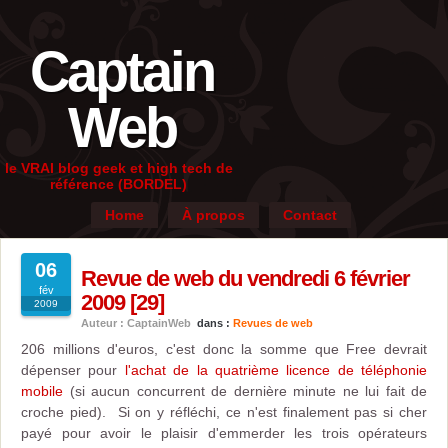
Captain
Web
le VRAI blog geek et high tech de
référence (BORDEL)
Home
À propos
Contact
06
Revue de web du vendredi 6 février
fév
2009 [29]
2009
Auteur : CaptainWeb
dans :
Revues de web
206 millions d'euros, c'est donc la somme que Free devrait
dépenser pour
l'achat de la quatrième licence de téléphonie
mobile
(si aucun concurrent de dernière minute ne lui fait de
croche pied). Si on y réfléchi, ce n'est finalement pas si cher
payé pour avoir le plaisir d'emmerder les trois opérateurs