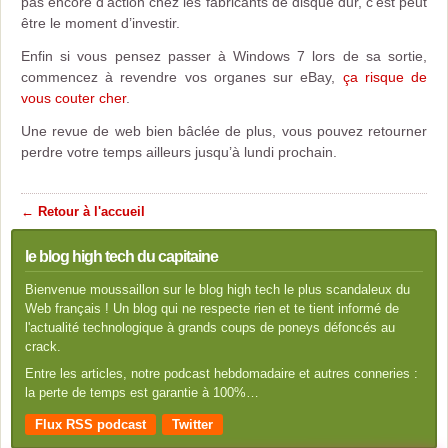
pas encore d'action chez les fabricants de disque dur, c'est peut
être le moment d’investir.
Enfin si vous pensez passer à Windows 7 lors de sa sortie,
commencez à revendre vos organes sur eBay,
ça risque de
vous couter cher
.
Une revue de web bien bâclée de plus, vous pouvez retourner
perdre votre temps ailleurs jusqu’à lundi prochain.
← Retour à l'accueil
le blog high tech du capitaine
Bienvenue moussaillon sur le blog high tech le plus scandaleux du
Web français ! Un blog qui ne respecte rien et te tient informé de
l'actualité technologique à grands coups de poneys défoncés au
crack.
Entre les articles, notre podcast hebdomadaire et autres conneries :
la perte de temps est garantie à 100%…
Flux RSS podcast
Twitter