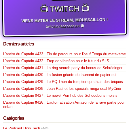
📺 TWITCH 📺
VIENS MATER LE STREAM, MOUSSAILLON !
twitch.tv/adcpodcast 🟣
Derniers articles
L'apéro du Captain #433 : Fin de parcours pour l'oeuf Tenga du metaverse
L'apéro du Captain #432 : Trop de vibrafion pour le futur du SLS
L'apéro du Captain #431 : La ring search party du bonus de Schrödinger
L'apéro du Captain #430 : La fusion géante du tsunami de papier cul
L'apéro du Captain #429 : Le PQ-Thon du templier qui chiait des briques
L'apéro du Captain #428 : Jean-Paul et les specials mega-deal MyCiné
L'apéro du Captain #427 : Le nowel Pornhub des Schocobons moisis
L'apéro du Captain #426 : L'automatisation Amazon de la rave partie pour
enfant
Catégories
Le Podcast High Tech
(443)