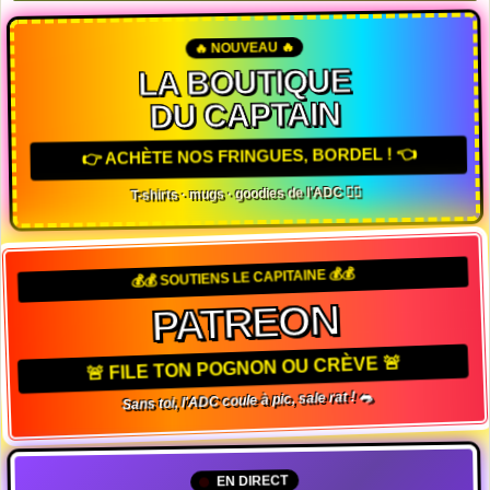
🔥 NOUVEAU 🔥
LA BOUTIQUE
DU CAPTAIN
👉 ACHÈTE NOS FRINGUES, BORDEL ! 👈
T-shirts · mugs · goodies de l'ADC 🏴‍☠️
💰💰 SOUTIENS LE CAPITAINE 💰💰
PATREON
🚨 FILE TON POGNON OU CRÈVE 🚨
Sans toi, l'ADC coule à pic, sale rat ! 🐀
EN DIRECT