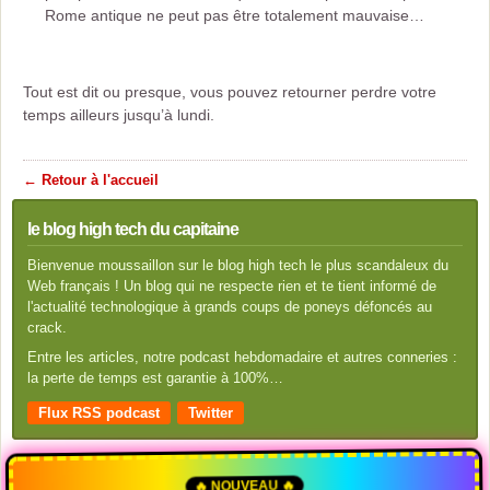
Rome antique ne peut pas être totalement mauvaise…
Tout est dit ou presque, vous pouvez retourner perdre votre
temps ailleurs jusqu’à lundi.
← Retour à l'accueil
le blog high tech du capitaine
Bienvenue moussaillon sur le blog high tech le plus scandaleux du
Web français ! Un blog qui ne respecte rien et te tient informé de
l'actualité technologique à grands coups de poneys défoncés au
crack.
Entre les articles, notre podcast hebdomadaire et autres conneries :
la perte de temps est garantie à 100%…
Flux RSS podcast
Twitter
🔥 NOUVEAU 🔥