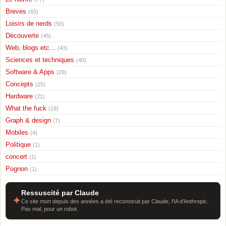
Breves
(65)
Loisirs de nerds
(50)
Découverte
(45)
Web, blogs etc...
(43)
Sciences et techniques
(40)
Software & Apps
(29)
Concepts
(25)
Hardware
(21)
What the fuck
(19)
Graph & design
(7)
Mobiles
(4)
Politique
(1)
concert
(1)
Pognon
(1)
Ressuscité par Claude
✦
Ce site mort depuis des années a été reconstruit par Claude, l'IA d'Anthropic.
Pas mal, pour un robot.