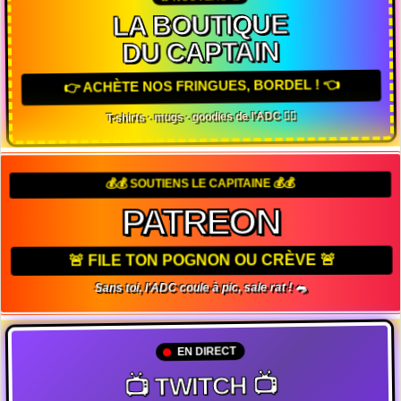
LA BOUTIQUE
DU CAPTAIN
👉 ACHÈTE NOS FRINGUES, BORDEL ! 👈
T-shirts · mugs · goodies de l'ADC 🏴‍☠️
💰💰 SOUTIENS LE CAPITAINE 💰💰
PATREON
🚨 FILE TON POGNON OU CRÈVE 🚨
Sans toi, l'ADC coule à pic, sale rat ! 🐀
EN DIRECT
📺 TWITCH 📺