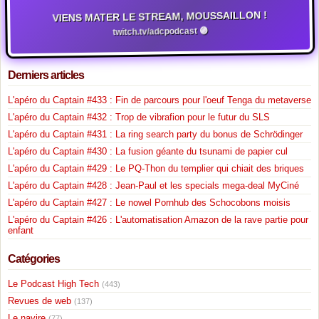
VIENS MATER LE STREAM, MOUSSAILLON !
twitch.tv/adcpodcast 🟣
Derniers articles
L'apéro du Captain #433 : Fin de parcours pour l'oeuf Tenga du metaverse
L'apéro du Captain #432 : Trop de vibrafion pour le futur du SLS
L'apéro du Captain #431 : La ring search party du bonus de Schrödinger
L'apéro du Captain #430 : La fusion géante du tsunami de papier cul
L'apéro du Captain #429 : Le PQ-Thon du templier qui chiait des briques
L'apéro du Captain #428 : Jean-Paul et les specials mega-deal MyCiné
L'apéro du Captain #427 : Le nowel Pornhub des Schocobons moisis
L'apéro du Captain #426 : L'automatisation Amazon de la rave partie pour
enfant
Catégories
Le Podcast High Tech
(443)
Revues de web
(137)
Le navire
(77)