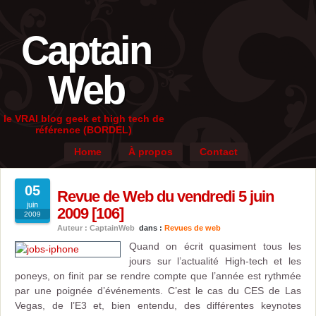
Captain
Web
le VRAI blog geek et high tech de
référence (BORDEL)
Home
À propos
Contact
05
Revue de Web du vendredi 5 juin
juin
2009 [106]
2009
Auteur : CaptainWeb
dans :
Revues de web
Quand on écrit quasiment tous les
jours sur l’actualité High-tech et les
poneys, on finit par se rendre compte que l’année est rythmée
par une poignée d’événements. C’est le cas du CES de Las
Vegas, de l’E3 et, bien entendu, des différentes keynotes