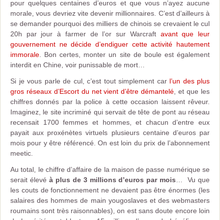
pour quelques centaines d’euros et que vous n’ayez aucune
morale, vous devriez vite devenir millionnaires. C’est d’ailleurs à
se demander pourquoi des milliers de chinois se crevaient le cul
20h par jour à farmer de l’or sur Warcraft
avant que leur
gouvernement ne décide d’endiguer cette activité hautement
immorale
. Bon certes, monter un site de boule est également
interdit en Chine, voir punissable de mort…
Si je vous parle de cul, c’est tout simplement car
l’un des plus
gros réseaux d’Escort du net vient d’être démantelé
, et que les
chiffres donnés par la police à cette occasion laissent rêveur.
Imaginez, le site incriminé qui servait de tête de pont au réseau
recensait 1700 femmes et hommes, et chacun d’entre eux
payait aux proxénètes virtuels plusieurs centaine d’euros par
mois pour y être référencé. On est loin du prix de l’abonnement
meetic.
Au total, le chiffre d’affaire de la maison de passe numérique se
serait élevé
à plus de 3 millions d’euros par mois
… Vu que
les couts de fonctionnement ne devaient pas être énormes (les
salaires des hommes de main yougoslaves et des webmasters
roumains sont très raisonnables), on est sans doute encore loin