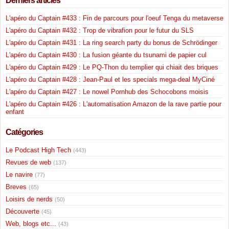
Derniers articles
L'apéro du Captain #433 : Fin de parcours pour l'oeuf Tenga du metaverse
L'apéro du Captain #432 : Trop de vibrafion pour le futur du SLS
L'apéro du Captain #431 : La ring search party du bonus de Schrödinger
L'apéro du Captain #430 : La fusion géante du tsunami de papier cul
L'apéro du Captain #429 : Le PQ-Thon du templier qui chiait des briques
L'apéro du Captain #428 : Jean-Paul et les specials mega-deal MyCiné
L'apéro du Captain #427 : Le nowel Pornhub des Schocobons moisis
L'apéro du Captain #426 : L'automatisation Amazon de la rave partie pour
enfant
Catégories
Le Podcast High Tech
(443)
Revues de web
(137)
Le navire
(77)
Breves
(65)
Loisirs de nerds
(50)
Découverte
(45)
Web, blogs etc...
(43)