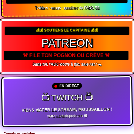
T-shirts · mugs · goodies de l'ADC 🏴‍☠️
💰💰 SOUTIENS LE CAPITAINE 💰💰
PATREON
🚨 FILE TON POGNON OU CRÈVE 🚨
Sans toi, l'ADC coule à pic, sale rat ! 🐀
EN DIRECT
📺 TWITCH 📺
VIENS MATER LE STREAM, MOUSSAILLON !
twitch.tv/adcpodcast 🟣