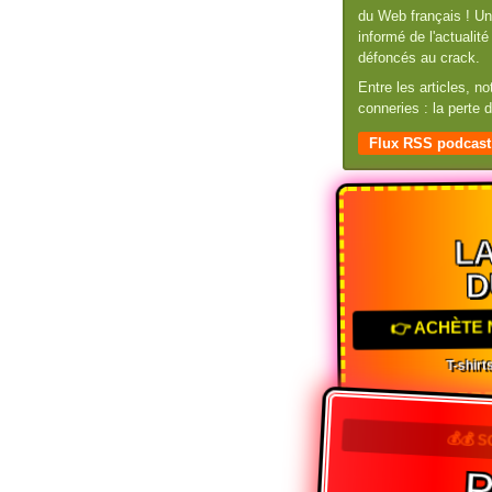
du Web français ! Un 
informé de l'actuali
défoncés au crack.
Entre les articles, n
conneries : la perte
Flux RSS podcast
LA
D
👉 ACHÈTE 
T-shirts
💰💰 