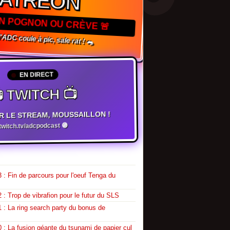
ATREON
TON POGNON OU CRÈVE 🚨
l'ADC coule à pic, sale rat ! 🐀
EN DIRECT
 TWITCH 📺
R LE STREAM, MOUSSAILLON !
witch.tv/adcpodcast 🟣
 : Fin de parcours pour l'oeuf Tenga du
 : Trop de vibrafion pour le futur du SLS
 : La ring search party du bonus de
 : La fusion géante du tsunami de papier cul