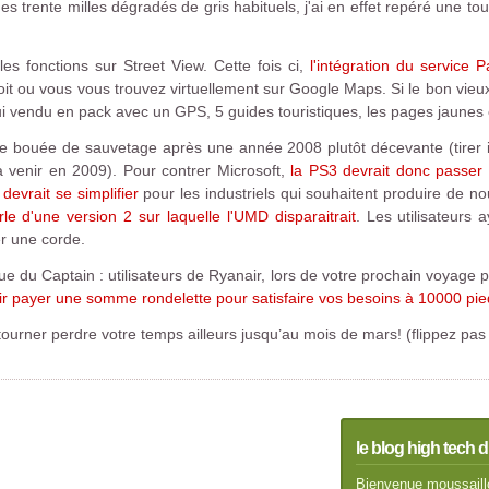
es trente milles dégradés de gris habituels, j'ai en effet repéré une t
es fonctions sur Street View. Cette fois ci,
l'intégration du service 
roit ou vous vous trouvez virtuellement sur Google Maps. Si le bon vieu
hui vendu en pack avec un GPS, 5 guides touristiques, les pages jaunes 
 bouée de sauvetage après une année 2008 plutôt décevante (tirer ici
 venir en 2009). Pour contrer Microsoft,
la PS3 devrait donc passer 
devrait se simplifier
pour les industriels qui souhaitent produire de no
e d'une version 2 sur laquelle l'UMD disparaitrait
. Les utilisateurs
r une corde.
e du Captain : utilisateurs de Ryanair, lors de votre prochain voyage p
ir payer une somme rondelette pour satisfaire vos besoins à 10000 pied
ourner perdre votre temps ailleurs jusqu’au mois de mars! (flippez pas 
le blog high tech d
Bienvenue moussaillo