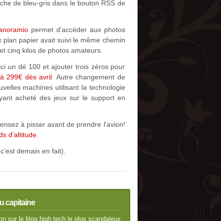
ouche de bleu-gris dans le bouton RSS de
Panoramio
permet d'accéder aux photos
x plan papier avait suivi le même chemin
et cinq kilos de photos amateurs.
 un dé 100 et ajouter trois zéros pour
à 299€ dès avril
. Autre changement de
uvelles machines utilisant la technologie
 ayant acheté des jeux sur le support en
ensez à pisser avant de prendre l'avion!
s d’altitude
.
c’est demain en fait).
u capitaine
n sur le blog high tech le plus scandaleux