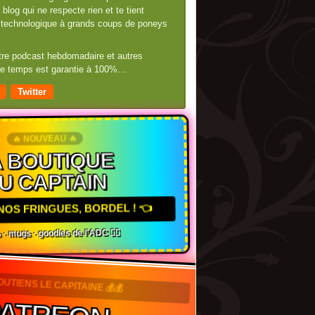
blog qui ne respecte rien et te tient
té technologique à grands coups de poneys
otre podcast hebdomadaire et autres
 de temps est garantie à 100%…
Twitter
🔥 NOUVEAU 🔥
 BOUTIQUE
U CAPTAIN
NOS FRINGUES, BORDEL ! 👈
 · mugs · goodies de l'ADC 🏴‍☠️
SOUTIENS LE CAPITAINE 💰💰