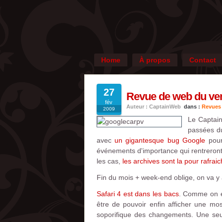
Home
À propos
Contact
27
Revue de web du vend
fév
Auteur : CaptainWeb
dans :
Revues
2009
Le Captain
passées du
avec
un gigantesque bug Google
pour
événements d'importance qui rentreront 
les cas,
les archives sont la pour rafrai
Fin du mois + week-end oblige, on va y a
Safari 4 est dans les bacs
. Comme on en
être de pouvoir enfin afficher une mo
soporifique des changements. Une seul