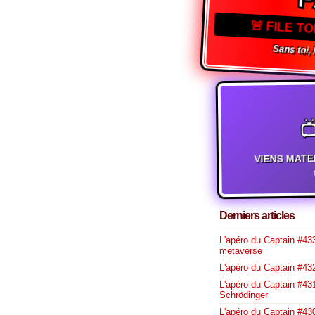
P
🚨 FILE 
Sans toi, 

VIENS MATE
t
Derniers articles
L'apéro du Captain #433
metaverse
L'apéro du Captain #432
L'apéro du Captain #431
Schrödinger
L'apéro du Captain #430