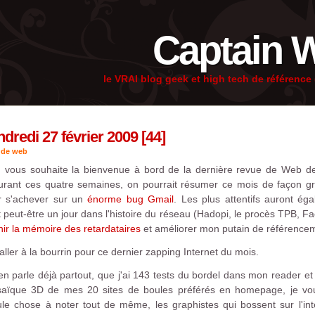
Captain 
le VRAI blog geek et high tech de référenc
redi 27 février 2009 [44]
 de web
 vous souhaite la bienvenue à bord de la dernière revue de Web de
rant ces quatre semaines, on pourrait résumer ce mois de façon gr
 s'achever sur un
énorme bug Gmail
. Les plus attentifs auront ég
peut-être un jour dans l'histoire du réseau (Hadopi, le procès TPB, F
chir la mémoire des retardataires
et améliorer mon putain de référence
ller à la bourrin pour ce dernier zapping Internet du mois.
 parle déjà partout, que j'ai 143 tests du bordel dans mon reader e
saïque 3D de mes 20 sites de boules préférés en homepage, je vous 
e chose à noter tout de même, les graphistes qui bossent sur l'int