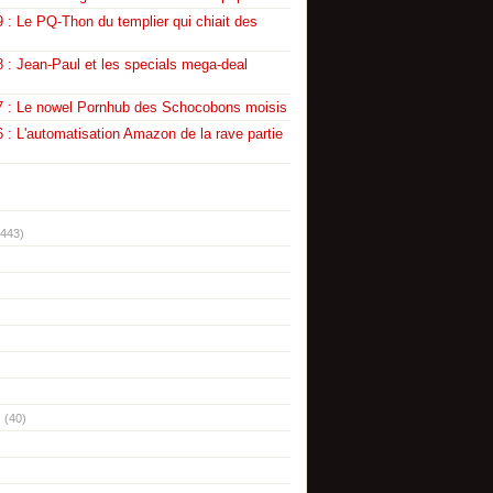
 : Le PQ-Thon du templier qui chiait des
 : Jean-Paul et les specials mega-deal
7 : Le nowel Pornhub des Schocobons moisis
 : L'automatisation Amazon de la rave partie
(443)
(40)