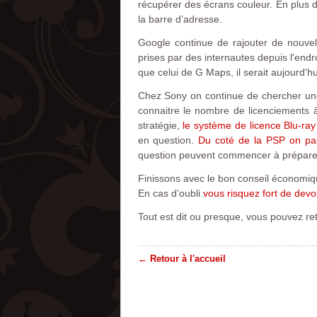
récupérer des écrans couleur. En plus d
la barre d’adresse.
Google continue de rajouter de nouvell
prises par des internautes depuis l'end
que celui de G Maps, il serait aujourd'
Chez Sony on continue de chercher une
connaitre le nombre de licenciements à
stratégie,
le système de licence Blu-ray 
en question.
Du coté de la PSP on parl
question peuvent commencer à prépare
Finissons avec le bon conseil économiqu
En cas d’oubli
vous risquez fort de devo
Tout est dit ou presque, vous pouvez ret
← Retour à l'accueil