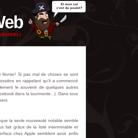
Web
e (BORDEL)
 février! Si pas mal de choses se sont
ossière en rappelant qu'il a commencé
alement le souvenir de quelques autres
acebook dans la tourmente...). Dans tous
ment.
t que la seule nouveauté notable semble
fait grâce de la liste interminable et
erface chez Apple semblent avoir enfin