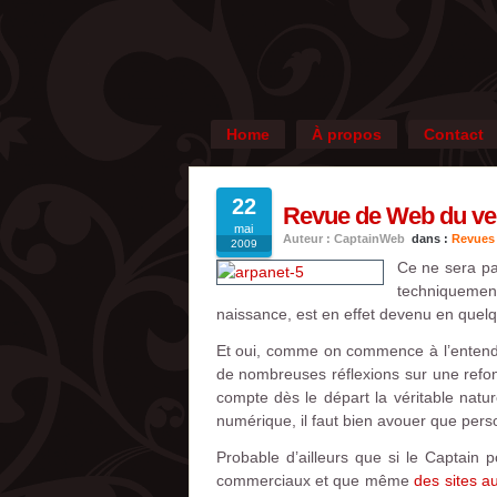
Home
À propos
Contact
22
Revue de Web du ven
mai
Auteur : CaptainWeb
dans :
Revues
2009
Ce ne sera pa
techniquemen
naissance, est en effet devenu en quelqu
Et oui, comme on commence à l’entendr
de nombreuses réflexions sur une refon
compte dès le départ la véritable natur
numérique, il faut bien avouer que person
Probable d’ailleurs que si le Captain
commerciaux et que même
des sites a