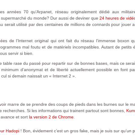
 années 70 qu’Arpanet, réseau originalement dédié aux militaires
nd supermarché du monde? Dur aussi de deviner que
24 heures de vidé
u serait utilisé par des centaines de millions de connards pour jouer a
ées de l’Internet original qui ont fait du réseau l’immense boxon qu
ogrammes mal foutu et de matériels incompatibles. Autant de petits 
ous servir si bien.
aire table rase du passé pour repartir sur de bonnes bases, mais ce serai
e minimum d’anonymat et de liberté actuellement possible en font par
cul si demain naissait un « Internet 2 ».
voir marre de se prendre des coups de pieds dans les burnes sur le m
 recherches. Si les informations qui trainent partout sont bonnes,
Kumo
 avance et sort
la version 2 de Chrome
.
eur Hadopi
! Bon, évidement c’est un gros fake, mais je suis sur qu’un p