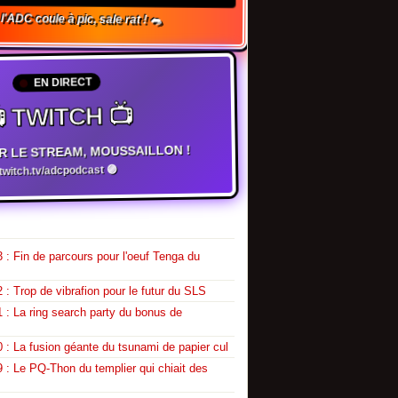
 l'ADC coule à pic, sale rat ! 🐀
EN DIRECT
 TWITCH 📺
R LE STREAM, MOUSSAILLON !
witch.tv/adcpodcast 🟣
 : Fin de parcours pour l'oeuf Tenga du
 : Trop de vibrafion pour le futur du SLS
 : La ring search party du bonus de
 : La fusion géante du tsunami de papier cul
 : Le PQ-Thon du templier qui chiait des