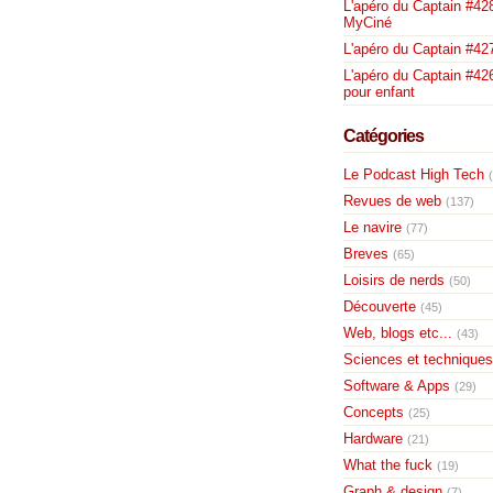
L'apéro du Captain #428
MyCiné
L'apéro du Captain #42
L'apéro du Captain #426
pour enfant
Catégories
Le Podcast High Tech
Revues de web
(137)
Le navire
(77)
Breves
(65)
Loisirs de nerds
(50)
Découverte
(45)
Web, blogs etc...
(43)
Sciences et techniques
Software & Apps
(29)
Concepts
(25)
Hardware
(21)
What the fuck
(19)
Graph & design
(7)