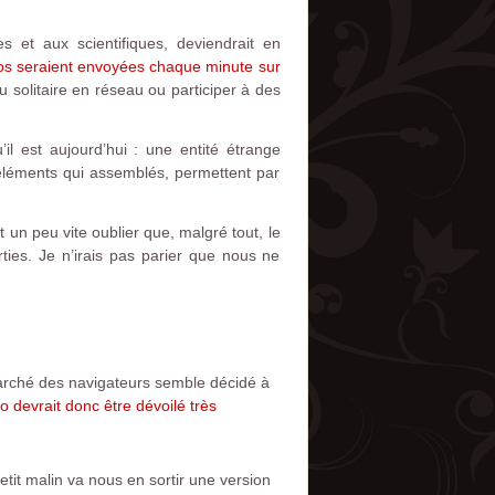
 et aux scientifiques, deviendrait en
os seraient envoyées chaque minute sur
u solitaire en réseau ou participer à des
’il est aujourd’hui : une entité étrange
éléments qui assemblés, permettent par
t un peu vite oublier que, malgré tout, le
ties. Je n’irais pas parier que nous ne
arché des navigateurs semble décidé à
 devrait donc être dévoilé très
etit malin va nous en sortir une version