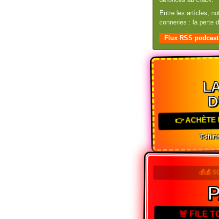
Entre les articles, n
conneries : la perte
Flux RSS podcast
LA
D
👉 ACHÈTE 
T-shirts
💰💰 S
🚨 FILE 