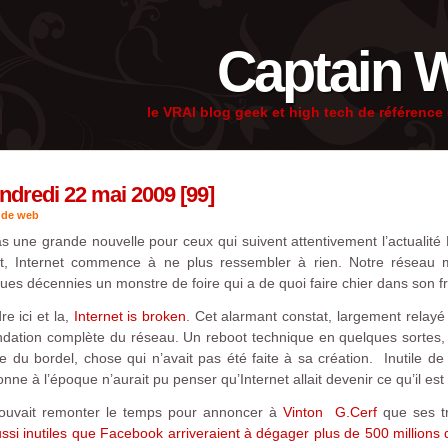
Captain 
le VRAI blog geek et high tech de référenc
dredi 22 mai 2009 [99]
 de web
s une grande nouvelle pour ceux qui suivent attentivement l’actualité
t, Internet commence à ne plus ressembler à rien. Notre réseau m
es décennies un monstre de foire qui a de quoi faire chier dans son fr
e ici et la,
Internet is broken
. Cet alarmant constat, largement relayé o
dation complète du réseau. Un reboot technique en quelques sortes, q
e du bordel, chose qui n’avait pas été faite à sa création. Inutile d
ne à l’époque n’aurait pu penser qu’Internet allait devenir ce qu’il est 
 pouvait remonter le temps pour annoncer à
Vinton G.Cerf
que ses tr
ussi inutiles que Facebook arriveraient à dégager plus de 500 millions