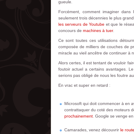
gueule.
Forcément, comment imaginer dans les
seulement trois décennies le plus gra
les serveurs de Youtube
et que le résea
concours de
machines à tuer
.
Ce sont toutes ces utilisations détourn
composée de milliers de couches de pr
miracle au vieil ancêtre de continuer à n
Alors certes, il est tentant de vouloir f
foutoir actuel a certains avantages. L
serions pas obligé de nous les foutre au 
En vrac et super en retard :
Microsoft qui doit commencer à en a
contrattaquer du coté des moteurs de
prochainement
. Google se venge en
Camarades, venez découvrir
le rout