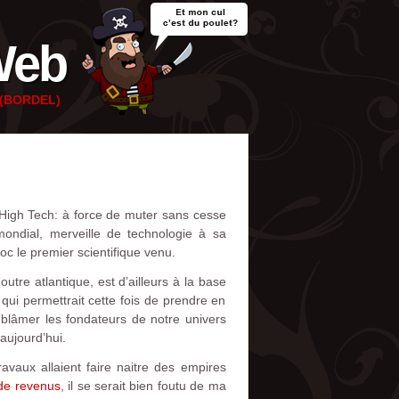
Web
e (BORDEL)
 High Tech: à force de muter sans cesse
ondial, merveille de technologie à sa
oc le premier scientifique venu.
utre atlantique, est d’ailleurs à la base
ui permettrait cette fois de prendre en
e blâmer les fondateurs de notre univers
aujourd’hui.
avaux allaient faire naitre des empires
 de revenus
, il se serait bien foutu de ma