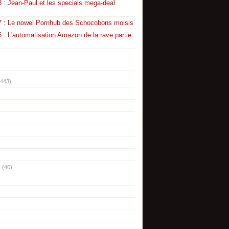
 : Jean-Paul et les specials mega-deal
7 : Le nowel Pornhub des Schocobons moisis
 : L'automatisation Amazon de la rave partie
(443)
(40)