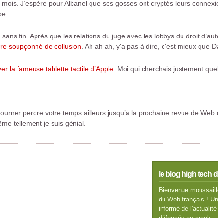
ques mois. J’espère pour Albanel que ses gosses ont cryptés leurs conne
tape…
e sans fin. Après que les relations du juge avec les lobbys du droit d’au
être soupçonné de collusion
. Ah ah ah, y'a pas à dire, c'est mieux que 
ver la fameuse tablette tactile d’Apple
. Moi qui cherchais justement quel
tourner perdre votre temps ailleurs jusqu’à la prochaine revue de Web
me tellement je suis génial.
le blog high tech d
Bienvenue moussaillo
du Web français ! Un 
informé de l'actuali
défoncés au crack.