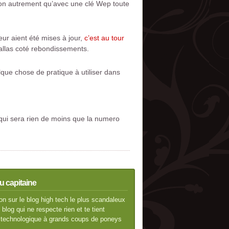
xion autrement qu’avec une clé Wep toute
teur aient été mises à jour,
c’est au tour
Dallas coté rebondissements.
que chose de pratique à utiliser dans
 qui sera rien de moins que la numero
u capitaine
n sur le blog high tech le plus scandaleux
blog qui ne respecte rien et te tient
té technologique à grands coups de poneys