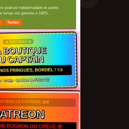
otre podcast hebdomadaire et autres
 de temps est garantie à 100%…
Twitter
🔥 NOUVEAU 🔥
 BOUTIQUE
U CAPTAIN
NOS FRINGUES, BORDEL ! 👈
 · mugs · goodies de l'ADC 🏴‍☠️
OUTIENS LE CAPITAINE 💰💰
PATREON
TON POGNON OU CRÈVE 🚨