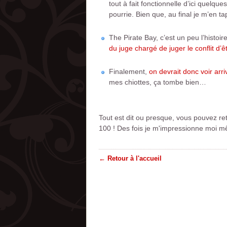
tout à fait fonctionnelle d’ici quel
pourrie. Bien que, au final je m’en 
The Pirate Bay, c’est un peu l’histoir
du juge chargé de juger le conflit d’
Finalement,
on devrait donc voir arri
mes chiottes, ça tombe bien…
Tout est dit ou presque, vous pouvez re
100 ! Des fois je m'impressionne moi mê
← Retour à l'accueil