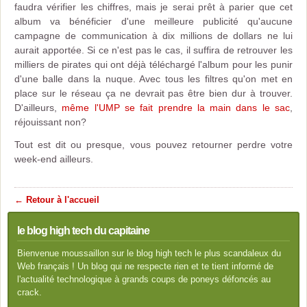
faudra vérifier les chiffres, mais je serai prêt à parier que cet
album va bénéficier d'une meilleure publicité qu'aucune
campagne de communication à dix millions de dollars ne lui
aurait apportée. Si ce n'est pas le cas, il suffira de retrouver les
milliers de pirates qui ont déjà téléchargé l'album pour les punir
d'une balle dans la nuque. Avec tous les filtres qu'on met en
place sur le réseau ça ne devrait pas être bien dur à trouver.
D'ailleurs,
même l'UMP se fait prendre la main dans le sac
,
réjouissant non?
Tout est dit ou presque, vous pouvez retourner perdre votre
week-end ailleurs.
← Retour à l'accueil
le blog high tech du capitaine
Bienvenue moussaillon sur le blog high tech le plus scandaleux du
Web français ! Un blog qui ne respecte rien et te tient informé de
l'actualité technologique à grands coups de poneys défoncés au
crack.