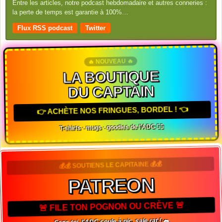
Entre les articles, notre podcast hebdomadaire et autres conneries :
la perte de temps est garantie à 100%…
Flux RSS podcast
Twitter
🔥 NOUVEAU 🔥
LA BOUTIQUE
DU CAPTAIN
👉 ACHÈTE NOS FRINGUES, BORDEL ! 👈
T-shirts · mugs · goodies de l'ADC 🏴‍☠️
💰💰 SOUTIENS LE CAPITAINE 💰💰
PATREON
🚨 FILE TON POGNON OU CRÈVE 🚨
Sans toi, l'ADC coule à pic, sale rat ! 🐀