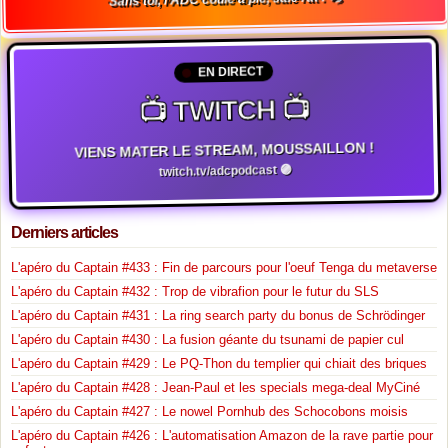
EN DIRECT
📺 TWITCH 📺
VIENS MATER LE STREAM, MOUSSAILLON !
twitch.tv/adcpodcast 🟣
Derniers articles
L'apéro du Captain #433 : Fin de parcours pour l'oeuf Tenga du metaverse
L'apéro du Captain #432 : Trop de vibrafion pour le futur du SLS
L'apéro du Captain #431 : La ring search party du bonus de Schrödinger
L'apéro du Captain #430 : La fusion géante du tsunami de papier cul
L'apéro du Captain #429 : Le PQ-Thon du templier qui chiait des briques
L'apéro du Captain #428 : Jean-Paul et les specials mega-deal MyCiné
L'apéro du Captain #427 : Le nowel Pornhub des Schocobons moisis
L'apéro du Captain #426 : L'automatisation Amazon de la rave partie pour