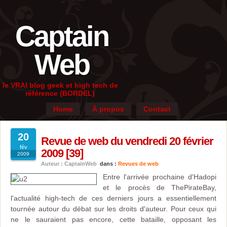
Captain
Web
le VRAI blog geek et high tech de
référence (BORDEL)
Home
À propos
Contact
20
Revue de web du vendredi 20 février
fév
2009 [39]
2009
Auteur : CaptainWeb
dans :
Revues de web
Entre l'arrivée prochaine d'Hadopi
et le procès de ThePirateBay,
l'actualité high-tech de ces derniers jours a essentiellement
tournée autour du débat sur les droits d'auteur. Pour ceux qui
ne le sauraient pas encore, cette bataille, opposant les