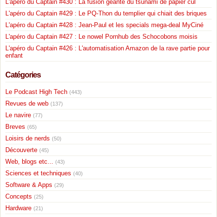
L'apéro du Captain #430 : La fusion géante du tsunami de papier cul
L'apéro du Captain #429 : Le PQ-Thon du templier qui chiait des briques
L'apéro du Captain #428 : Jean-Paul et les specials mega-deal MyCiné
L'apéro du Captain #427 : Le nowel Pornhub des Schocobons moisis
L'apéro du Captain #426 : L'automatisation Amazon de la rave partie pour
enfant
Catégories
Le Podcast High Tech
(443)
Revues de web
(137)
Le navire
(77)
Breves
(65)
Loisirs de nerds
(50)
Découverte
(45)
Web, blogs etc...
(43)
Sciences et techniques
(40)
Software & Apps
(29)
Concepts
(25)
Hardware
(21)