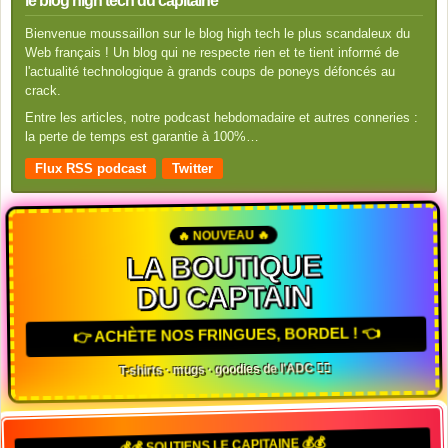
le blog high tech du capitaine
Bienvenue moussaillon sur le blog high tech le plus scandaleux du
Web français ! Un blog qui ne respecte rien et te tient informé de
l'actualité technologique à grands coups de poneys défoncés au
crack.
Entre les articles, notre podcast hebdomadaire et autres conneries :
la perte de temps est garantie à 100%…
Flux RSS podcast
Twitter
🔥 NOUVEAU 🔥
LA BOUTIQUE
DU CAPTAIN
👉 ACHÈTE NOS FRINGUES, BORDEL ! 👈
T-shirts · mugs · goodies de l'ADC 🏴‍☠️
💰💰 SOUTIENS LE CAPITAINE 💰💰