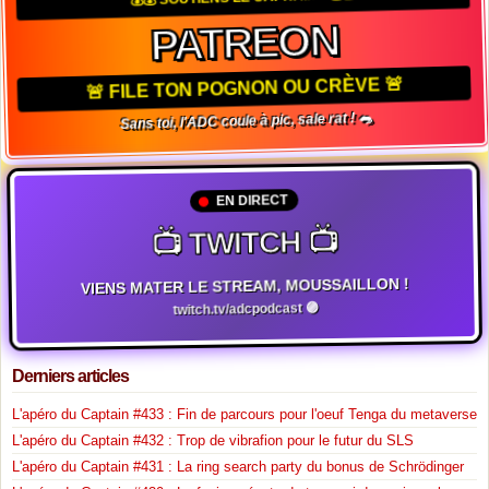
PATREON
🚨 FILE TON POGNON OU CRÈVE 🚨
Sans toi, l'ADC coule à pic, sale rat ! 🐀
EN DIRECT
📺 TWITCH 📺
VIENS MATER LE STREAM, MOUSSAILLON !
twitch.tv/adcpodcast 🟣
Derniers articles
L'apéro du Captain #433 : Fin de parcours pour l'oeuf Tenga du metaverse
L'apéro du Captain #432 : Trop de vibrafion pour le futur du SLS
L'apéro du Captain #431 : La ring search party du bonus de Schrödinger