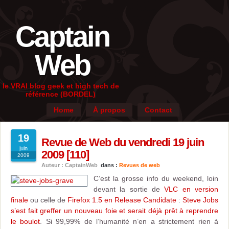
Captain
Web
le VRAI blog geek et high tech de
référence (BORDEL)
Home
À propos
Contact
19
Revue de Web du vendredi 19 juin
juin
2009 [110]
2009
Auteur : CaptainWeb
dans :
Revues de web
C’est la grosse info du weekend, loin
devant la sortie de
VLC en version
finale
ou celle de
Firefox 1.5 en Release Candidate
:
Steve Jobs
s’est fait greffer un nouveau foie et serait déjà prêt à reprendre
le boulot
. Si 99,99% de l’humanité n’en a strictement rien à