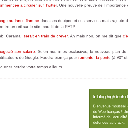
commencée à circuler sur Twitter
. Une nouvelle preuve de l'importance 
énage au lance flamme
dans ses équipes et ses services mais rajoute d
ettre un œil sur le site maudit de la RATP.
Web, Caramail
serait en train de crever
. Ah mais non, on me dit que
c'
égocié son salaire
. Selon nos infos exclusives, le nouveau plan de c
tilisateurs de Google. Faudra bien ça pour
remonter la pente
(à 90° et
ourner perdre votre temps ailleurs.
le blog high tech d
Bienvenue moussaillo
du Web français ! Un 
informé de l'actuali
défoncés au crack.