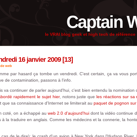
Captain 
le VRAI blog geek et high tech de référenc
redi 16 janvier 2009 [13]
 de web
me par hasard ça tombe un vendredi. C'est certain, ça va vous port
êve de contamination, passons à l'info.
 va continuer de parler aujourd'hui, c'est bien entendu la nomination
abordé rapidement le sujet
hier
, notons juste que
les réactions sur sa
 que sa connaissance d'Internet se limiterait au
paquet de pognon sur 
n coté, on a échappé au
web 2.0 d'aujourd'hui
dont la vidéo continue de
 à la traduire en anglais. Comme les médecins et la connerie, la hon
le cas de le dire): le crash d'un avion à New York dans l'Hudson River. 