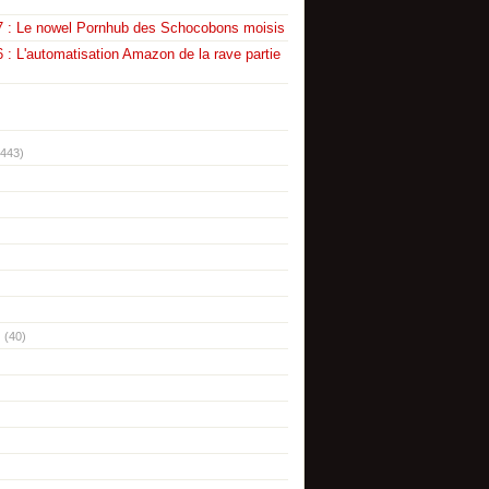
7 : Le nowel Pornhub des Schocobons moisis
 : L'automatisation Amazon de la rave partie
(443)
(40)