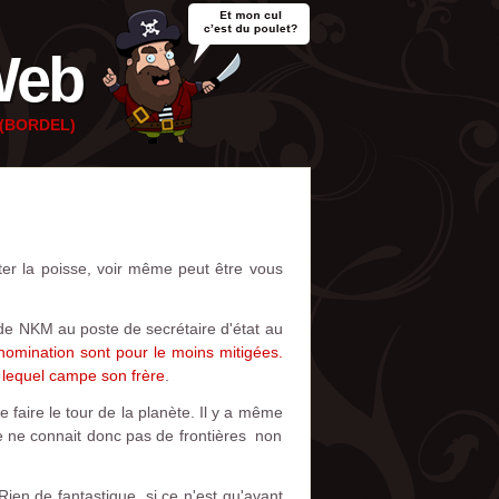
Web
e (BORDEL)
er la poisse, voir même peut être vous
 de NKM au poste de secrétaire d'état au
 nomination sont pour le moins mitigées.
lequel campe son frère
.
 faire le tour de la planète. Il y a même
te ne connait donc pas de frontières non
Rien de fantastique, si ce n'est qu'avant