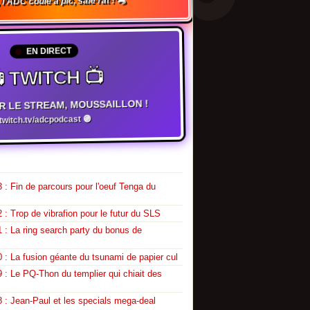
 l'ADC coule à pic, sale rat ! 🐀
EN DIRECT
 TWITCH 📺
R LE STREAM, MOUSSAILLON !
witch.tv/adcpodcast 🟣
 : Fin de parcours pour l'oeuf Tenga du
 : Trop de vibrafion pour le futur du SLS
 : La ring search party du bonus de
 : La fusion géante du tsunami de papier cul
 : Le PQ-Thon du templier qui chiait des
 : Jean-Paul et les specials mega-deal