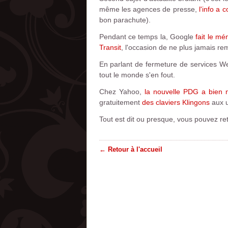
même les agences de presse,
l'info a 
bon parachute).
Pendant ce temps la, Google
fait le m
Transit
, l'occasion de ne plus jamais rem
En parlant de fermeture de services 
tout le monde s'en fout.
Chez Yahoo,
la nouvelle PDG a bien n
gratuitement
des claviers Klingons
aux u
Tout est dit ou presque, vous pouvez ret
← Retour à l'accueil