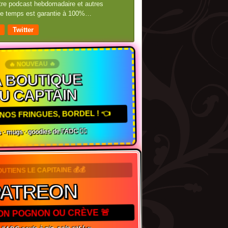
otre podcast hebdomadaire et autres
 de temps est garantie à 100%…
Twitter
🔥 NOUVEAU 🔥
 BOUTIQUE
U CAPTAIN
NOS FRINGUES, BORDEL ! 👈
 · mugs · goodies de l'ADC 🏴‍☠️
OUTIENS LE CAPITAINE 💰💰
PATREON
TON POGNON OU CRÈVE 🚨