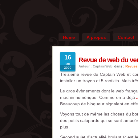
Home
À propos
Contact
16
Revue de web du vend
jan
Auteur : CaptainWeb
dans :
Revues
2009
Treizième revue du Captain Web et com
installer un troyen et 5 rootkits. Mais tr
Le gros évènements dont le web français
machin numérique. Comme on a déjà
Beaucoup de blogueur signalant en effet
Voyons tout de même les choses du bo
des petits salopards qui se sont amusés
plus .
Second sujet d'actualité brulant (c'est 