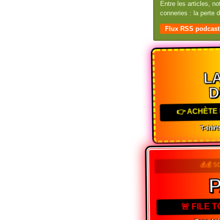
Entre les articles, n
conneries : la perte
Flux RSS podcast
LA
D
👉 ACHÈTE 
T-shirts
💰💰 S
🚨 FILE 