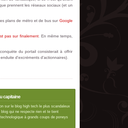
que prennent les réseaux sociaux (et un
es plans de métro et de bus sur
Google
est pas sur finalement
. En même temps,
onquète du portail consisterait à offrir
 enduite d'excréments d'actionnaires).
u capitaine
n sur le blog high tech le plus scandaleux
blog qui ne respecte rien et te tient
té technologique à grands coups de poneys