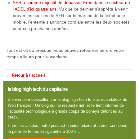
SFR a comme objectif de dépasser Free dans le secteur de
l'ADSL d'ici quatre ans.
Vu que ce dernier s'apprête à venir
broyer les couilles de SFR sur le marché de la téléphonie
mobile, l’entente s’annonce cordiale entre les deux sociétés
pour ces prochaines années.
Tout est dit ou presque, vous pouvez retourner perdre votre
temps ailleurs pour le weekend.
← Retour à l'accueil
le blog high tech du capitaine
Bienvenue moussaillon sur le blog high tech le plus scandaleux du
Web français ! Un blog qui ne respecte rien et te tient informé de
l'actualité technologique à grands coups de poneys défoncés au
crack.
Entre les articles, notre podcast hebdomadaire et autres conneries :
la perte de temps est garantie à 100%…