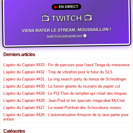
EN DIRECT
📺 TWITCH 📺
VIENS MATER LE STREAM, MOUSSAILLON !
twitch.tv/adcpodcast 🟣
Derniers articles
L'apéro du Captain #433 : Fin de parcours pour l'oeuf Tenga du metaverse
L'apéro du Captain #432 : Trop de vibrafion pour le futur du SLS
L'apéro du Captain #431 : La ring search party du bonus de Schrödinger
L'apéro du Captain #430 : La fusion géante du tsunami de papier cul
L'apéro du Captain #429 : Le PQ-Thon du templier qui chiait des briques
L'apéro du Captain #428 : Jean-Paul et les specials mega-deal MyCiné
L'apéro du Captain #427 : Le nowel Pornhub des Schocobons moisis
L'apéro du Captain #426 : L'automatisation Amazon de la rave partie pour
enfant
Catégories