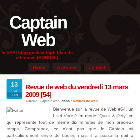
Captain
Web
le VRAI blog geek et high tech de
référence (BORDEL)
Home
À propos
Contact
13
Revue de web du vendredi 13 mars
mar
2009 [54]
2009
Auteur : CaptainWeb
dans :
Revues de web
Bienvenue sur la revue de Web #54, un
billet réalisé en mode "Quick & Dirty" ce
qui représente tout de même dix minutes de mon précieux
temps. Comprenez, ce n'est pas que le Captain ait
particulièrement envie de bâcler, mais il a passé la nuit à