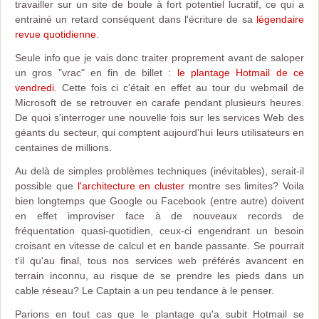
travailler sur un site de boule à fort potentiel lucratif, ce qui a
entrainé un retard conséquent dans l'écriture de sa
légendaire
revue quotidienne
.
Seule info que je vais donc traiter proprement avant de saloper
un gros "vrac" en fin de billet :
le plantage Hotmail de ce
vendredi
. Cette fois ci c'était en effet au tour du webmail de
Microsoft de se retrouver en carafe pendant plusieurs heures.
De quoi s'interroger une nouvelle fois sur les services Web des
géants du secteur, qui comptent aujourd'hui leurs utilisateurs en
centaines de millions.
Au delà de simples problèmes techniques (inévitables), serait-il
possible que
l'architecture en cluster
montre ses limites? Voila
bien longtemps que Google ou Facebook (entre autre) doivent
en effet improviser face à de nouveaux records de
fréquentation quasi-quotidien, ceux-ci engendrant un besoin
croisant en vitesse de calcul et en bande passante. Se pourrait
t'il qu'au final, tous nos services web préférés avancent en
terrain inconnu, au risque de se prendre les pieds dans un
cable réseau? Le Captain a un peu tendance à le penser.
Parions en tout cas que le plantage qu'a subit Hotmail se