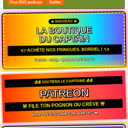
Flux RSS podcast
Twitter
🔥 NOUVEAU 🔥
LA BOUTIQUE
DU CAPTAIN
👉 ACHÈTE NOS FRINGUES, BORDEL ! 👈
T-shirts · mugs · goodies de l'ADC 🏴‍☠️
💰💰 SOUTIENS LE CAPITAINE 💰💰
PATREON
🚨 FILE TON POGNON OU CRÈVE 🚨
Sans toi, l'ADC coule à pic, sale rat ! 🐀