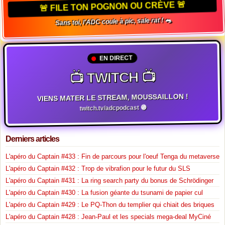
🚨 FILE TON POGNON OU CRÈVE 🚨
Sans toi, l'ADC coule à pic, sale rat ! 🐀
EN DIRECT
📺 TWITCH 📺
VIENS MATER LE STREAM, MOUSSAILLON !
twitch.tv/adcpodcast 🟣
Derniers articles
L'apéro du Captain #433 : Fin de parcours pour l'oeuf Tenga du metaverse
L'apéro du Captain #432 : Trop de vibrafion pour le futur du SLS
L'apéro du Captain #431 : La ring search party du bonus de Schrödinger
L'apéro du Captain #430 : La fusion géante du tsunami de papier cul
L'apéro du Captain #429 : Le PQ-Thon du templier qui chiait des briques
L'apéro du Captain #428 : Jean-Paul et les specials mega-deal MyCiné