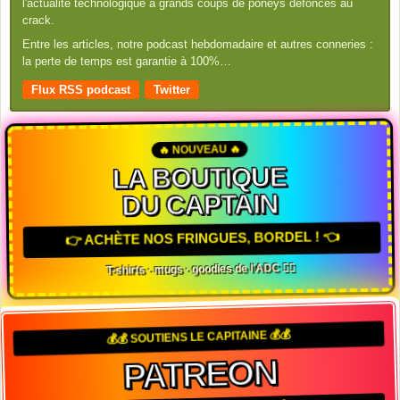
l'actualité technologique à grands coups de poneys défoncés au
crack.
Entre les articles, notre podcast hebdomadaire et autres conneries :
la perte de temps est garantie à 100%…
Flux RSS podcast
Twitter
🔥 NOUVEAU 🔥
LA BOUTIQUE
DU CAPTAIN
👉 ACHÈTE NOS FRINGUES, BORDEL ! 👈
T-shirts · mugs · goodies de l'ADC 🏴‍☠️
💰💰 SOUTIENS LE CAPITAINE 💰💰
PATREON