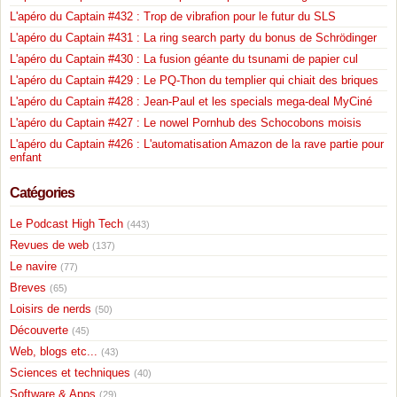
L'apéro du Captain #432 : Trop de vibrafion pour le futur du SLS
L'apéro du Captain #431 : La ring search party du bonus de Schrödinger
L'apéro du Captain #430 : La fusion géante du tsunami de papier cul
L'apéro du Captain #429 : Le PQ-Thon du templier qui chiait des briques
L'apéro du Captain #428 : Jean-Paul et les specials mega-deal MyCiné
L'apéro du Captain #427 : Le nowel Pornhub des Schocobons moisis
L'apéro du Captain #426 : L'automatisation Amazon de la rave partie pour
enfant
Catégories
Le Podcast High Tech
(443)
Revues de web
(137)
Le navire
(77)
Breves
(65)
Loisirs de nerds
(50)
Découverte
(45)
Web, blogs etc...
(43)
Sciences et techniques
(40)
Software & Apps
(29)