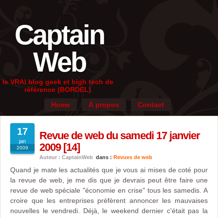
Captain
Web
le VRAI blog geek et high tech de
référence (BORDEL)
Home
À propos
Contact
17
Revue de web du samedi 17 janvier
jan
2009 [14]
2009
Auteur : CaptainWeb
dans :
Revues de web
Quand je mate les actualités que je vous ai mises de coté pour
la revue de web, je me dis que je devrais peut être faire une
revue de web spéciale "économie en crise" tous les samedis. A
croire que les entreprises préfèrent annoncer les mauvaises
nouvelles le vendredi. Déjà, le weekend dernier c'était pas la