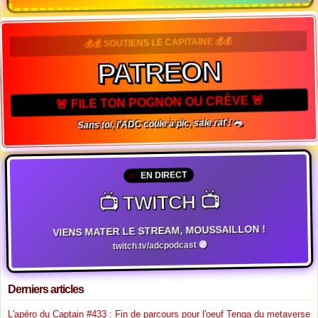
💰💰 SOUTIENS LE CAPITAINE 💰💰
PATREON
🚨 FILE TON POGNON OU CRÈVE 🚨
Sans toi, l'ADC coule à pic, sale rat ! 🐀
EN DIRECT
📺 TWITCH 📺
VIENS MATER LE STREAM, MOUSSAILLON !
twitch.tv/adcpodcast 🟣
Derniers articles
L'apéro du Captain #433 : Fin de parcours pour l'oeuf Tenga du metaverse