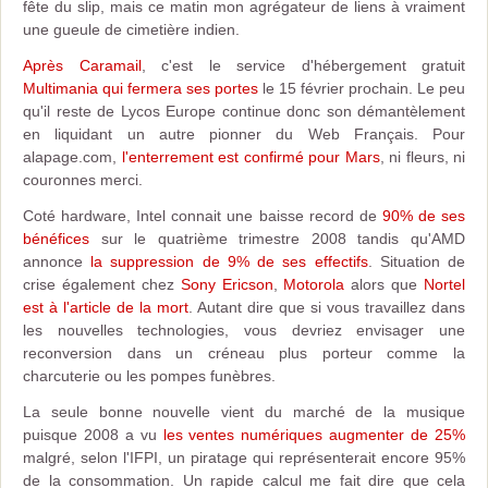
fête du slip, mais ce matin mon agrégateur de liens à vraiment
une gueule de cimetière indien.
Après Caramail
, c'est le service d'hébergement gratuit
Multimania qui fermera ses portes
le 15 février prochain. Le peu
qu'il reste de Lycos Europe continue donc son démantèlement
en liquidant un autre pionner du Web Français. Pour
alapage.com,
l'enterrement est confirmé pour Mars
, ni fleurs, ni
couronnes merci.
Coté hardware, Intel connait une baisse record de
90% de ses
bénéfices
sur le quatrième trimestre 2008 tandis qu'AMD
annonce
la suppression de 9% de ses effectifs
. Situation de
crise également chez
Sony Ericson
,
Motorola
alors que
Nortel
est à l'article de la mort
. Autant dire que si vous travaillez dans
les nouvelles technologies, vous devriez envisager une
reconversion dans un créneau plus porteur comme la
charcuterie ou les pompes funèbres.
La seule bonne nouvelle vient du marché de la musique
puisque 2008 a vu
les ventes numériques augmenter de 25%
malgré, selon l'IFPI, un piratage qui représenterait encore 95%
de la consommation. Un rapide calcul me fait dire que cela