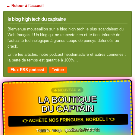
← Retour à l'accueil
le blog high tech du capitaine
Bienvenue moussaillon sur le blog high tech le plus scandaleux du
Web français ! Un blog qui ne respecte rien et te tient informé de
l'actualité technologique à grands coups de poneys défoncés au
crack.
Entre les articles, notre podcast hebdomadaire et autres conneries :
la perte de temps est garantie à 100%…
Flux RSS podcast
Twitter
🔥 NOUVEAU 🔥
LA BOUTIQUE
DU CAPTAIN
👉 ACHÈTE NOS FRINGUES, BORDEL ! 👈
T-shirts · mugs · goodies de l'ADC 🏴‍☠️