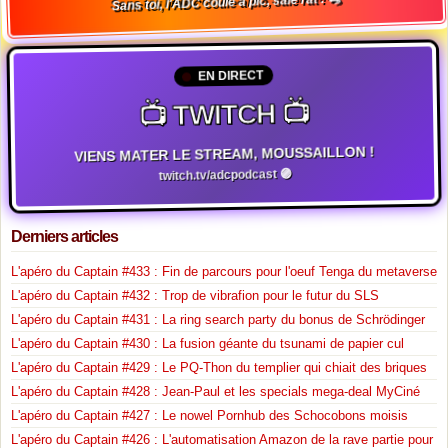
Sans toi, l'ADC coule à pic, sale rat ! 🐀
EN DIRECT
📺 TWITCH 📺
VIENS MATER LE STREAM, MOUSSAILLON !
twitch.tv/adcpodcast 🟣
Derniers articles
L'apéro du Captain #433 : Fin de parcours pour l'oeuf Tenga du metaverse
L'apéro du Captain #432 : Trop de vibrafion pour le futur du SLS
L'apéro du Captain #431 : La ring search party du bonus de Schrödinger
L'apéro du Captain #430 : La fusion géante du tsunami de papier cul
L'apéro du Captain #429 : Le PQ-Thon du templier qui chiait des briques
L'apéro du Captain #428 : Jean-Paul et les specials mega-deal MyCiné
L'apéro du Captain #427 : Le nowel Pornhub des Schocobons moisis
L'apéro du Captain #426 : L'automatisation Amazon de la rave partie pour