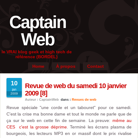
Captain
Web
le VRAI blog geek et high tech de
référence (BORDEL)
Home
À propos
Contact
10
Revue de web du samedi 10 janvier
jan
2009 [8]
2009
Auteur : CaptainWeb
dans :
Revues de web
Revue spéciale "une corde et un tabouret" pour ce samedi.
C'est la crise ma bonne dame et tout le monde ne parle que de
ça sur le web en cette fin de semaine. La preuve:
même au
CES c'est la grosse déprime
. Terminé les écrans plasma de
bourgeois, les lecteurs MP3 en or massif dont le prix rivalise