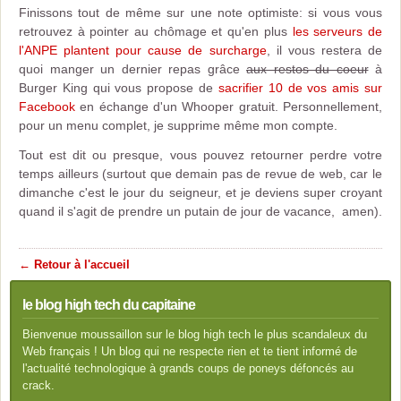
Finissons tout de même sur une note optimiste: si vous vous
retrouvez à pointer au chômage et qu'en plus
les serveurs de
l'ANPE plantent pour cause de surcharge
, il vous restera de
quoi manger un dernier repas grâce
aux restos du coeur
à
Burger King qui vous propose de
sacrifier 10 de vos amis sur
Facebook
en échange d'un Whooper gratuit. Personnellement,
pour un menu complet, je supprime même mon compte.
Tout est dit ou presque, vous pouvez retourner perdre votre
temps ailleurs (surtout que demain pas de revue de web, car le
dimanche c'est le jour du seigneur, et je deviens super croyant
quand il s'agit de prendre un putain de jour de vacance, amen).
← Retour à l'accueil
le blog high tech du capitaine
Bienvenue moussaillon sur le blog high tech le plus scandaleux du
Web français ! Un blog qui ne respecte rien et te tient informé de
l'actualité technologique à grands coups de poneys défoncés au
crack.