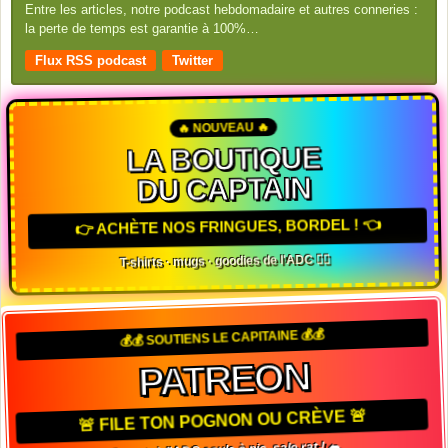
Entre les articles, notre podcast hebdomadaire et autres conneries :
la perte de temps est garantie à 100%…
Flux RSS podcast
Twitter
🔥 NOUVEAU 🔥
LA BOUTIQUE
DU CAPTAIN
👉 ACHÈTE NOS FRINGUES, BORDEL ! 👈
T-shirts · mugs · goodies de l'ADC 🏴‍☠️
💰💰 SOUTIENS LE CAPITAINE 💰💰
PATREON
🚨 FILE TON POGNON OU CRÈVE 🚨