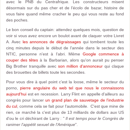
avec le PNB du Centrafrique. Les constructeurs misent
désormais sur du pas cher et de l'écolo de bazar, histoire de
vous faire quand même cracher le peu qui vous reste au fond
des poches.
Le bon conseil du captain: attendez quelques mois, question de
voir si vous avez encore un boulot avant de claquer votre Livret
A. Avec
les annonces de dégraissages
qui tombent toute les
cinq minutes depuis le début de l'année dans le secteur des
NTIC, personne n'est à l'abri. Même
Google commence à
couper des têtes
à la Barbarian, alors qu'on aurait pu penser
Big Brother tranquille avec
son million d'annonceur
qui claque
des brouettes de billets toute les secondes.
Pour vous dire à quel point c'est la loose, même le secteur du
porno,
pierre angulaire du web tel que nous le connaissons
aujourd'hui
est en recession. Larry Flint en appelle d'ailleurs au
congrès pour lancer
un grand plan de sauvetage de l'industrie
du cul
, comme cela se fait pour l'automobile. C'est que mine de
rien, ce marché la c'est plus de 13 milliards de dollars aux US
d'ou le cri déchirant de Larry : "
Il est temps pour le Congrès de
ranimer l'appétit sexuel de l'Amérique
".