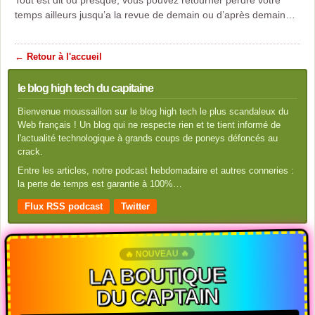
Tout est dit ou presque, vous pouvez retourner perdre votre
temps ailleurs jusqu’a la revue de demain ou d’après demain…
← Retour à l'accueil
le blog high tech du capitaine
Bienvenue moussaillon sur le blog high tech le plus scandaleux du
Web français ! Un blog qui ne respecte rien et te tient informé de
l'actualité technologique à grands coups de poneys défoncés au
crack.
Entre les articles, notre podcast hebdomadaire et autres conneries :
la perte de temps est garantie à 100%…
Flux RSS podcast
Twitter
🔥 NOUVEAU 🔥
LA BOUTIQUE
DU CAPTAIN