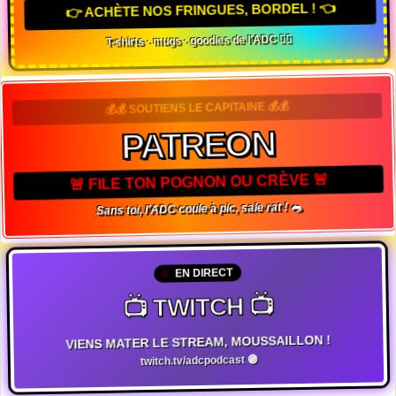
👉 ACHÈTE NOS FRINGUES, BORDEL ! 👈
T-shirts · mugs · goodies de l'ADC 🏴‍☠️
💰💰 SOUTIENS LE CAPITAINE 💰💰
PATREON
🚨 FILE TON POGNON OU CRÈVE 🚨
Sans toi, l'ADC coule à pic, sale rat ! 🐀
EN DIRECT
📺 TWITCH 📺
VIENS MATER LE STREAM, MOUSSAILLON !
twitch.tv/adcpodcast 🟣