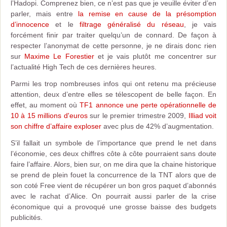
l’Hadopi. Comprenez bien, ce n’est pas que je veuille éviter d’en
parler, mais entre
la remise en cause de la présomption
d’innocence
et le
filtrage généralisé du réseau
, je vais
forcément finir par traiter quelqu’un de connard. De façon à
respecter l’anonymat de cette personne, je ne dirais donc rien
sur
Maxime Le Forestier
et je vais plutôt me concentrer sur
l’actualité High Tech de ces dernières heures.
Parmi les trop nombreuses infos qui ont retenu ma précieuse
attention, deux d’entre elles se télescopent de belle façon. En
effet, au moment où
TF1 annonce une perte opérationnelle de
10 à 15 millions d'euros
sur le premier trimestre 2009,
Illiad voit
son chiffre d’affaire exploser
avec plus de 42% d’augmentation.
S’il fallait un symbole de l’importance que prend le net dans
l’économie, ces deux chiffres côte à côte pourraient sans doute
faire l’affaire. Alors, bien sur, on me dira que la chaine historique
se prend de plein fouet la concurrence de la TNT alors que de
son coté Free vient de récupérer un bon gros paquet d’abonnés
avec le rachat d’Alice. On pourrait aussi parler de la crise
économique qui a provoqué une grosse baisse des budgets
publicités.