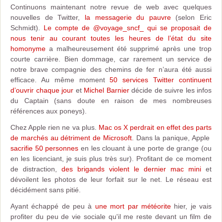
Continuons maintenant notre revue de web avec quelques
nouvelles de Twitter,
la messagerie du pauvre
(selon Eric
Schmidt).
Le compte de @voyage_sncf_ qui se proposait de
nous tenir au courant toutes les heures de l’état du site
homonyme
a malheureusement été supprimé après une trop
courte carrière. Bien dommage, car rarement un service de
notre brave compagnie des chemins de fer n’aura été aussi
efficace. Au même moment
50 services Twitter continuent
d’ouvrir chaque jour
et
Michel Barnier
décide de suivre les infos
du Captain (sans doute en raison de mes nombreuses
références aux poneys).
Chez Apple rien ne va plus.
Mac os X perdrait en effet des parts
de marchés au détriment de Microsoft
. Dans la panique, Apple
sacrifie 50 personnes
en les clouant à une porte de grange (ou
en les licenciant, je suis plus très sur). Profitant de ce moment
de distraction,
des brigands violent le dernier mac mini
et
dévoilent les photos de leur forfait sur le net. Le réseau est
décidément sans pitié.
Ayant échappé de peu à
une mort par météorite
hier, je vais
profiter du peu de vie sociale qu'il me reste devant un film de