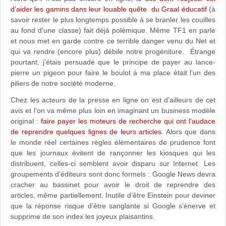
d’aider les gamins dans leur louable quête du Graal éducatif
(à
savoir rester le plus longtemps possible à se branler les couilles
au fond d’une classe) fait déjà polémique. Même TF1 en parle
et nous met en garde contre ce terrible danger venu du Net et
qui va rendre (encore plus) débile notre progéniture. Étrange
pourtant, j’étais persuadé que le principe de payer au lance-
pierre un pigeon pour faire le boulot à ma place était l’un des
piliers de notre société moderne.
Chez les acteurs de la presse en ligne on est d’ailleurs de cet
avis et l’on va même plus loin en imaginant un business modèle
original :
faire payer les moteurs de recherche qui ont l’audace
de reprendre quelques lignes de leurs articles
. Alors que dans
le monde réel certaines règles élémentaires de prudence font
que les journaux évitent de rançonner les kiosques qui les
distribuent, celles-ci semblent avoir disparu sur Internet. Les
groupements d’éditeurs sont donc formels : Google News devra
cracher au bassinet pour avoir le droit de reprendre des
articles, même partiellement. Inutile d’être Einstein pour deviner
que la réponse risque d’être sanglante si Google s’énerve et
supprime de son index les joyeux plaisantins.