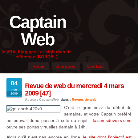
Captain
Web
le VRAI blog geek et high tech de
référence (BORDEL)
Home
À propos
Contact
04
Revue de web du mercredi 4 mars
mar
2009 [47]
2009
Auteur : CaptainWeb
dans :
Revues de web
C’est le gros buzz du début de
semaine, et votre Captain préféré
ne pouvait donc passer à coté du sujet :
faismesdevoirs.com
ouvre ses portes virtuelles demain à 14h.
Alors qu’il n’est pas encore en ligne,
le site dont l’objectif est