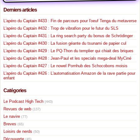
Derniers articles
L'apéro du Captain #433 : Fin de parcours pour l'oeuf Tenga du metaverse
L'apéro du Captain #432 : Trop de vibrafion pour le futur du SLS
L'apéro du Captain #431 : La ring search party du bonus de Schrödinger
L'apéro du Captain #430 : La fusion géante du tsunami de papier cul
L'apéro du Captain #429 : Le PQ-Thon du templier qui chiait des briques
L'apéro du Captain #428 : Jean-Paul et les specials mega-deal MyCiné
L'apéro du Captain #427 : Le nowel Pornhub des Schocobons moisis
L'apéro du Captain #426 : L'automatisation Amazon de la rave partie pour
enfant
Catégories
Le Podcast High Tech
(443)
Revues de web
(137)
Le navire
(77)
Breves
(65)
Loisirs de nerds
(50)
Découverte
(45)