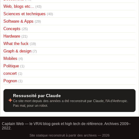
Web, blogs etc...
(43)
Sciences et techniques
(40)
Software & Apps
(29)
Concepts
(25)
Hardware
(21)
What the fuck
(19)
Graph & design
(7)
Mobiles
(4)
Politique
(1)
concert
(1)
Pognon
(1)
Ressuscité par Claude
✦
Ce site mort depuis des années a été reconstruit par Claude, l'IA d'Anthropic.
Pas mal, pour un robot.
Captain Web — le VRAI blog geek et high tech de référence. Archives 2009–
2022.
Site statique reconstruit à partir des archives — 2026