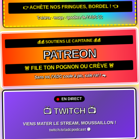
👉 ACHÈTE NOS FRINGUES, BORDEL ! 👈
T-shirts · mugs · goodies de l'ADC 🏴‍☠️
💰💰 SOUTIENS LE CAPITAINE 💰💰
PATREON
🚨 FILE TON POGNON OU CRÈVE 🚨
Sans toi, l'ADC coule à pic, sale rat ! 🐀
EN DIRECT
📺 TWITCH 📺
VIENS MATER LE STREAM, MOUSSAILLON !
twitch.tv/adcpodcast 🟣