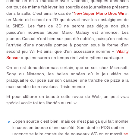
comme on en a l’habitude avec Nintendo, quelques annonces
ont tout de même fait lever les sourcils des journalistes présents
dans la salle. C’est ainsi le cas de "
New Super Mario Bros Wii
»,
un Mario old school en 2D qui devrait ravir les nostalgiques de
la SNES. Les fans de 3D ne seront pas déçus non plus
puisqu’un nouveau Super Mario Galaxy est annoncé. Les
joueurs Casual n’ont bien sur pas été oubliés, puisqu’on notera
l’arrivée d’une nouvelle pompe à pognon sous la forme d’un
second jeu Wii Fit ainsi que d’un accessoire nommé «
Vitality
Sensor
» qui mesurera en temps réel votre rythme cardiaque.
On en est donc désormais certain, que ce soit chez Microsoft,
Sony ou Nintendo, les belles années où le jeu vidéo se
pratiquait le cul posé sur son canapé, une tranche de pizza à la
main semble bien révolues. Triste monde…
Et pour clôturer en beauté cette revue de Web, un petit vrac
spécial «colle toi tes libertés au cul »:
L’open source c’est bien, mais ce n’est pas ça qui fait monter
le cours en bourse d’une société. Sun, dont le PDG doit en
urgence se faire construire de nouveaux WC en or massif
se