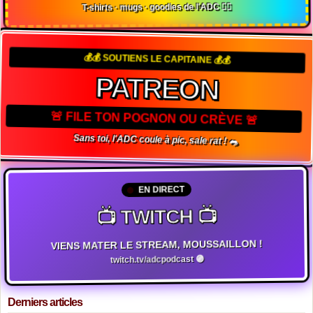
T-shirts · mugs · goodies de l'ADC 🏴‍☠️
💰💰 SOUTIENS LE CAPITAINE 💰💰
PATREON
🚨 FILE TON POGNON OU CRÈVE 🚨
Sans toi, l'ADC coule à pic, sale rat ! 🐀
EN DIRECT
📺 TWITCH 📺
VIENS MATER LE STREAM, MOUSSAILLON !
twitch.tv/adcpodcast 🟣
Derniers articles