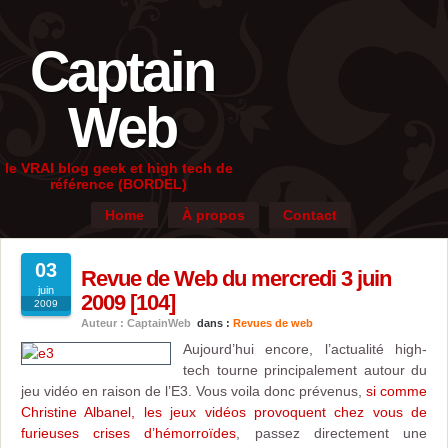
Captain
Web
le VRAI blog geek et high tech de
référence (BORDEL)
Home
À propos
Contact
03
Revue de Web du mercredi 3 juin
juin
2009 [104]
2009
Auteur : CaptainWeb
dans :
Revues de web
Aujourd’hui encore, l’actualité high-
tech tourne principalement autour du
jeu vidéo en raison de l’E3. Vous voila donc prévenus,
si comme
Christine Albanel, les jeux vidéos provoquent chez vous de
furieuses crises d’hémorroïdes
, passez directement une