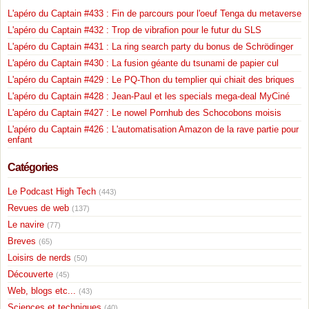
L'apéro du Captain #433 : Fin de parcours pour l'oeuf Tenga du metaverse
L'apéro du Captain #432 : Trop de vibrafion pour le futur du SLS
L'apéro du Captain #431 : La ring search party du bonus de Schrödinger
L'apéro du Captain #430 : La fusion géante du tsunami de papier cul
L'apéro du Captain #429 : Le PQ-Thon du templier qui chiait des briques
L'apéro du Captain #428 : Jean-Paul et les specials mega-deal MyCiné
L'apéro du Captain #427 : Le nowel Pornhub des Schocobons moisis
L'apéro du Captain #426 : L'automatisation Amazon de la rave partie pour
enfant
Catégories
Le Podcast High Tech
(443)
Revues de web
(137)
Le navire
(77)
Breves
(65)
Loisirs de nerds
(50)
Découverte
(45)
Web, blogs etc...
(43)
Sciences et techniques
(40)