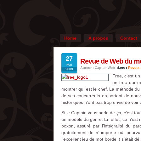
Home
À propos
Contact
27
Revue de Web du mer
mai
Auteur : CaptainWeb
dans :
Revues
2009
Free, c’est un
un truc qui m
montrer qui est le chef. La méthode du 
de ses concurrents en sortant de nouve
historiques n’ont pas trop envie de voir
Si le Captain vous parle de ça, c’est to
un modèle du genre. En effet, ce n’est 
boxon, assuré par l’intégralité du p
gratuitement de n’ importe où, pourv
l’excellent jeu de mot bordel!) s’était d