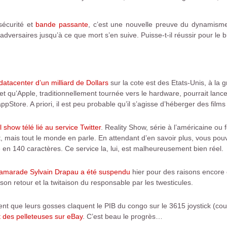
sécurité et
bande passante
, c’est une nouvelle preuve du dynamism
 adversaires jusqu’à ce que mort s’en suive. Puisse-t-il réussir pour l
datacenter d’un milliard de Dollars
sur la cote est des Etats-Unis, à la
fet qu’Apple, traditionnellement tournée vers le hardware, pourrait lanc
appStore. A priori, il est peu probable qu’il s’agisse d’héberger des fil
 show télé lié au service Twitter
. Reality Show, série à l’américaine o
it, mais tout le monde en parle. En attendant d’en savoir plus, vous pouv
n 140 caractères. Ce service la, lui, est malheureusement bien réel.
camarade Sylvain Drapau a été suspendu
hier pour des raisons encore 
on retour et la twitaison du responsable par les twesticules.
taient que leurs gosses claquent le PIB du congo sur le 3615 joystick (
 des pelleteuses sur eBay
. C’est beau le progrès…