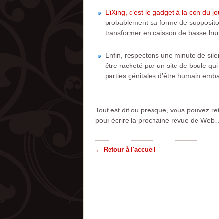
L’iXing, c’est le gadget à la con du jo
probablement sa forme de suppositoire
transformer en caisson de basse hu
Enfin, respectons une minute de sil
être racheté par un site de boule q
parties génitales d’être humain emb
Tout est dit ou presque, vous pouvez re
pour écrire la prochaine revue de Web
← Retour à l'accueil