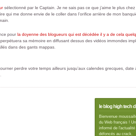
ur
sélectionné par le Captain. Je ne sais pas ce que j’aime le plus chez 
 qui me donne envie de le coller dans l’orifice arrière de mon banquier
main.
ence pour
la doyenne des blogueurs qui est décédée il y a de cela quelq
ui perpétuera sa mémoire en diffusant dessus des vidéos immondes imp
allés dans des gants mappas.
tourner perdre votre temps ailleurs jusqu’aux calendes grecques, date à
…
le blog high tech d
Bienvenue moussaillo
du Web français ! Un 
informé de l'actuali
défoncés au crack.