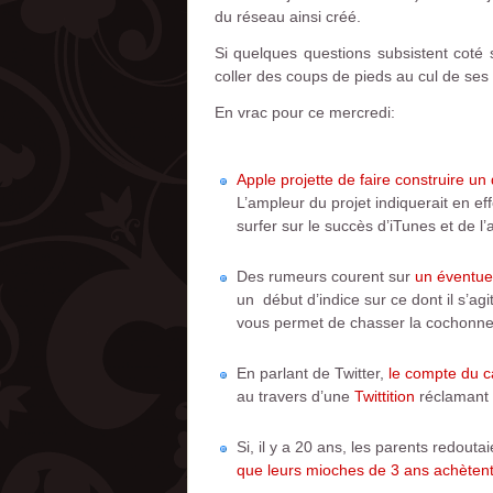
du réseau ainsi créé.
Si quelques questions subsistent coté 
coller des coups de pieds au cul de ses
En vrac pour ce mercredi:
Apple projette de faire construire un 
L’ampleur du projet indiquerait en ef
surfer sur le succès d’iTunes et de l’
Des rumeurs courent sur
un éventuel
un début d’indice sur ce dont il s’ag
vous permet de chasser la cochonne e
En parlant de Twitter,
le compte du 
au travers d’une
Twittition
réclamant s
Si, il y a 20 ans, les parents redou
que leurs mioches de 3 ans achètent