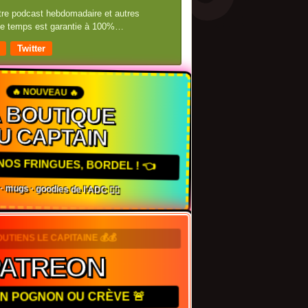
otre podcast hebdomadaire et autres
 de temps est garantie à 100%…
Twitter
🔥 NOUVEAU 🔥
 BOUTIQUE
U CAPTAIN
NOS FRINGUES, BORDEL ! 👈
 · mugs · goodies de l'ADC 🏴‍☠️
SOUTIENS LE CAPITAINE 💰💰
PATREON
TON POGNON OU CRÈVE 🚨