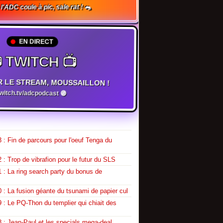
, l'ADC coule à pic, sale rat ! 🐀
EN DIRECT
 TWITCH 📺
R LE STREAM, MOUSSAILLON !
twitch.tv/adcpodcast 🟣
 : Fin de parcours pour l'oeuf Tenga du
 : Trop de vibrafion pour le futur du SLS
 : La ring search party du bonus de
 : La fusion géante du tsunami de papier cul
 : Le PQ-Thon du templier qui chiait des
 : Jean-Paul et les specials mega-deal