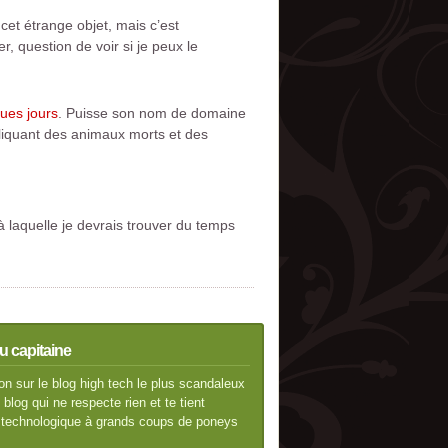
cet étrange objet, mais c’est
, question de voir si je peux le
ues jours
. Puisse son nom de domaine
liquant des animaux morts et des
 laquelle je devrais trouver du temps
u capitaine
n sur le blog high tech le plus scandaleux
blog qui ne respecte rien et te tient
té technologique à grands coups de poneys