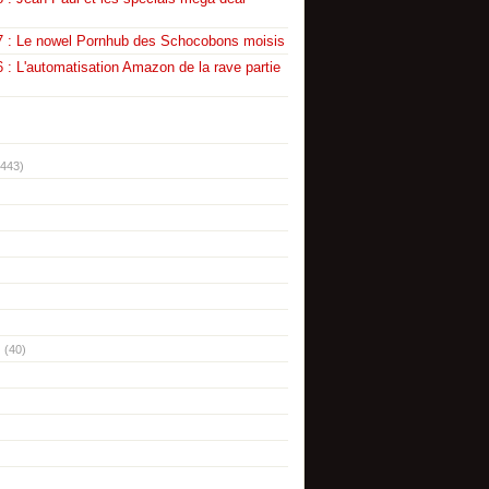
7 : Le nowel Pornhub des Schocobons moisis
 : L'automatisation Amazon de la rave partie
(443)
(40)