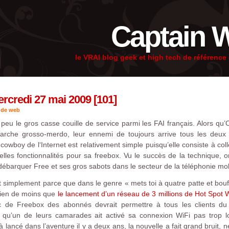
Captain 
le VRAI blog geek et high tech de référenc
credi 27 mai 2009 [101]
 de web
 peu le gros casse couille de service parmi les FAI français. Alors q
arche grosso-merdo, leur ennemi de toujours arrive tous les deu
cowboy de l‘Internet est relativement simple puisqu’elle consiste à col
lles fonctionnalités pour sa freebox. Vu le succès de la technique, 
 débarquer Free et ses gros sabots dans le secteur de la téléphonie mob
ut simplement parce que dans le genre « mets toi à quatre patte et bouff
rien de moins que
le lancement d’un réseau de 3 millions de Hot Spot 
arc de Freebox des abonnés devrait permettre à tous les clients d
u qu’un de leurs camarades ait activé sa connexion WiFi pas trop 
éjà lancé dans l’aventure il y a deux ans, la nouvelle a fait grand bruit, 