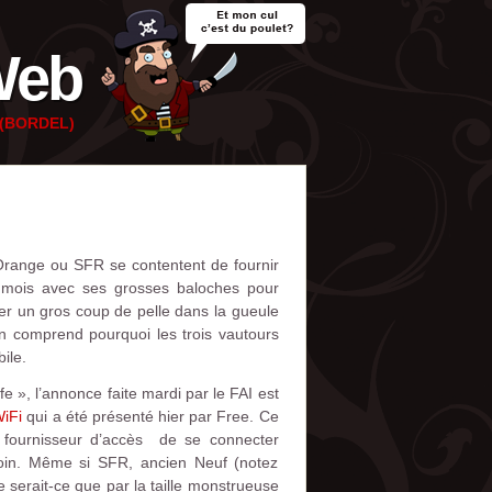
Web
e (BORDEL)
u’Orange ou SFR se contentent de fournir
x mois avec ses grosses baloches pour
ler un gros coup de pelle dans la gueule
on comprend pourquoi les trois vautours
ile.
e », l’annonce faite mardi par le FAI est
WiFi
qui a été présenté hier par Free. Ce
u fournisseur d’accès de se connecter
loin. Même si SFR, ancien Neuf (notez
ne serait-ce que par la taille monstrueuse