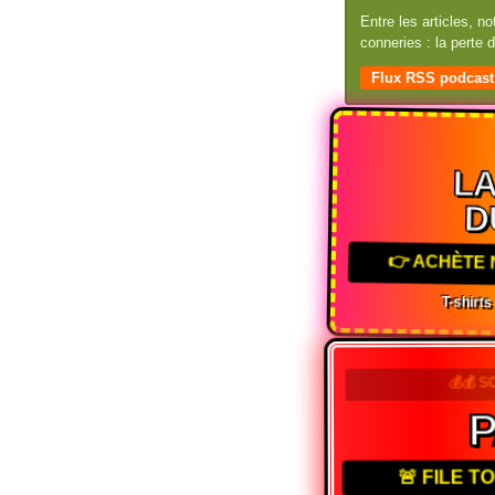
Entre les articles, n
conneries : la perte
Flux RSS podcast
LA
D
👉 ACHÈTE 
T-shirts
💰💰 
🚨 FILE 