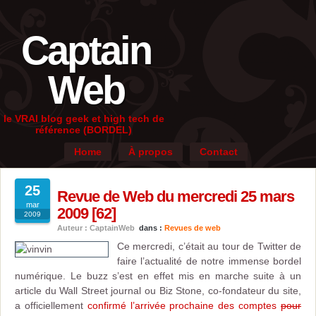
Captain
Web
le VRAI blog geek et high tech de
référence (BORDEL)
Home
À propos
Contact
25
Revue de Web du mercredi 25 mars
mar
2009 [62]
2009
Auteur : CaptainWeb
dans :
Revues de web
Ce mercredi, c’était au tour de Twitter de
faire l’actualité de notre immense bordel
numérique. Le buzz s’est en effet mis en marche suite à un
article du Wall Street journal ou Biz Stone, co-fondateur du site,
a officiellement
confirmé l’arrivée prochaine des comptes
pour