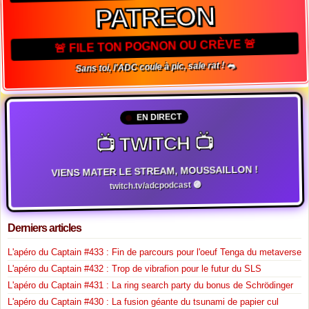
PATREON
🚨 FILE TON POGNON OU CRÈVE 🚨
Sans toi, l'ADC coule à pic, sale rat ! 🐀
EN DIRECT
📺 TWITCH 📺
VIENS MATER LE STREAM, MOUSSAILLON !
twitch.tv/adcpodcast 🟣
Derniers articles
L'apéro du Captain #433 : Fin de parcours pour l'oeuf Tenga du metaverse
L'apéro du Captain #432 : Trop de vibrafion pour le futur du SLS
L'apéro du Captain #431 : La ring search party du bonus de Schrödinger
L'apéro du Captain #430 : La fusion géante du tsunami de papier cul