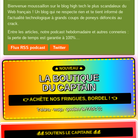
Bienvenue moussaillon sur le blog high tech le plus scandaleux du
Web français ! Un blog qui ne respecte rien et te tient informé de
l'actualité technologique à grands coups de poneys défoncés au
crack.
Entre les articles, notre podcast hebdomadaire et autres conneries :
la perte de temps est garantie à 100%…
Flux RSS podcast
Twitter
🔥 NOUVEAU 🔥
LA BOUTIQUE
DU CAPTAIN
👉 ACHÈTE NOS FRINGUES, BORDEL ! 👈
T-shirts · mugs · goodies de l'ADC 🏴‍☠️
💰💰 SOUTIENS LE CAPITAINE 💰💰