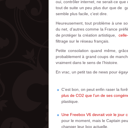
oui, contrôler internet, ne serait-ce que
tout de suite un peu plus dur que de g
semble plus facile, c’est dire.
Heureusement, tout problème à une solut
du net, d’autres comme la France préfè
de protéger la création artistique,
celle
filtrage sur le réseau français.
Petite consolation quand même, grâce
probablement à grand coups de manche
vraiment dans le sens de l’histoire.
En vrac, un petit tas de news pour égaye
C’est bon, on peut enfin raser la fo
plus de CO2 que l’un de ses congénè
plastique.
Une Freebox V6 devrait voir le jour c
pour le moment, mais le Captain peut
changer leur box actuelle.