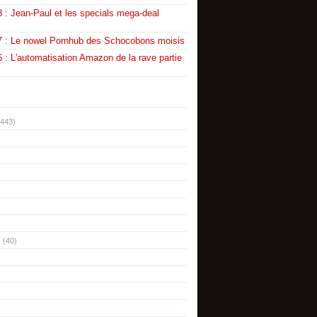
 : Jean-Paul et les specials mega-deal
7 : Le nowel Pornhub des Schocobons moisis
 : L'automatisation Amazon de la rave partie
(443)
(40)