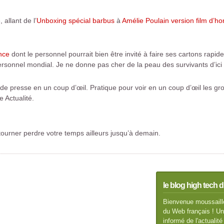
 allant de l’
Unboxing spécial barbus
à
Amélie Poulain version film d’ho
nce
dont le personnel pourrait bien être invité à faire ses cartons rapi
rsonnel mondial. Je ne donne pas cher de la peau des survivants d’ici à
s de presse en un coup d’œil. Pratique pour voir en un coup d’œil les gro
 Actualité.
tourner perdre votre temps ailleurs jusqu’à demain.
le blog high tech d
Bienvenue moussaillo
du Web français ! Un 
informé de l'actuali