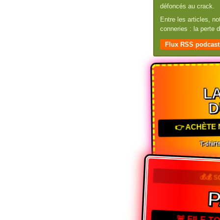
défoncés au crack.
Entre les articles, n
conneries : la perte
Flux RSS podcast
LA
D
👉 ACHÈTE 
T-shirts
💰💰 S