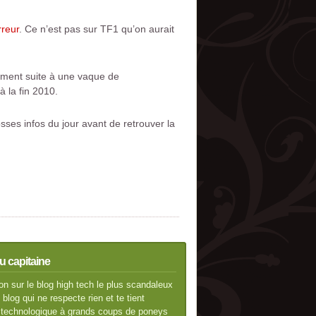
rreur
. Ce n’est pas sur TF1 qu’on aurait
dement suite à une vaque de
 la fin 2010.
sses infos du jour avant de retrouver la
u capitaine
n sur le blog high tech le plus scandaleux
blog qui ne respecte rien et te tient
té technologique à grands coups de poneys