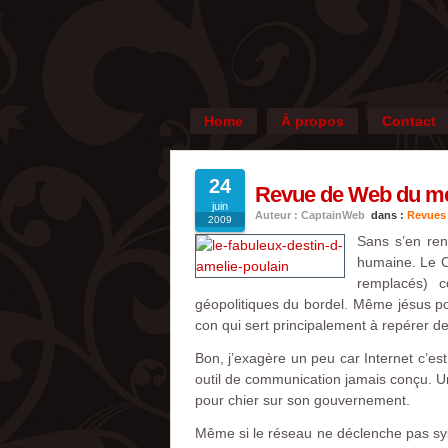
Home
À propos
Contact
24
Revue de Web du mer
juin
Auteur : CaptainWeb
dans :
Revues
2009
Sans s’en ren
humaine. Le Ca
remplacés) c
géopolitiques du bordel. Même jésus pou
con qui sert principalement à repérer 
Bon, j’exagère un peu car Internet c’est
outil de communication jamais conçu. U
pour chier sur son gouvernement.
Même si le réseau ne déclenche pas s