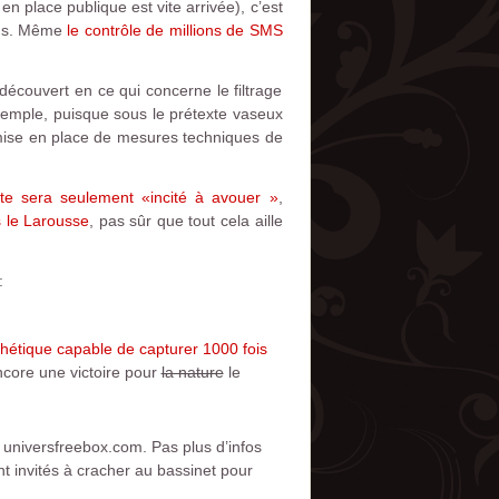
en place publique est vite arrivée), c’est
iens. Même
le contrôle de millions de SMS
découvert en ce qui concerne le filtrage
xemple, puisque sous le prétexte vaseux
 mise en place de mesures techniques de
aute sera seulement «incité à avouer »
,
 le Larousse
, pas sûr que tout cela aille
:
hétique capable de capturer 1000 fois
Encore une victoire pour
la nature
le
r universfreebox.com. Pas plus d’infos
t invités à cracher au bassinet pour