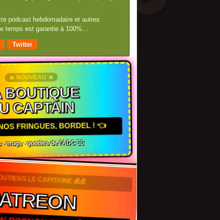
otre podcast hebdomadaire et autres
 de temps est garantie à 100%…
Twitter
🔥 NOUVEAU 🔥
 BOUTIQUE
U CAPTAIN
NOS FRINGUES, BORDEL ! 👈
 · mugs · goodies de l'ADC 🏴‍☠️
OUTIENS LE CAPITAINE 💰💰
PATREON