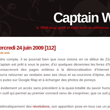
Captain 
le VRAI blog geek et high tech de référenc
credi 24 juin 2009 [112]
 de web
dre compte, il se pourrait bien que nous vivions en ce début de 2
ptain est prêt à vous le parier, d’ici quelques décennies les livres d’h
onsacreront des pages entières à la démocratisation d’Intern
rra retourner au vestiaire avec ses clous et sa couronne d’épine, do
des putes sur Google Map et à échanger des photos de poneys.
 évidement un accès sans précédent à la quasi-totalité du savoir humai
n outil qui permet au premier connard venu de s’exprimer, que ce soit
ystématiquement des
révolutions
, son apparition pose en tous cas un p