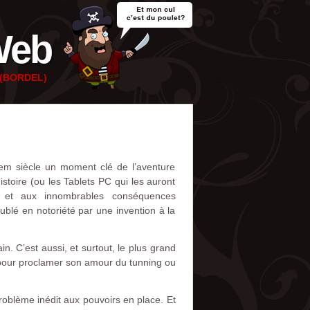
Web
e (BORDEL)
1em siècle un moment clé de l’aventure
istoire (ou les Tablets PC qui les auront
et et aux innombrables conséquences
ublé en notoriété par une invention à la
n. C’est aussi, et surtout, le plus grand
 pour proclamer son amour du tunning ou
roblème inédit aux pouvoirs en place. Et