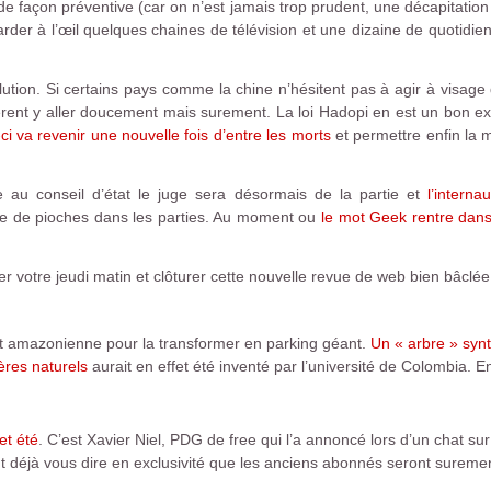
 de façon préventive (car on n’est jamais trop prudent, une décapitation 
arder à l’œil quelques chaines de télévision et une dizaine de quotid
ion. Si certains pays comme la chine n’hésitent pas à agir à visage 
rent y aller doucement mais surement. La loi Hadopi en est un bon e
-ci va revenir une nouvelle fois d’entre les morts
et permettre enfin la
 au conseil d’état le juge sera désormais de la partie et
l’intern
 de pioches dans les parties. Au moment ou
le mot Geek rentre dans
r votre jeudi matin et clôturer cette nouvelle revue de web bien bâclée
rêt amazonienne pour la transformer en parking géant.
Un « arbre » synt
res naturels
aurait en effet été inventé par l’université de Colombia. 
et été
. C’est Xavier Niel, PDG de free qui l’a annoncé lors d’un chat su
 déjà vous dire en exclusivité que les anciens abonnés seront suremen