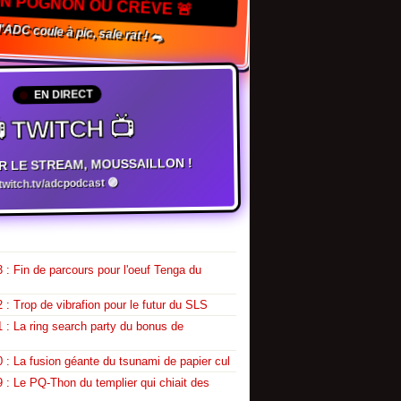
TON POGNON OU CRÈVE 🚨
 l'ADC coule à pic, sale rat ! 🐀
EN DIRECT
 TWITCH 📺
R LE STREAM, MOUSSAILLON !
witch.tv/adcpodcast 🟣
 : Fin de parcours pour l'oeuf Tenga du
 : Trop de vibrafion pour le futur du SLS
 : La ring search party du bonus de
 : La fusion géante du tsunami de papier cul
 : Le PQ-Thon du templier qui chiait des