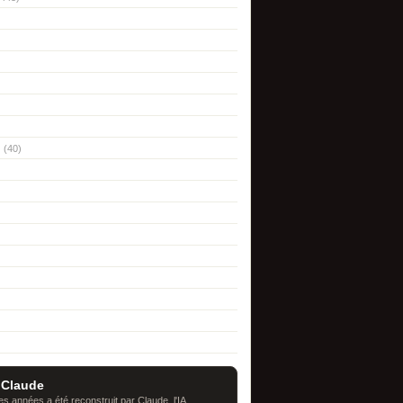
(40)
 Claude
s années a été reconstruit par Claude, l'IA