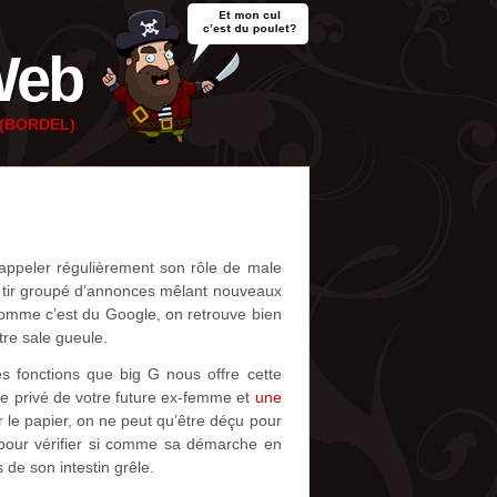
Web
e (BORDEL)
appeler régulièrement son rôle de male
u tir groupé d’annonces mêlant nouveaux
 comme c’est du Google, on retrouve bien
tre sale gueule.
s fonctions que big G nous offre cette
ive privé de votre future ex-femme et
une
r le papier, on ne peut qu’être déçu pour
r pour vérifier si comme sa démarche en
de son intestin grêle.