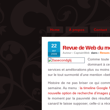
Home
À propos
Contact
22
Revue de Web du merc
avr
Auteur : CaptainWeb
dans :
Revues
2009
Comme toute c
dominant à ce
services et améliorations plus ou moins
sur le tout surmonté d’une mention «beta
Histoire de ne pas briser ce qui comm
semaine. Au menu :
la timeline Google
nouvelle option de recherche d’images p
le moment par la pauvreté des résultat
canard le laisse supposer, celle-ci a ré