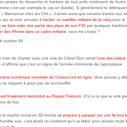
, les pirates du dimanche et hackers de tout poils continuent de foutre
omme c’est par exemple le cas en Suède). Si générlement le délinqua
 « Bienvenue chez les Chti », il arrive aussi que certains d’entre eux s
ens qui se sont amusés à
hacker un satellite militaire de la navy
pour le 
de
se faire voler une partie des plans de son F35
par quelques hacktivist
ser des iPhone dans un cadre militaire
, vous me croyez ?
eb number 80 :
 train de chanter avec une voie de Céline Dion serait
l’une des vidéos l
m’affirme que c’est un signe de l’arrivée imminente de l’apocalypse.
ibrairie numérique mondiale de l’Unesco est en ligne
. Vous pouvez y all
 ne risquent à priori pas de surchauffer.
st finalement réintroduit au Paquet Télécom
. D’ici à ce que le vote p
ine de fois.
ue le machin social en 3D moche
se prépare à parquer sur une île tout
humble avis, c’est plutôt un continent qu’il va falloir pour stocker toute