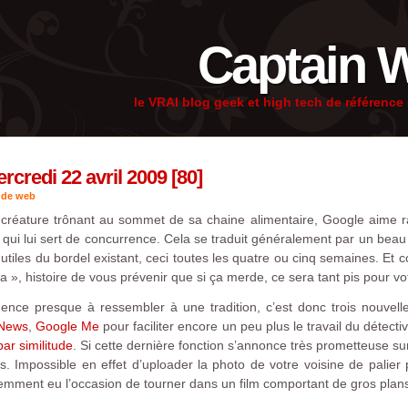
Captain 
le VRAI blog geek et high tech de référenc
redi 22 avril 2009 [80]
 de web
réature trônant au sommet de sa chaine alimentaire, Google aime r
 qui lui sert de concurrence. Cela se traduit généralement par un bea
 utiles du bordel existant, ceci toutes les quatre ou cinq semaines. Et
 », histoire de vous prévenir que si ça merde, ce sera tant pis pour vo
ence presque à ressembler à une tradition, c’est donc trois nouvelle
 News
,
Google Me
pour faciliter encore un peu plus le travail du détect
ar similitude
. Si cette dernière fonction s’annonce très prometteuse su
s. Impossible en effet d’uploader la photo de votre voisine de palie
cemment eu l’occasion de tourner dans un film comportant de gros plans 