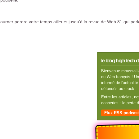
 poubelle.
tourner perdre votre temps ailleurs jusqu’à la revue de Web 81 qui pa
le blog high tech d
Bienvenue moussaillo
du Web français ! Un 
informé de l'actuali
défoncés au crack.
Entre les articles, n
conneries : la perte
Flux RSS podcast