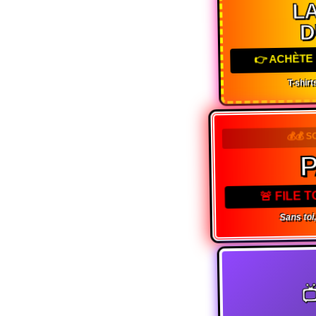
LA
D
👉 ACHÈTE 
T-shirts
💰💰 S
🚨 FILE 
Sans toi,
