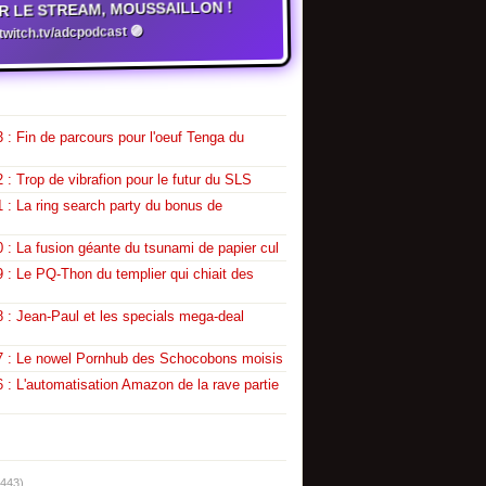
R LE STREAM, MOUSSAILLON !
witch.tv/adcpodcast 🟣
 : Fin de parcours pour l'oeuf Tenga du
 : Trop de vibrafion pour le futur du SLS
 : La ring search party du bonus de
 : La fusion géante du tsunami de papier cul
 : Le PQ-Thon du templier qui chiait des
 : Jean-Paul et les specials mega-deal
7 : Le nowel Pornhub des Schocobons moisis
 : L'automatisation Amazon de la rave partie
(443)