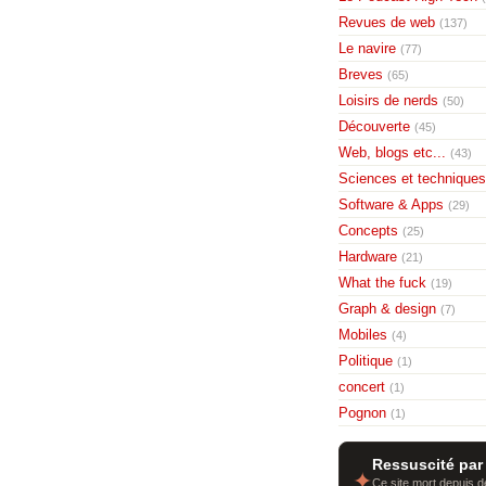
Revues de web
(137)
Le navire
(77)
Breves
(65)
Loisirs de nerds
(50)
Découverte
(45)
Web, blogs etc...
(43)
Sciences et techniques
Software & Apps
(29)
Concepts
(25)
Hardware
(21)
What the fuck
(19)
Graph & design
(7)
Mobiles
(4)
Politique
(1)
concert
(1)
Pognon
(1)
Ressuscité par
✦
Ce site mort depuis de