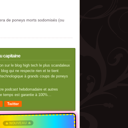
rlera de poneys morts sodomisés (ou
u capitaine
n sur le blog high tech le plus scandaleux
blog qui ne respecte rien et te tient
té technologique à grands coups de poneys
otre podcast hebdomadaire et autres
 de temps est garantie à 100%…
Twitter
🔥 NOUVEAU 🔥