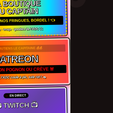
 BOUTIQUE
U CAPTAIN
NOS FRINGUES, BORDEL ! 👈
 · mugs · goodies de l'ADC 🏴‍☠️
OUTIENS LE CAPITAINE 💰💰
PATREON
TON POGNON OU CRÈVE 🚨
 l'ADC coule à pic, sale rat ! 🐀
EN DIRECT
 TWITCH 📺