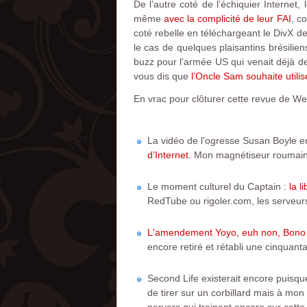
De l’autre coté de l’échiquier Internet
même
avec la complicité de leur FAI
, c
coté rebelle en téléchargeant le DivX de
le cas de quelques plaisantins brésili
buzz pour l’armée US qui venait déjà 
vous dis que
l’Oncle Sam souhaite utili
En vrac pour clôturer cette revue de W
La vidéo de l’ogresse Susan Boyle en
d’Internet
. Mon magnétiseur roumain 
Le moment culturel du Captain :
la l
RedTube ou rigoler.com, les serveurs
L'amendement Yoyo, euh non, Bono e
encore retiré et rétabli une cinquanta
Second Life existerait encore puisq
de tirer sur un corbillard mais à mon 