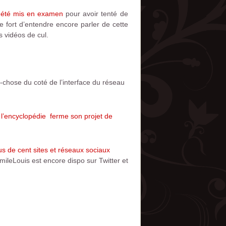
t été mis en examen
pour avoir tenté de
e fort d’entendre encore parler de cette
s vidéos de cul.
chose du coté de l’interface du réseau
,
l’encyclopédie ferme son projet de
s de cent sites et réseaux sociaux
ileLouis est encore dispo sur Twitter et