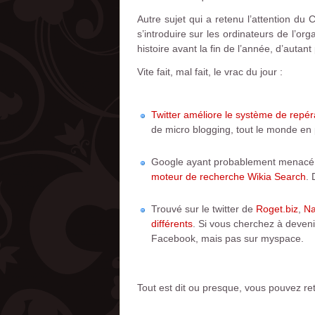
Autre sujet qui a retenu l’attention du
s’introduire sur les ordinateurs de l’o
histoire avant la fin de l’année, d’autan
Vite fait, mal fait, le vrac du jour :
Twitter améliore le système de repér
de micro blogging, tout le monde en 
Google ayant probablement menacé de
moteur de recherche Wikia Search
. 
Trouvé sur le twitter de
Roget.biz
,
Na
différents
. Si vous cherchez à deveni
Facebook, mais pas sur myspace.
Tout est dit ou presque, vous pouvez ret