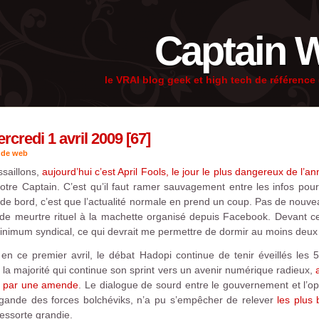
Captain 
le VRAI blog geek et high tech de référenc
redi 1 avril 2009 [67]
 de web
saillons,
aujourd’hui c’est April Fools, le jour le plus dangereux de l’a
re Captain. C’est qu’il faut ramer sauvagement entre les infos pour
 de bord, c’est que l’actualité normale en prend un coup. Pas de nouve
de meurtre rituel à la machette organisé depuis Facebook. Devant c
inimum syndical, ce qui devrait me permettre de dormir au moins deux 
n ce premier avril, le débat Hadopi continue de tenir éveillés les 
la majorité qui continue son sprint vers un avenir numérique radieux,
a
et par une amende
. Le dialogue de sourd entre le gouvernement et l’oppo
ande des forces bolchéviks, n’a pu s’empêcher de relever
les plus 
essorte grandie.