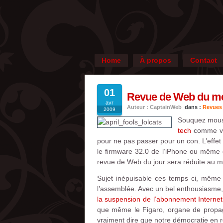
Home
À propos
Contact
01
Revue de Web du merc
avr
Auteur : CaptainWeb
dans :
Revues
2009
Souquez mous
tech
comme vot
pour ne pas passer pour un con. L’effet
le firmware 32.0 de l’iPhone ou même 
revue de Web du jour sera réduite au m
Sujet inépuisable ces temps ci, même e
l’assemblée. Avec un bel enthousiasme, 
la suspension de l’abonnement Intern
que même le Figaro, organe de propag
vraiment dire que notre démocratie en r