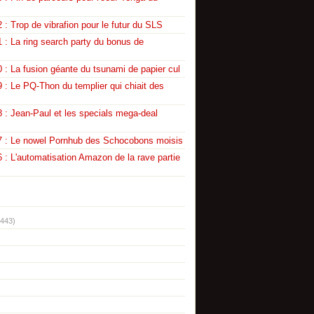
 : Trop de vibrafion pour le futur du SLS
 : La ring search party du bonus de
 : La fusion géante du tsunami de papier cul
 : Le PQ-Thon du templier qui chiait des
 : Jean-Paul et les specials mega-deal
7 : Le nowel Pornhub des Schocobons moisis
 : L'automatisation Amazon de la rave partie
(443)