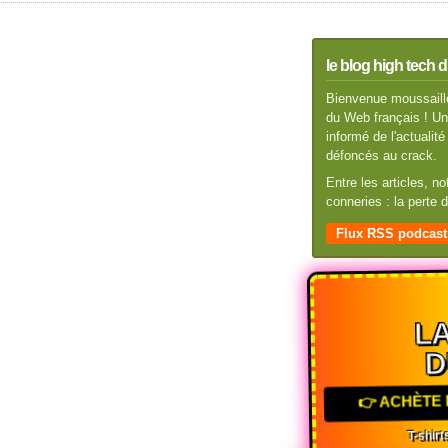
le blog high tech d
Bienvenue moussaillo
du Web français ! Un 
informé de l'actuali
défoncés au crack.
Entre les articles, n
conneries : la perte
Flux RSS podcast
LA
D
👉 ACHÈTE 
T-shirts