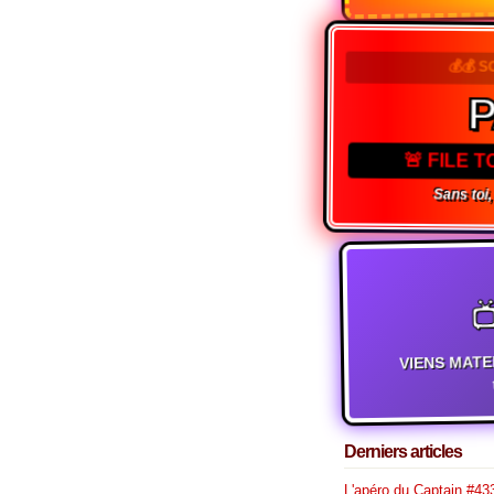
💰💰 S
🚨 FILE 
Sans toi,

VIENS MATE
t
Derniers articles
L'apéro du Captain #433