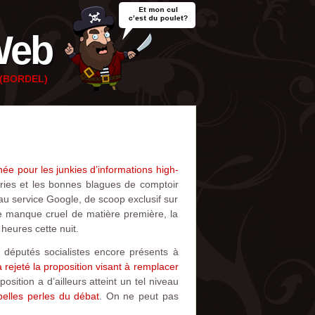
Web
e (BORDEL)
nnée pour les junkies d’informations high-
ries et les bonnes blagues de comptoir
au service Google, de scoop exclusif sur
e manque cruel de matière première, la
heures cette nuit.
5 députés socialistes encore présents à
 rejeté la proposition visant à remplacer
sition a d’ailleurs atteint un tel niveau
belles perles du débat
. On ne peut pas