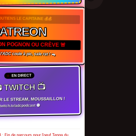
OUTIENS LE CAPITAINE 💰💰
PATREON
TON POGNON OU CRÈVE 🚨
 l'ADC coule à pic, sale rat ! 🐀
EN DIRECT
 TWITCH 📺
R LE STREAM, MOUSSAILLON !
witch.tv/adcpodcast 🟣
 : Fin de parcours pour l'oeuf Tenga du