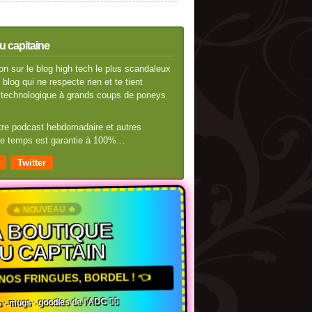
u capitaine
n sur le blog high tech le plus scandaleux
blog qui ne respecte rien et te tient
té technologique à grands coups de poneys
otre podcast hebdomadaire et autres
 de temps est garantie à 100%…
Twitter
🔥 NOUVEAU 🔥
 BOUTIQUE
U CAPTAIN
NOS FRINGUES, BORDEL ! 👈
 · mugs · goodies de l'ADC 🏴‍☠️