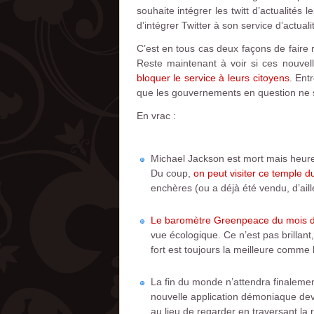
souhaite intégrer les twitt d’actualités
d’intégrer Twitter à son service d’actual
C’est en tous cas deux façons de faire
Reste maintenant à voir si ces nouvell
bloquer le service à leurs citoyens
. Ent
que les gouvernements en question ne so
En vrac :
Michael Jackson est mort mais heureu
Du coup,
on peut visiter ce temple 
enchères (ou a déjà été vendu, d’aill
Le baromètre Greenpeace du mois de j
vue écologique. Ce n’est pas brillant,
fort est toujours la meilleure comme l
La fin du monde n’attendra finalem
nouvelle application démoniaque devr
au lieu de regarder en traversant la 