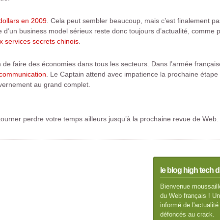
dollars en 2009
. Cela peut sembler beaucoup, mais c’est finalement 
he d’un business model sérieux reste donc toujours d’actualité, comme
 services secrets chinois
.
n de faire des économies dans tous les secteurs. Dans l’armée française
de communication
. Le Captain attend avec impatience la prochaine étape 
ouvernement au grand complet.
tourner perdre votre temps ailleurs jusqu’à la prochaine revue de Web.
le blog high tech d
Bienvenue moussaillo
du Web français ! Un 
informé de l'actuali
défoncés au crack.