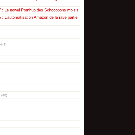
7 : Le nowel Pornhub des Schocobons moisis
 : L'automatisation Amazon de la rave partie
(443)
(40)