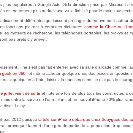
 les plus populaires à Google Actu. Si la direction prise par Microsoft
ités est nettement plus audacieuse vu la fiabilité pour le moins suspect
 radicalement différentes qui laissent présager du mouvement autour d
es fonctions plairont à certaines dictatures
comme la Chine ou l’Ira
re les moteurs de recherche, les téléphones portables, les proxys et
nt pas prêts d’y arriver.
sement, il ne s’est pas fait enterrer avec sa salle d'arcade comme l’au
du geek en 360°
et même acheter quelque unes des pièces en question p
eurs si quelqu’un a l’info, laissez la dans les coms, je n’ai pas le cour
uillet vient de sortir
et note une fois de plus tous les constructeurs d
 mais entre la survie de l’ours blanc et un nouvel iPhone 20% plus rapide,
e disait Lelay.
ent pas 2012 puisque
la télé sur iPhone débarque chez Bouygues dès au
ait provoquer la mort d’une grande partie de la population, trop occup
rue.