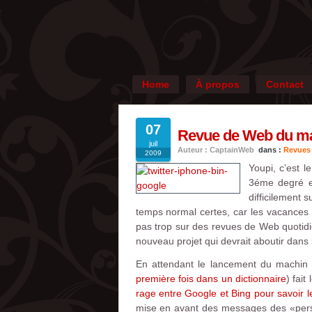
Home
À propos
Contact
07
Revue de Web du mard
juil
Auteur : CaptainWeb
dans :
Revues
2009
Youpi, c’est l
3éme degré et
difficilement 
temps normal certes, car les vacances
pas trop sur des revues de Web quotidie
nouveau projet qui devrait aboutir dans
En attendant le lancement du machin s
première fois dans un dictionnaire
) fait
rage entre Google et Bing pour savoir l
mise en avant des messages des «perso