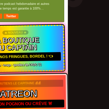
otre podcast hebdomadaire et autres
 de temps est garantie à 100%…
Twitter
🔥 NOUVEAU 🔥
 BOUTIQUE
U CAPTAIN
NOS FRINGUES, BORDEL ! 👈
 · mugs · goodies de l'ADC 🏴‍☠️
OUTIENS LE CAPITAINE 💰💰
PATREON
TON POGNON OU CRÈVE 🚨