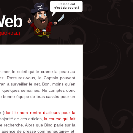
Web
e (BORDEL)
r-mer, le soleil qui te crame la peau au
ez. Rassurez-vous, le Captain pouvant
ran à surveiller le net. Bon, moins qu’en
der quelques semaines. Ne comptez donc
 une bonne équipe de bras cassés pour un
e (
dont le nom rentre d’ailleurs pour la
majorité de ces articles,
la course qui fait
e recherche. Alors que Bing parie sur la
é « agence de presse communautaire» et