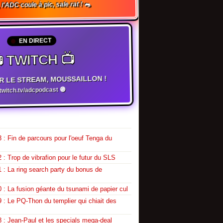
, l'ADC coule à pic, sale rat ! 🐀
EN DIRECT
 TWITCH 📺
R LE STREAM, MOUSSAILLON !
witch.tv/adcpodcast 🟣
 : Fin de parcours pour l'oeuf Tenga du
 : Trop de vibrafion pour le futur du SLS
 : La ring search party du bonus de
 : La fusion géante du tsunami de papier cul
 : Le PQ-Thon du templier qui chiait des
 : Jean-Paul et les specials mega-deal