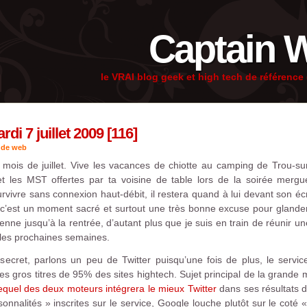
Captain 
le VRAI blog geek et high tech de référenc
i 7 juillet 2009 [116]
 de web
e mois de juillet. Vive les vacances de chiotte au camping de Trou-su
 les MST offertes par ta voisine de table lors de la soirée mergu
survivre sans connexion haut-débit, il restera quand à lui devant son éc
 c’est un moment sacré et surtout une très bonne excuse pour glan
nne jusqu’à la rentrée, d’autant plus que je suis en train de réunir
 les prochaines semaines.
ecret, parlons un peu de Twitter puisqu’une fois de plus, le servic
 les gros titres de 95% des sites hightech. Sujet principal de la grande 
equel des deux moteurs intégrera le mieux Twitter
dans ses résultats d
nnalités » inscrites sur le service, Google louche plutôt sur le cot