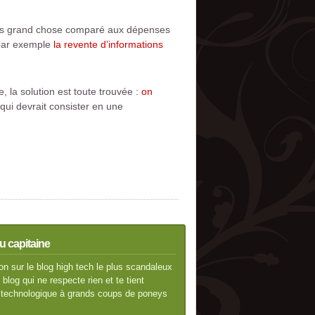
pas grand chose comparé aux dépenses
 par exemple
la revente d’informations
, la solution est toute trouvée :
on
qui devrait consister en une
u capitaine
n sur le blog high tech le plus scandaleux
blog qui ne respecte rien et te tient
té technologique à grands coups de poneys