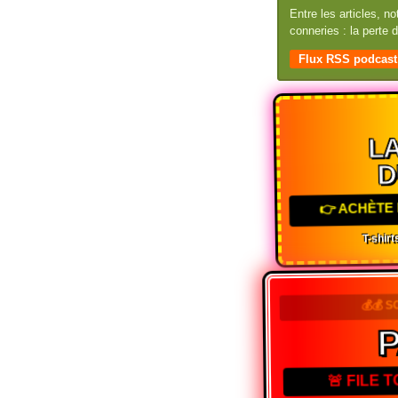
Entre les articles, n
conneries : la perte
Flux RSS podcast
LA
D
👉 ACHÈTE 
T-shirts
💰💰 S
🚨 FILE 