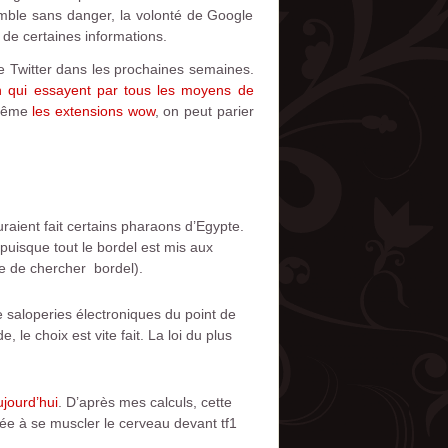
 semble sans danger, la volonté de Google
e de certaines informations.
e Twitter dans les prochaines semaines.
n qui essayent par tous les moyens de
 même
les extensions wow
, on peut parier
raient fait certains pharaons d’Egypte.
uisque tout le bordel est mis aux
age de chercher bordel).
e saloperies électroniques du point de
 le choix est vite fait. La loi du plus
jourd’hui
. D’après mes calculs, cette
ée à se muscler le cerveau devant tf1