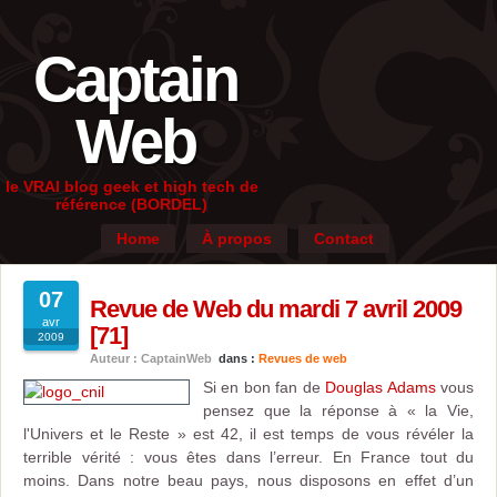
Captain
Web
le VRAI blog geek et high tech de
référence (BORDEL)
Home
À propos
Contact
07
Revue de Web du mardi 7 avril 2009
avr
[71]
2009
Auteur : CaptainWeb
dans :
Revues de web
Si en bon fan de
Douglas Adams
vous
pensez que la réponse à « la Vie,
l'Univers et le Reste » est 42, il est temps de vous révéler la
terrible vérité : vous êtes dans l’erreur. En France tout du
moins. Dans notre beau pays, nous disposons en effet d’un