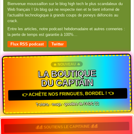
Bienvenue moussaillon sur le blog high tech le plus scandaleux du
Web français ! Un blog qui ne respecte rien et te tient informé de
l'actualité technologique à grands coups de poneys défoncés au
crack.
Entre les articles, notre podcast hebdomadaire et autres conneries :
la perte de temps est garantie à 100%…
Flux RSS podcast
Twitter
🔥 NOUVEAU 🔥
LA BOUTIQUE
DU CAPTAIN
👉 ACHÈTE NOS FRINGUES, BORDEL ! 👈
T-shirts · mugs · goodies de l'ADC 🏴‍☠️
💰💰 SOUTIENS LE CAPITAINE 💰💰