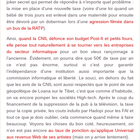
joker secret qui permet de répondre à n’importe quel problème :
la mise en place d’une nouvelle taxe (voire d’une loi quand un
bébé de trois jours est enlevé dans une maternité pour ensuite
être dévoré par un doberman lors d’une
agression filmée dans
un bus de la RATP
).
Ainsi,
quand la CNIL défonce son budget Post-It et petits fours,
elle pense tout naturellement à se tourner vers les entreprises
du secteur informatique
pour un bon vieux rançonnage à
l’ancienne. Évidement, on pourra dire que 50€ de taxe par an
ce n’est pas énorme, surtout si c’est pour garantir
l’indépendance d’une institution aussi importante que la
commission informatique et liberté. Le souci, en dehors du fait
que les avis de la CNIL sont aussi respectés que le point de vue
géopolitique de Loana sur le Tibet, c’est que comme d’habitude,
on va encore pomper les sociétés High-tech. Après le coup du
financement de la suppression de la pub à la télévision, la taxe
pour la copie privée, les couts induits par Hadopi pour les FAI et
tout ce que je dois oublier, cela commence quand même à faire
beaucoup. Voyons les choses du bon coté, heureusement, on
n’en est pas encore
au taux de ponction qu’applique Universal
aux revenus Web de ses artistes
(mais on y arrive lentement).