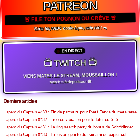
PATREON
🚨 FILE TON POGNON OU CRÈVE 🚨
Sans toi, l'ADC coule à pic, sale rat ! 🐀
EN DIRECT
📺 TWITCH 📺
VIENS MATER LE STREAM, MOUSSAILLON !
twitch.tv/adcpodcast 🟣
Derniers articles
L'apéro du Captain #433 : Fin de parcours pour l'oeuf Tenga du metaverse
L'apéro du Captain #432 : Trop de vibrafion pour le futur du SLS
L'apéro du Captain #431 : La ring search party du bonus de Schrödinger
L'apéro du Captain #430 : La fusion géante du tsunami de papier cul