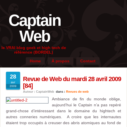
Captain
Web
le VRAI blog geek et high tech de
référence (BORDEL)
Home
À propos
Contact
28
Revue de Web du mardi 28 avril 2009
avr
[84]
2009
Auteur : CaptainWeb
dans :
Revues de web
Ambiance de fin du monde oblige,
aujourd’hui le Captain n’a pas repéré
grand-chose d’intéressant dans le domaine du hightech et
autres conneries numériques. A croire que les internautes
étaient trop occupés à creuser des abris atomiques au fond de