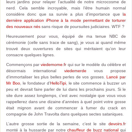
leurs jardins pour relayer l’actualité de notre microcosme de
nerd. Cela semble incroyable, mais l’être humain normal
considère donc que sa survie a plus d’importance que
la
dernière application iPhone à la mode permettant de torturer
des nouveaux nés
sans risque de poursuites judiciaires. WTF ?
Heureusement pour vous, équipé de ma tenue NBC de
cérémonie (celle sans trace de sang), je vous ai quand même
trouvé deux ouvertures de sites qui méritaient qu’on leur
consacre quelques lignes.
Commençons par
viedemome.fr
qui sur le modèle du célèbre et
désormais international
viedemerde
vous propose
d’immortaliser les plus belles perles de vos gosses.
Lancé par
Mr Boo
, le fondateur d’
HelloTipi
, le site commence à buzzer un
peu et devrait faire parler de lui dans les prochains jours. Si le
site dure assez longtemps, c’est avec nostalgie que vous vous
rappellerez dans une dizaine d’années à quel point votre gosse
était mignon avant de commencer à fumer du crack en
compagnie de John Travolta dans quelques sectes sataniques.
L’autre grosse sortie de la semaine, c’est le site
devoirs.fr
monté à la hussarde par notre
chauffeur de buzz national
qui