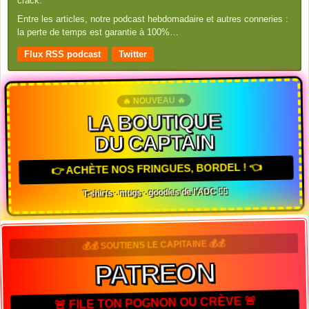
crack.
Entre les articles, notre podcast hebdomadaire et autres conneries :
la perte de temps est garantie à 100%…
Flux RSS podcast
Twitter
🔥 NOUVEAU 🔥
LA BOUTIQUE
DU CAPTAIN
👉 ACHÈTE NOS FRINGUES, BORDEL ! 👈
T-shirts · mugs · goodies de l'ADC 🏴‍☠️
💰💰 SOUTIENS LE CAPITAINE 💰💰
PATREON
🚨 FILE TON POGNON OU CRÈVE 🚨