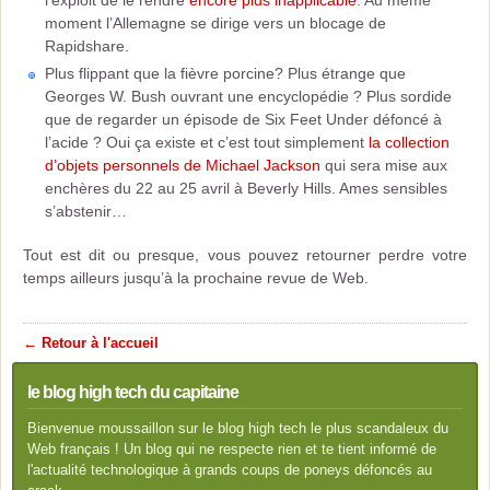
l’exploit de le rendre
encore plus inapplicable
. Au même
moment l’Allemagne se dirige vers un blocage de
Rapidshare.
Plus flippant que la fièvre porcine? Plus étrange que
Georges W. Bush ouvrant une encyclopédie ? Plus sordide
que de regarder un épisode de Six Feet Under défoncé à
l’acide ? Oui ça existe et c’est tout simplement
la collection
d’objets personnels de Michael Jackson
qui sera mise aux
enchères du 22 au 25 avril à Beverly Hills. Ames sensibles
s’abstenir…
Tout est dit ou presque, vous pouvez retourner perdre votre
temps ailleurs jusqu’à la prochaine revue de Web.
← Retour à l'accueil
le blog high tech du capitaine
Bienvenue moussaillon sur le blog high tech le plus scandaleux du
Web français ! Un blog qui ne respecte rien et te tient informé de
l'actualité technologique à grands coups de poneys défoncés au