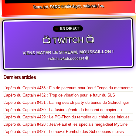
Sans toi, l'ADC coule à pic, sale rat ! 🐀
EN DIRECT
📺 TWITCH 📺
VIENS MATER LE STREAM, MOUSSAILLON !
twitch.tv/adcpodcast 🟣
Derniers articles
L'apéro du Captain #433 : Fin de parcours pour l'oeuf Tenga du metaverse
L'apéro du Captain #432 : Trop de vibrafion pour le futur du SLS
L'apéro du Captain #431 : La ring search party du bonus de Schrödinger
L'apéro du Captain #430 : La fusion géante du tsunami de papier cul
L'apéro du Captain #429 : Le PQ-Thon du templier qui chiait des briques
L'apéro du Captain #428 : Jean-Paul et les specials mega-deal MyCiné
L'apéro du Captain #427 : Le nowel Pornhub des Schocobons moisis