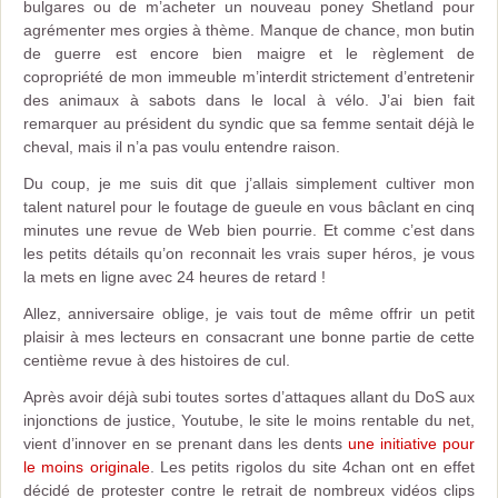
bulgares ou de m’acheter un nouveau poney Shetland pour
agrémenter mes orgies à thème. Manque de chance, mon butin
de guerre est encore bien maigre et le règlement de
copropriété de mon immeuble m’interdit strictement d’entretenir
des animaux à sabots dans le local à vélo. J’ai bien fait
remarquer au président du syndic que sa femme sentait déjà le
cheval, mais il n’a pas voulu entendre raison.
Du coup, je me suis dit que j’allais simplement cultiver mon
talent naturel pour le foutage de gueule en vous bâclant en cinq
minutes une revue de Web bien pourrie. Et comme c’est dans
les petits détails qu’on reconnait les vrais super héros, je vous
la mets en ligne avec 24 heures de retard !
Allez, anniversaire oblige, je vais tout de même offrir un petit
plaisir à mes lecteurs en consacrant une bonne partie de cette
centième revue à des histoires de cul.
Après avoir déjà subi toutes sortes d’attaques allant du DoS aux
injonctions de justice, Youtube, le site le moins rentable du net,
vient d’innover en se prenant dans les dents
une initiative pour
le moins originale
. Les petits rigolos du site 4chan ont en effet
décidé de protester contre le retrait de nombreux vidéos clips