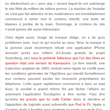
en déclenchant un « porn day » durant lequel ils ont submergé
le site Web de milliers de vidéos pornos. La réaction de Youtube
ne s’est pas fait attendre et les modérateurs ont immédiatement
commencé à retirer tout le contenu interdit, une boite de
kleenex à portée de la main. Dommage, le contenu du site
n’avait jamais été aussi intéressant.
Chez Apple aussi, image de marque oblige, on a de gros
problèmes avec tout ce qui touche au sexe. Ainsi, la marque à
la pomme avait récemment refusé une application iPhone
donnant accès aux milliers d’e-books gratuits du projet
Gutenberg, ceci
sous le prétexte fallacieux que l’un des titres en
question était une version du Kamasutra
. Le livre interdit, une
traduction anglaise de 1883, rentrait selon Apple en conflit avec
les conditions générales de l’AppStore qui interdit formellement
tout contenu pouvant exciter les innocents propriétaires du
téléphone. L’info ayant rapidement commencé à faire un bad
buzz, la société a quand même fini par lâcher l’affaire en
autorisant l’application Eucalyptus à être vendu. Faut dire
qu’entre
les procès que lui colle Cartier
dans le derrière et
l’apparition de logiciels aussi subversifs que
Pod to Pc
, Apple a
d’autres chats à fouetter pour protéger sa poule aux œufs d’or.