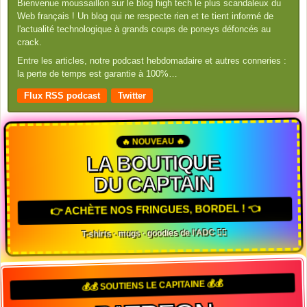
Bienvenue moussaillon sur le blog high tech le plus scandaleux du
Web français ! Un blog qui ne respecte rien et te tient informé de
l'actualité technologique à grands coups de poneys défoncés au
crack.
Entre les articles, notre podcast hebdomadaire et autres conneries :
la perte de temps est garantie à 100%…
Flux RSS podcast
Twitter
🔥 NOUVEAU 🔥
LA BOUTIQUE
DU CAPTAIN
👉 ACHÈTE NOS FRINGUES, BORDEL ! 👈
T-shirts · mugs · goodies de l'ADC 🏴‍☠️
💰💰 SOUTIENS LE CAPITAINE 💰💰