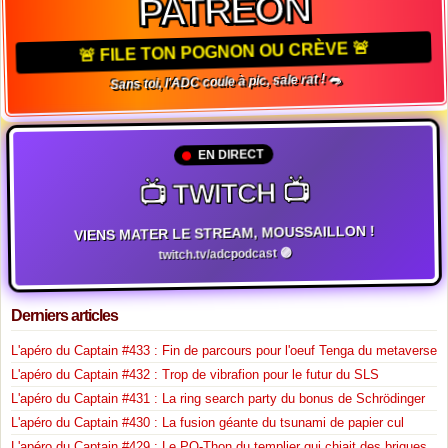
PATREON
🚨 FILE TON POGNON OU CRÈVE 🚨
Sans toi, l'ADC coule à pic, sale rat ! 🐀
EN DIRECT
📺 TWITCH 📺
VIENS MATER LE STREAM, MOUSSAILLON !
twitch.tv/adcpodcast 🟣
Derniers articles
L'apéro du Captain #433 : Fin de parcours pour l'oeuf Tenga du metaverse
L'apéro du Captain #432 : Trop de vibrafion pour le futur du SLS
L'apéro du Captain #431 : La ring search party du bonus de Schrödinger
L'apéro du Captain #430 : La fusion géante du tsunami de papier cul
L'apéro du Captain #429 : Le PQ-Thon du templier qui chiait des briques