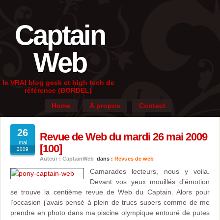
Captain
Web
le VRAI blog geek et high tech de
référence (BORDEL)
Home
À propos
Contact
26
Revue de Web du mardi 26 mai 2009
mai
[100]
2009
Auteur : CaptainWeb
dans :
Revues de web
Camarades lecteurs, nous y voila.
Devant vos yeux mouillés d’émotion
se trouve la centième revue de Web du Captain. Alors pour
l’occasion j’avais pensé à plein de trucs supers comme de me
prendre en photo dans ma piscine olympique entouré de putes