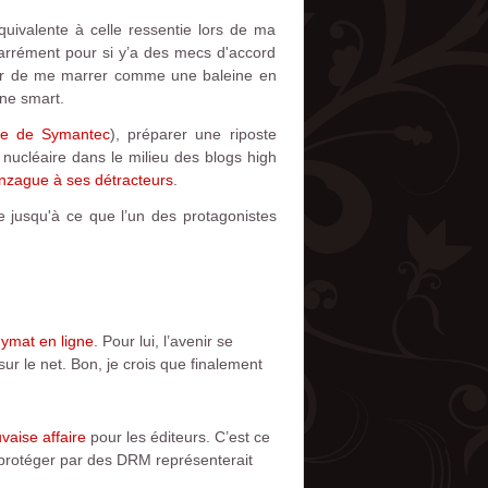
quivalente à celle ressentie lors de ma
 carrément pour si y’a des mecs d'accord
her de me marrer comme une baleine en
une smart.
sse de Symantec
), préparer une riposte
 nucléaire dans le milieu des blogs high
nzague à ses détracteurs
.
le jusqu'à ce que l’un des protagonistes
nymat en ligne
. Pour lui, l’avenir se
ur le net. Bon, je crois que finalement
vaise affaire
pour les éditeurs. C’est ce
es protéger par des DRM représenterait