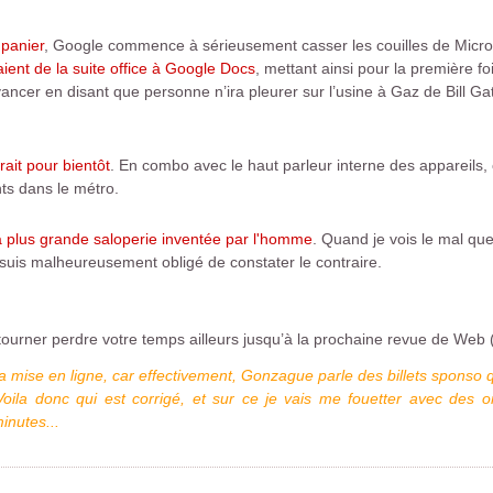
 panier
, Google commence à sérieusement casser les couilles de Micros
ient de la suite office à Google Docs
, mettant ainsi pour la première fo
ncer en disant que personne n’ira pleurer sur l’usine à Gaz de Bill Gat
ait pour bientôt
. En combo avec le haut parleur interne des appareils
ts dans le métro.
la plus grande saloperie inventée par l'homme
. Quand je vois le mal que
 suis malheureusement obligé de constater le contraire.
tourner perdre votre temps ailleurs jusqu’à la prochaine revue de Web
s sa mise en ligne, car effectivement, Gonzague parle des billets sponso
Voila donc qui est corrigé, et sur ce je vais me fouetter avec des or
inutes...