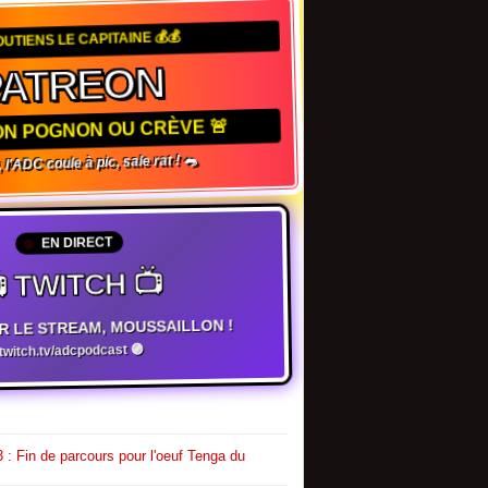
OUTIENS LE CAPITAINE 💰💰
ATREON
ON POGNON OU CRÈVE 🚨
l'ADC coule à pic, sale rat ! 🐀
EN DIRECT
 TWITCH 📺
R LE STREAM, MOUSSAILLON !
witch.tv/adcpodcast 🟣
 : Fin de parcours pour l'oeuf Tenga du