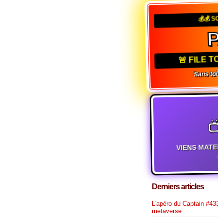
💰💰 S
P
🚨 FILE T
Sans toi, 

VIENS MATE
t
Derniers articles
L'apéro du Captain #433
metaverse