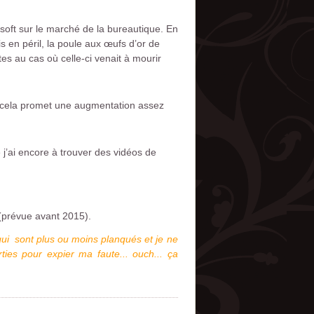
oft sur le marché de la bureautique. En
is en péril, la poule aux œufs d’or de
es au cas où celle-ci venait à mourir
, cela promet une augmentation assez
 j’ai encore à trouver des vidéos de
 (prévue avant 2015).
 qui sont plus ou moins planqués et je ne
ties pour expier ma faute... ouch... ça