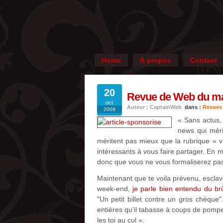
Home
À propos
Contact
20
Revue de Web du mar
oct
Auteur : CaptainWeb
dans :
Revues
2009
« Sans actus,
news qui méri
méritent pas mieux que la rubrique « v
intéressants à vous faire partager. En m
donc que vous ne vous formaliserez pas s
Maintenant que te voila prévenu, esclav
week-end,
je parle bien entendu du br
"Un petit billet contre un gros chèqu
entières qu’il tabasse à coups de pompe
les toi au cul ».