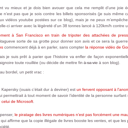
nt vu mieux et je dois bien avouer que cela me remplit d’une joie é
e n’est pas que je sois contre les billets sponsorisés (je suis même
ux vidéos youtube postées sur ce blog), mais je ne peux m’empêc
lle-ci arriver avec la légèreté d’un 38 tonnes lancé à 120km/h contre 
lement à San Francisco en train de tripoter des attachées de pre
tagueve sorte de sa grotte pour donner son avis et ce sera la guerre
es
commencent déjà à en parler, sans compter
la réponse vidéo de Go
 je suis prêt à parier que l’histoire va enfler de façon exponentiel
ignoire toute rouillée (ou décide de mettre fin
à sa vie
à son blog).
au bordel, un petit vrac :
Kapersky (ouais c’était dur à deviner) est
un fervent opposant à l'ano
i permettrait à tout moment de savoir l’identité de la personne surfant s
r
celui de Microsoft
.
 penser,
le piratage des livres numériques n’est pas forcément une mau
qui affirme que la copie illégale de livres booste les ventes, et que l
ciété.