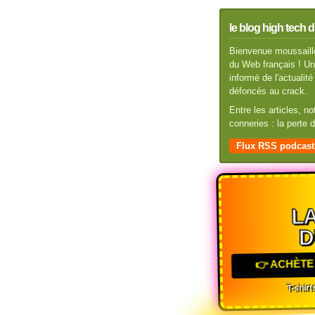
le blog high tech d
Bienvenue moussaillo
du Web français ! Un 
informé de l'actuali
défoncés au crack.
Entre les articles, n
conneries : la perte
Flux RSS podcast
L
D
👉 ACHÈTE 
T-shirts