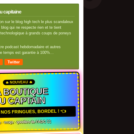
u capitaine
n sur le blog high tech le plus scandaleux
blog qui ne respecte rien et te tient
té technologique à grands coups de poneys
otre podcast hebdomadaire et autres
 de temps est garantie à 100%…
Twitter
🔥 NOUVEAU 🔥
A BOUTIQUE
U CAPTAIN
NOS FRINGUES, BORDEL ! 👈
 · mugs · goodies de l'ADC 🏴‍☠️