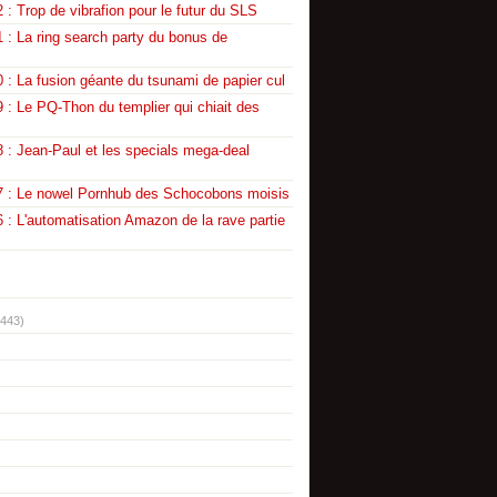
 : Trop de vibrafion pour le futur du SLS
 : La ring search party du bonus de
 : La fusion géante du tsunami de papier cul
 : Le PQ-Thon du templier qui chiait des
 : Jean-Paul et les specials mega-deal
7 : Le nowel Pornhub des Schocobons moisis
 : L'automatisation Amazon de la rave partie
(443)