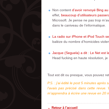
Non content
d’avoir renvoyé Bing au
effet,
beaucoup d’utilisateurs passera
Microsoft. Je pense ne pas trop m’ava
dans le caniveau de l’informatique.
La radio sur iPhone et iPod Touch ser
balèze du nombre d’homicides violen
Jacque (Seguela) a dit : Le Net est 
Head fucking en haute résolution, je
Tout est dit ou presque, vous pouvez re
P.S. : j'ai édité le post 5 minutes aprè
l'avais pas précisé dans cette revue. 
m'apprendra à écrire une revue en 20 m
← Retour à l'accueil