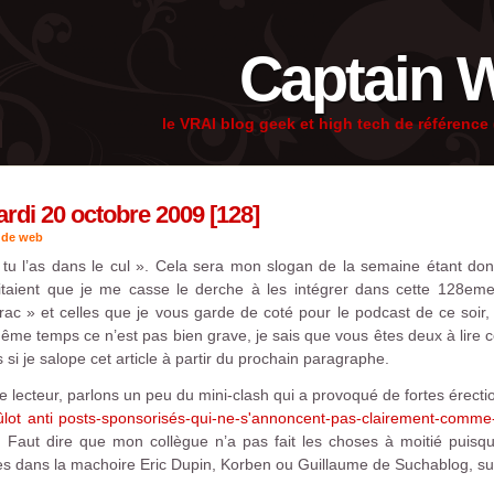
Captain 
le VRAI blog geek et high tech de référenc
di 20 octobre 2009 [128]
 de web
 tu l’as dans le cul ». Cela sera mon slogan de la semaine étant do
taient que je me casse le derche à les intégrer dans cette 128eme
rac » et celles que je vous garde de coté pour le podcast de ce soir,
ême temps ce n’est pas bien grave, je sais que vous êtes deux à lire c
i je salope cet article à partir du prochain paragraphe.
e lecteur, parlons un peu du mini-clash qui a provoqué de fortes érec
ûlot anti posts-sponsorisés-qui-ne-s'annoncent-pas-clairement-com
e". Faut dire que mon collègue n’a pas fait les choses à moitié pui
s dans la machoire Eric Dupin, Korben ou Guillaume de Suchablog, sur 