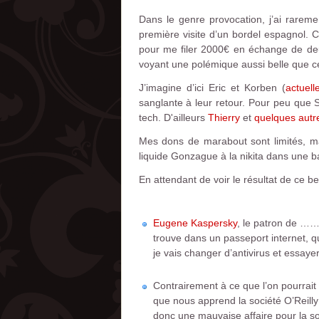
Dans le genre provocation, j’ai rareme
première visite d’un bordel espagnol. C
pour me filer 2000€ en échange de de
voyant une polémique aussi belle que ce
J’imagine d’ici Eric et Korben (
actuel
sanglante à leur retour. Pour peu que S
tech. D'ailleurs
Thierry
et
quelques autr
Mes dons de marabout sont limités, mais
liquide Gonzague à la nikita dans une ba
En attendant de voir le résultat de ce be
Eugene Kaspersky
, le patron de …… 
trouve dans un passeport internet, qu
je vais changer d’antivirus et essaye
Contrairement à ce que l’on pourrait
que nous apprend la société O’Reilly 
donc une mauvaise affaire pour la so