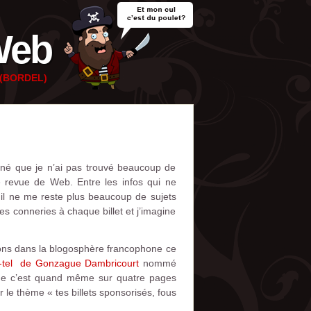
Web
e (BORDEL)
nné que je n’ai pas trouvé beaucoup de
 revue de Web. Entre les infos qui ne
 il ne me reste plus beaucoup de sujets
es conneries à chaque billet et j’imagine
tions dans la blogosphère francophone ce
me-tel de Gonzague Dambricourt
nommé
sque c’est quand même sur quatre pages
le thème « tes billets sponsorisés, fous