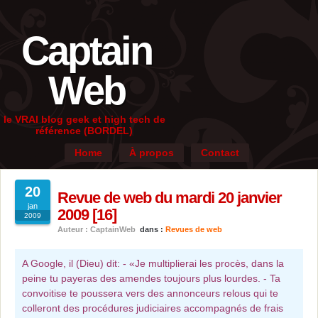
Captain
Web
le VRAI blog geek et high tech de
référence (BORDEL)
Home
À propos
Contact
20
Revue de web du mardi 20 janvier
jan
2009 [16]
2009
Auteur : CaptainWeb
dans :
Revues de web
A Google, il (Dieu) dit: - «Je multiplierai les procès, dans la
peine tu payeras des amendes toujours plus lourdes. - Ta
convoitise te poussera vers des annonceurs relous qui te
colleront des procédures judiciaires accompagnés de frais