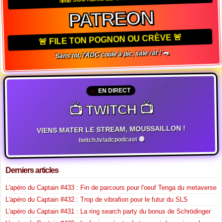
PATREON
🚨 FILE TON POGNON OU CRÈVE 🚨
Sans toi, l'ADC coule à pic, sale rat ! 🐀
EN DIRECT
📺 TWITCH 📺
VIENS MATER LE STREAM, MOUSSAILLON !
twitch.tv/adcpodcast 🟣
Derniers articles
L'apéro du Captain #433 : Fin de parcours pour l'oeuf Tenga du metaverse
L'apéro du Captain #432 : Trop de vibrafion pour le futur du SLS
L'apéro du Captain #431 : La ring search party du bonus de Schrödinger