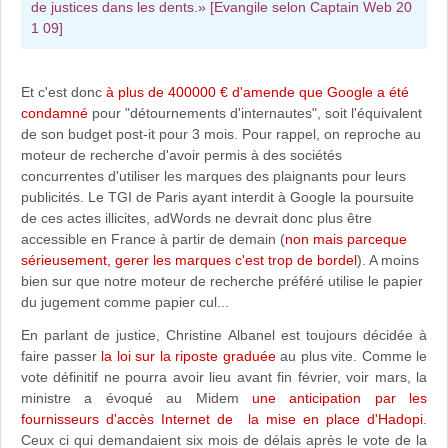
de justices dans les dents.» [Evangile selon Captain Web 20
1 09]
Et c'est donc
à plus de 400000 € d'amende que Google a été
condamné
pour "détournements d'internautes", soit l'équivalent
de son budget post-it pour 3 mois. Pour rappel, on reproche au
moteur de recherche d'avoir permis à des sociétés
concurrentes d'utiliser les marques des plaignants pour leurs
publicités. Le TGI de Paris ayant interdit à Google la poursuite
de ces actes illicites, adWords ne devrait donc plus être
accessible en France à partir de demain (
non mais parceque
sérieusement, gerer les marques c'est trop de bordel
). A moins
bien sur que notre moteur de recherche préféré utilise le papier
du jugement comme papier cul...
En parlant de justice, Christine Albanel est toujours décidée à
faire passer
la loi sur la riposte graduée
au plus vite. Comme le
vote définitif ne pourra avoir lieu avant fin février, voir mars, la
ministre a évoqué au Midem
une anticipation par les
fournisseurs d'accès Internet de la mise en place d'Hadopi
.
Ceux ci qui demandaient six mois de délais après le vote de la