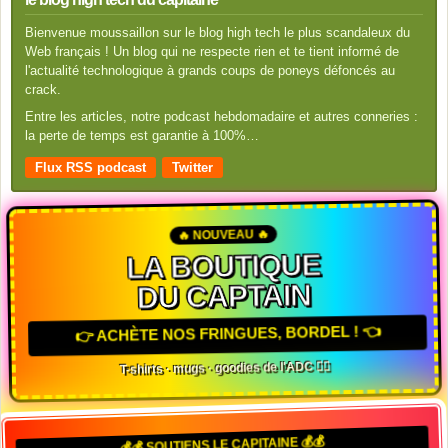
Bienvenue moussaillon sur le blog high tech le plus scandaleux du
Web français ! Un blog qui ne respecte rien et te tient informé de
l'actualité technologique à grands coups de poneys défoncés au
crack.
Entre les articles, notre podcast hebdomadaire et autres conneries :
la perte de temps est garantie à 100%…
Flux RSS podcast
Twitter
🔥 NOUVEAU 🔥
LA BOUTIQUE
DU CAPTAIN
👉 ACHÈTE NOS FRINGUES, BORDEL ! 👈
T-shirts · mugs · goodies de l'ADC 🏴‍☠️
💰💰 SOUTIENS LE CAPITAINE 💰💰