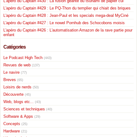
L'apéro du Captain #430 : La fusion géante du tsunami de papier cul
L'apéro du Captain #429 : Le PQ-Thon du templier qui chiait des briques
L'apéro du Captain #428 : Jean-Paul et les specials mega-deal MyCiné
L'apéro du Captain #427 : Le nowel Pornhub des Schocobons moisis
L'apéro du Captain #426 : L'automatisation Amazon de la rave partie pour
enfant
Catégories
Le Podcast High Tech
(443)
Revues de web
(137)
Le navire
(77)
Breves
(65)
Loisirs de nerds
(50)
Découverte
(45)
Web, blogs etc...
(43)
Sciences et techniques
(40)
Software & Apps
(29)
Concepts
(25)
Hardware
(21)