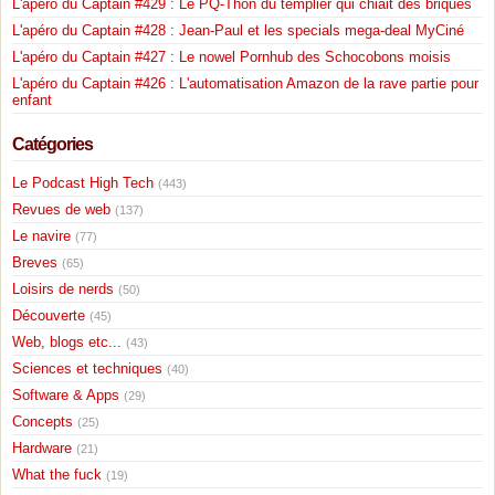
L'apéro du Captain #429 : Le PQ-Thon du templier qui chiait des briques
L'apéro du Captain #428 : Jean-Paul et les specials mega-deal MyCiné
L'apéro du Captain #427 : Le nowel Pornhub des Schocobons moisis
L'apéro du Captain #426 : L'automatisation Amazon de la rave partie pour
enfant
Catégories
Le Podcast High Tech
(443)
Revues de web
(137)
Le navire
(77)
Breves
(65)
Loisirs de nerds
(50)
Découverte
(45)
Web, blogs etc...
(43)
Sciences et techniques
(40)
Software & Apps
(29)
Concepts
(25)
Hardware
(21)
What the fuck
(19)