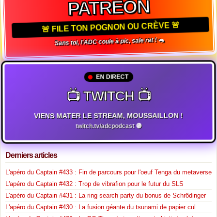
PATREON
🚨 FILE TON POGNON OU CRÈVE 🚨
Sans toi, l'ADC coule à pic, sale rat ! 🐀
EN DIRECT
📺 TWITCH 📺
VIENS MATER LE STREAM, MOUSSAILLON !
twitch.tv/adcpodcast 🟣
Derniers articles
L'apéro du Captain #433 : Fin de parcours pour l'oeuf Tenga du metaverse
L'apéro du Captain #432 : Trop de vibrafion pour le futur du SLS
L'apéro du Captain #431 : La ring search party du bonus de Schrödinger
L'apéro du Captain #430 : La fusion géante du tsunami de papier cul