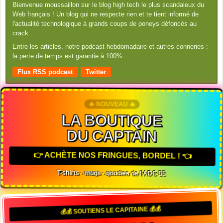
Bienvenue moussaillon sur le blog high tech le plus scandaleux du
Web français ! Un blog qui ne respecte rien et te tient informé de
l'actualité technologique à grands coups de poneys défoncés au
crack.
Entre les articles, notre podcast hebdomadaire et autres conneries :
la perte de temps est garantie à 100%…
Flux RSS podcast
Twitter
🔥 NOUVEAU 🔥
LA BOUTIQUE
DU CAPTAIN
👉 ACHÈTE NOS FRINGUES, BORDEL ! 👈
T-shirts · mugs · goodies de l'ADC 🏴‍☠️
💰💰 SOUTIENS LE CAPITAINE 💰💰