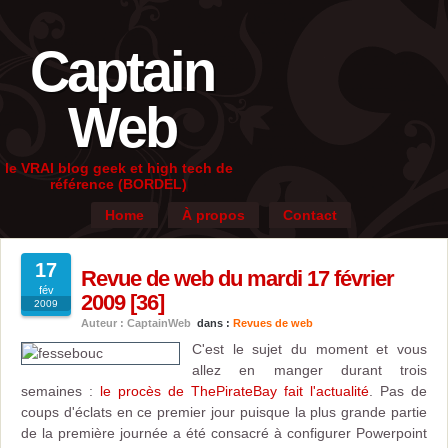
Captain
Web
le VRAI blog geek et high tech de
référence (BORDEL)
Home
À propos
Contact
17
Revue de web du mardi 17 février
fév
2009 [36]
2009
Auteur : CaptainWeb
dans :
Revues de web
C'est le sujet du moment et vous
allez en manger durant trois
semaines :
le procès de ThePirateBay fait l'actualité
. Pas de
coups d'éclats en ce premier jour puisque la plus grande partie
de la première journée a été consacré à configurer Powerpoint