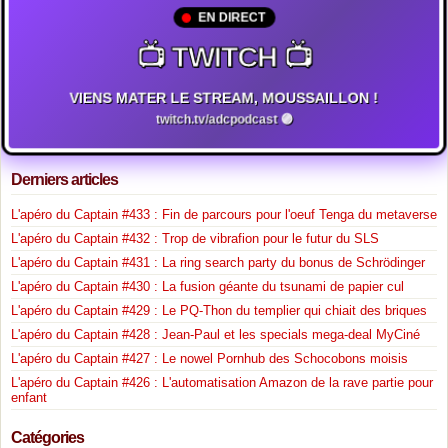
EN DIRECT
📺 TWITCH 📺
VIENS MATER LE STREAM, MOUSSAILLON !
twitch.tv/adcpodcast 🟣
Derniers articles
L'apéro du Captain #433 : Fin de parcours pour l'oeuf Tenga du metaverse
L'apéro du Captain #432 : Trop de vibrafion pour le futur du SLS
L'apéro du Captain #431 : La ring search party du bonus de Schrödinger
L'apéro du Captain #430 : La fusion géante du tsunami de papier cul
L'apéro du Captain #429 : Le PQ-Thon du templier qui chiait des briques
L'apéro du Captain #428 : Jean-Paul et les specials mega-deal MyCiné
L'apéro du Captain #427 : Le nowel Pornhub des Schocobons moisis
L'apéro du Captain #426 : L'automatisation Amazon de la rave partie pour
enfant
Catégories