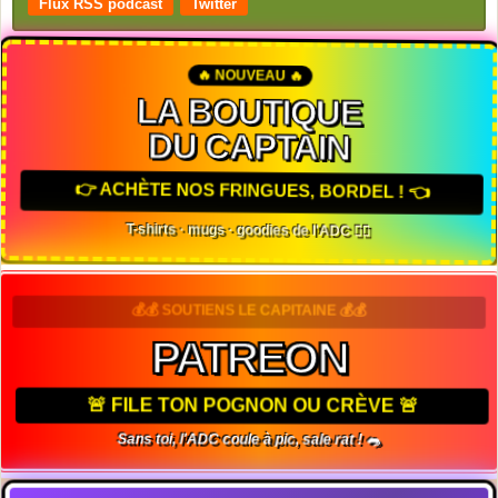
Flux RSS podcast
Twitter
🔥 NOUVEAU 🔥
LA BOUTIQUE
DU CAPTAIN
👉 ACHÈTE NOS FRINGUES, BORDEL ! 👈
T-shirts · mugs · goodies de l'ADC 🏴‍☠️
💰💰 SOUTIENS LE CAPITAINE 💰💰
PATREON
🚨 FILE TON POGNON OU CRÈVE 🚨
Sans toi, l'ADC coule à pic, sale rat ! 🐀