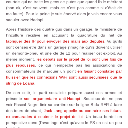
courtois qui ne traite les gens de putes que quand ils le méritent
(bon ok, c'est souvent, mais ce n’est pas comme si c’était de
ma faute). Pour la peine je suis énervé alors je vais encore vous
saouler avec Hadopi.
Après l'histoire des quatre gus dans un garage, le ministère de
l'inculture récidive en accusant la quadrature du net de
fabriquer des IP pour envoyer des mails aux députés
. Vu qu'ils
sont censés être dans un garage j'imagine qu'ils doivent utiliser
un démonte-pneu et une clé de 12 pour réaliser cet exploit. Au
même moment,
les débats sur le projet de loi sont une fois de
plus repoussés
, ce qui n'empêche pas les associations de
consommateurs de marquer un point
en faisant constater par
huissier que les connexions WiFi sont aussi sécurisées que le
string de Loana
.
De son coté, le parti socialiste prépare aussi ses armes et
présente
son argumentaire anti-Hadopi
. Soucieux de ne pas
voir Pascal Negre finir sa carrière sur la ligne B du RER à faire
des tours de chant,
Jack Lang appelle au contraire ses futurs-
ex-camarades à soutenir le projet de loi
. Un beau bordel en
perspective donc (l’avantage c’est qu’avec le PS on est un peu