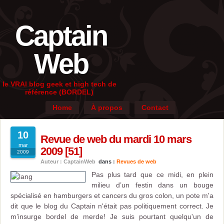
Captain
Web
le VRAI blog geek et high tech de
référence (BORDEL)
Home
À propos
Contact
10
Revue de web du mardi 10 mars
mar
2009 [51]
2009
Auteur : CaptainWeb
dans :
Revues de web
Pas plus tard que ce midi, en plein
milieu d’un festin dans un bouge
spécialisé en hamburgers et cancers du gros colon, un pote m'a
dit que le blog du Captain n'était pas politiquement correct. Je
m’insurge bordel de merde! Je suis pourtant quelqu'un de