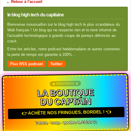
← Retour à l'accueil
le blog high tech du capitaine
Bienvenue moussaillon sur le blog high tech le plus scandaleux du
Web français ! Un blog qui ne respecte rien et te tient informé de
l'actualité technologique à grands coups de poneys défoncés au
crack.
Entre les articles, notre podcast hebdomadaire et autres conneries :
la perte de temps est garantie à 100%…
Flux RSS podcast
Twitter
🔥 NOUVEAU 🔥
LA BOUTIQUE
DU CAPTAIN
👉 ACHÈTE NOS FRINGUES, BORDEL ! 👈
T-shirts · mugs · goodies de l'ADC 🏴‍☠️