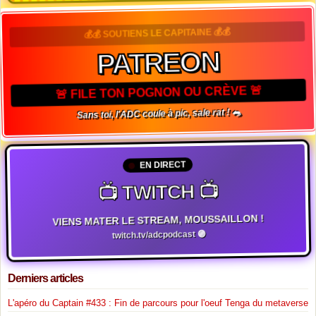
💰💰 SOUTIENS LE CAPITAINE 💰💰
PATREON
🚨 FILE TON POGNON OU CRÈVE 🚨
Sans toi, l'ADC coule à pic, sale rat ! 🐀
EN DIRECT
📺 TWITCH 📺
VIENS MATER LE STREAM, MOUSSAILLON !
twitch.tv/adcpodcast 🟣
Derniers articles
L'apéro du Captain #433 : Fin de parcours pour l'oeuf Tenga du metaverse