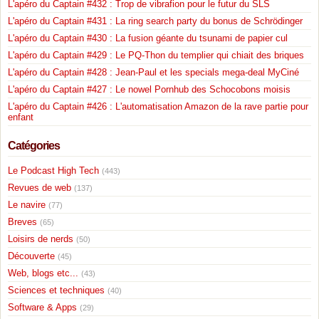
L'apéro du Captain #432 : Trop de vibrafion pour le futur du SLS
L'apéro du Captain #431 : La ring search party du bonus de Schrödinger
L'apéro du Captain #430 : La fusion géante du tsunami de papier cul
L'apéro du Captain #429 : Le PQ-Thon du templier qui chiait des briques
L'apéro du Captain #428 : Jean-Paul et les specials mega-deal MyCiné
L'apéro du Captain #427 : Le nowel Pornhub des Schocobons moisis
L'apéro du Captain #426 : L'automatisation Amazon de la rave partie pour
enfant
Catégories
Le Podcast High Tech
(443)
Revues de web
(137)
Le navire
(77)
Breves
(65)
Loisirs de nerds
(50)
Découverte
(45)
Web, blogs etc...
(43)
Sciences et techniques
(40)
Software & Apps
(29)