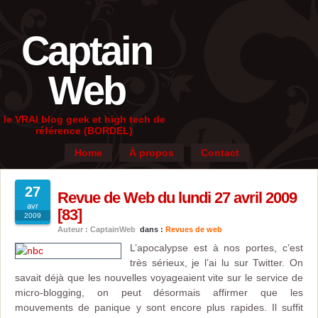
Captain
Web
le VRAI blog geek et high tech de
référence (BORDEL)
Home
À propos
Contact
27
Revue de Web du lundi 27 avril 2009
avr
[83]
2009
Auteur : CaptainWeb
dans :
Revues de web
L’apocalypse est à nos portes, c’est
très sérieux, je l’ai lu sur Twitter. On
savait déjà que les nouvelles voyageaient vite sur le service de
micro-blogging, on peut désormais affirmer que les
mouvements de panique y sont encore plus rapides. Il suffit