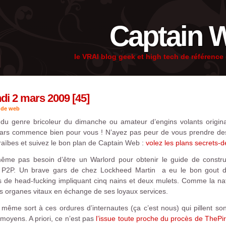
Captain 
le VRAI blog geek et high tech de référenc
di 2 mars 2009 [45]
 de web
du genre bricoleur du dimanche ou amateur d’engins volants origin
rs commence bien pour vous ! N’ayez pas peur de vous prendre des 
araïbes et suivez le bon plan de Captain Web :
volez les plans secrets-
me pas besoin d’être un Warlord pour obtenir le guide de constructi
nt P2P. Un brave gars de chez Lockheed Martin a eu le bon gout de
de head-fucking impliquant cinq nains et deux mulets. Comme la nature
is organes vitaux en échange de ses loyaux services.
e même sort à ces ordures d’internautes (ça c’est nous) qui pillent so
moyens. A priori, ce n’est pas
l’issue toute proche du procès de ThePi