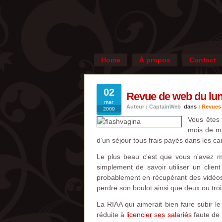
Home
À propos
Contact
02
Revue de web du lun
mar
Auteur : CaptainWeb
dans :
Revues
2009
Vous êtes 
mois de ma
d’un séjour tous frais payés dans les c
Le plus beau c'est que vous n'avez mê
simplement de savoir utiliser un clie
probablement en récupérant des vidéos 
perdre son boulot ainsi que deux ou tro
La RIAA qui aimerait bien faire subir l
réduite à
licencier ses salariés
faute de 