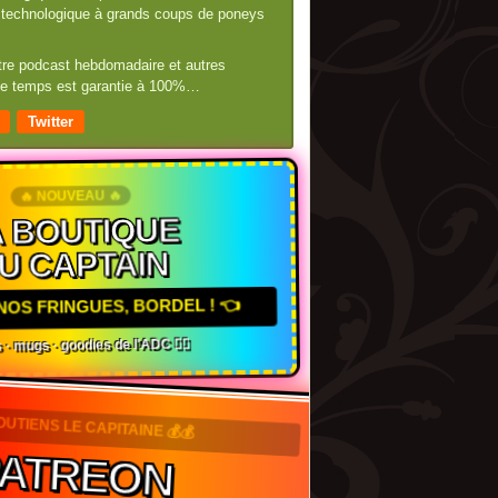
té technologique à grands coups de poneys
otre podcast hebdomadaire et autres
 de temps est garantie à 100%…
Twitter
🔥 NOUVEAU 🔥
 BOUTIQUE
U CAPTAIN
NOS FRINGUES, BORDEL ! 👈
 · mugs · goodies de l'ADC 🏴‍☠️
SOUTIENS LE CAPITAINE 💰💰
ATREON