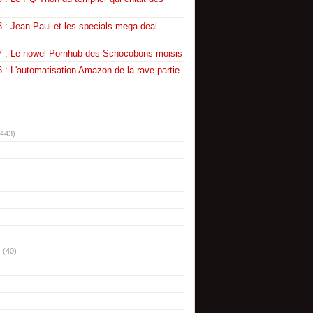
 : Jean-Paul et les specials mega-deal
7 : Le nowel Pornhub des Schocobons moisis
 : L'automatisation Amazon de la rave partie
(443)
(40)