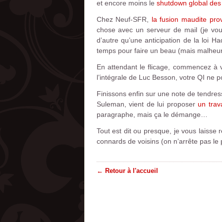
et encore moins le
shutdown global des 
Chez Neuf-SFR,
la fusion maudite pr
chose avec un serveur de mail (je vous
d’autre qu’une anticipation de la loi Had
temps pour faire un beau (mais malheu
En attendant le flicage, commencez à v
l’intégrale de Luc Besson, votre QI ne 
Finissons enfin sur une note de tendres
Suleman, vient de lui proposer
un trava
paragraphe, mais ça le démange…
Tout est dit ou presque, je vous laisse 
connards de voisins (on n’arrête pas le 
← Retour à l'accueil