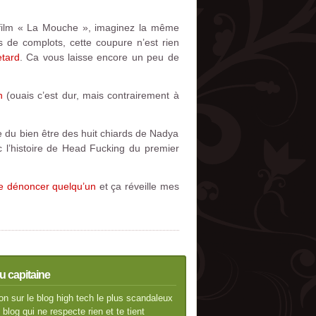
 film « La Mouche », imaginez la même
s de complots, cette coupure n’est rien
tard
. Ca vous laisse encore un peu de
n
(ouais c’est dur, mais contrairement à
e du bien être des huit chiards de Nadya
c l’histoire de Head Fucking du premier
de dénoncer quelqu’un
et ça réveille mes
u capitaine
n sur le blog high tech le plus scandaleux
blog qui ne respecte rien et te tient