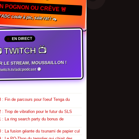
TON POGNON OU CRÈVE 🚨
l'ADC coule à pic, sale rat ! 🐀
EN DIRECT
 TWITCH 📺
R LE STREAM, MOUSSAILLON !
witch.tv/adcpodcast 🟣
 : Fin de parcours pour l'oeuf Tenga du
 : Trop de vibrafion pour le futur du SLS
 : La ring search party du bonus de
 : La fusion géante du tsunami de papier cul
 : Le PQ-Thon du templier qui chiait des