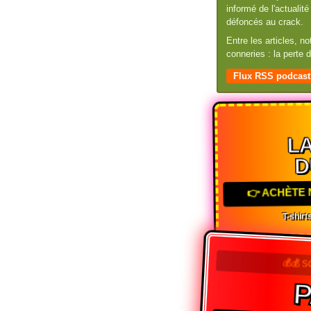
informé de l'actuali
défoncés au crack.
Entre les articles, n
conneries : la perte
Flux RSS podcast
LA
D
👉 ACHÈTE 
T-shirts
💰💰 
P