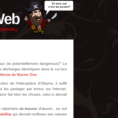
Web
e (BORDEL)
aux (et potentiellement dangereux)? Le
décharges électriques dans le cul lors
défense de Marine One
.
on de l’hélicoptère d’Obama, il suffit
 les partager par erreur sur Internet,
 fait bien les choses, celui-ci devrait
n répertoire
de bouses
d’œuvre , en est
rateBay
qui devrait renflouer ses caisses