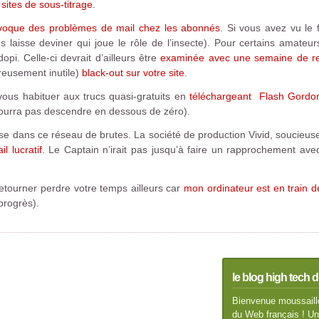
sites de sous-titrage
.
ovoque des problèmes de mail chez les abonnés
. Si vous avez vu le
 laisse deviner qui joue le rôle de l’insecte). Pour certains amateur
opi. Celle-ci devrait d’ailleurs être
examinée avec une semaine de re
reusement inutile)
black-out sur votre site
.
ous habituer aux trucs quasi-gratuits en
téléchargeant Flash Gordo
pourra pas descendre en dessous de zéro).
se dans ce réseau de brutes. La société de production Vivid, soucieus
il lucratif
. Le Captain n’irait pas jusqu’à faire un rapprochement ave
retourner perdre votre temps ailleurs car
mon ordinateur est en train 
progrès).
le blog high tech d
Bienvenue moussaillo
du Web français ! Un 