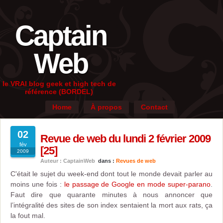
Captain
Web
le VRAI blog geek et high tech de
référence (BORDEL)
Home
À propos
Contact
02
Revue de web du lundi 2 février 2009
fév
[25]
2009
Auteur : CaptainWeb
dans :
Revues de web
C'était le sujet du week-end dont tout le monde devait parler au
moins une fois :
le passage de Google en mode super-parano
.
Faut dire que quarante minutes à nous annoncer que
l’intégralité des sites de son index sentaient la mort aux rats, ça
la fout mal.