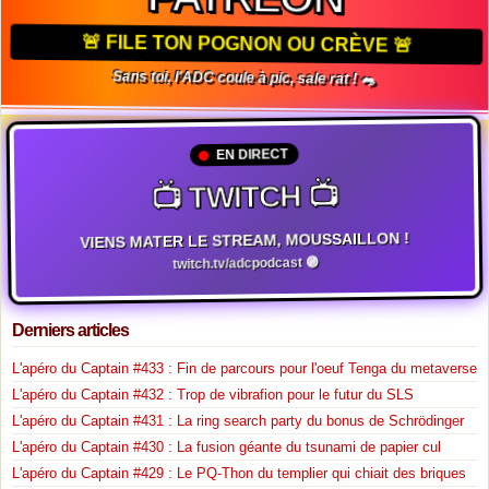
🚨 FILE TON POGNON OU CRÈVE 🚨
Sans toi, l'ADC coule à pic, sale rat ! 🐀
EN DIRECT
📺 TWITCH 📺
VIENS MATER LE STREAM, MOUSSAILLON !
twitch.tv/adcpodcast 🟣
Derniers articles
L'apéro du Captain #433 : Fin de parcours pour l'oeuf Tenga du metaverse
L'apéro du Captain #432 : Trop de vibrafion pour le futur du SLS
L'apéro du Captain #431 : La ring search party du bonus de Schrödinger
L'apéro du Captain #430 : La fusion géante du tsunami de papier cul
L'apéro du Captain #429 : Le PQ-Thon du templier qui chiait des briques