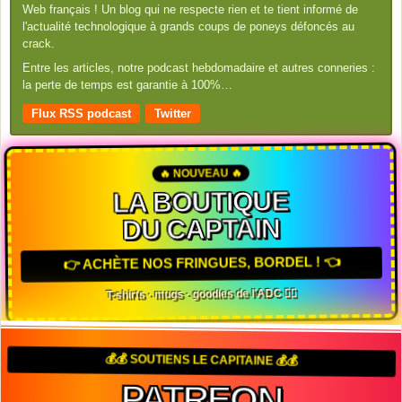
Web français ! Un blog qui ne respecte rien et te tient informé de
l'actualité technologique à grands coups de poneys défoncés au
crack.
Entre les articles, notre podcast hebdomadaire et autres conneries :
la perte de temps est garantie à 100%…
Flux RSS podcast
Twitter
🔥 NOUVEAU 🔥
LA BOUTIQUE
DU CAPTAIN
👉 ACHÈTE NOS FRINGUES, BORDEL ! 👈
T-shirts · mugs · goodies de l'ADC 🏴‍☠️
💰💰 SOUTIENS LE CAPITAINE 💰💰
PATREON