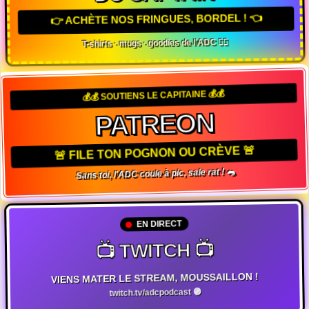
👉 ACHÈTE NOS FRINGUES, BORDEL ! 👈
T-shirts · mugs · goodies de l'ADC 🏴‍☠️
💰💰 SOUTIENS LE CAPITAINE 💰💰
PATREON
🚨 FILE TON POGNON OU CRÈVE 🚨
Sans toi, l'ADC coule à pic, sale rat ! 🐀
EN DIRECT
📺 TWITCH 📺
VIENS MATER LE STREAM, MOUSSAILLON !
twitch.tv/adcpodcast 🟣