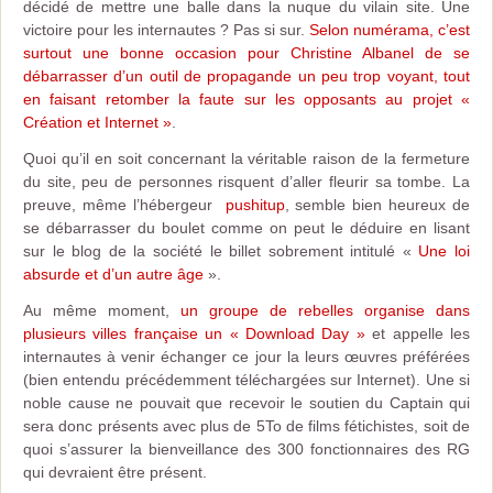
décidé de mettre une balle dans la nuque du vilain site. Une
victoire pour les internautes ? Pas si sur.
Selon numérama, c’est
surtout une bonne occasion pour Christine Albanel de se
débarrasser d’un outil de propagande un peu trop voyant, tout
en faisant retomber la faute sur les opposants au projet «
Création et Internet »
.
Quoi qu’il en soit concernant la véritable raison de la fermeture
du site, peu de personnes risquent d’aller fleurir sa tombe. La
preuve, même l’hébergeur
pushitup
, semble bien heureux de
se débarrasser du boulet comme on peut le déduire en lisant
sur le blog de la société le billet sobrement intitulé «
Une loi
absurde et d’un autre âge
».
Au même moment,
un groupe de rebelles organise dans
plusieurs villes française un « Download Day »
et appelle les
internautes à venir échanger ce jour la leurs œuvres préférées
(bien entendu précédemment téléchargées sur Internet). Une si
noble cause ne pouvait que recevoir le soutien du Captain qui
sera donc présents avec plus de 5To de films fétichistes, soit de
quoi s’assurer la bienveillance des 300 fonctionnaires des RG
qui devraient être présent.