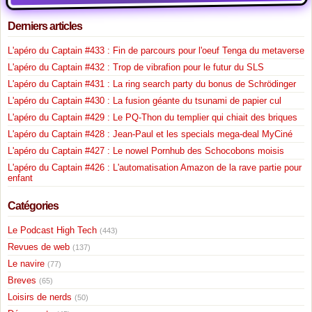
Derniers articles
L'apéro du Captain #433 : Fin de parcours pour l'oeuf Tenga du metaverse
L'apéro du Captain #432 : Trop de vibrafion pour le futur du SLS
L'apéro du Captain #431 : La ring search party du bonus de Schrödinger
L'apéro du Captain #430 : La fusion géante du tsunami de papier cul
L'apéro du Captain #429 : Le PQ-Thon du templier qui chiait des briques
L'apéro du Captain #428 : Jean-Paul et les specials mega-deal MyCiné
L'apéro du Captain #427 : Le nowel Pornhub des Schocobons moisis
L'apéro du Captain #426 : L'automatisation Amazon de la rave partie pour
enfant
Catégories
Le Podcast High Tech
(443)
Revues de web
(137)
Le navire
(77)
Breves
(65)
Loisirs de nerds
(50)