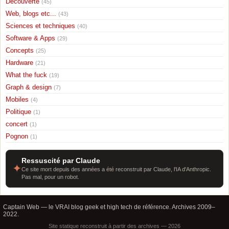
Découverte
(45)
Web, blogs etc...
(43)
Sciences et techniques
(40)
Software & Apps
(29)
Concepts
(25)
Hardware
(21)
What the fuck
(19)
Graph & design
(7)
Mobiles
(4)
Politique
(1)
concert
(1)
Pognon
(1)
Ressuscité par Claude
✦
Ce site mort depuis des années a été reconstruit par Claude, l'IA d'Anthropic.
Pas mal, pour un robot.
Captain Web — le VRAI blog geek et high tech de référence. Archives 2009–
2022.
Site statique reconstruit à partir des archives — 2026