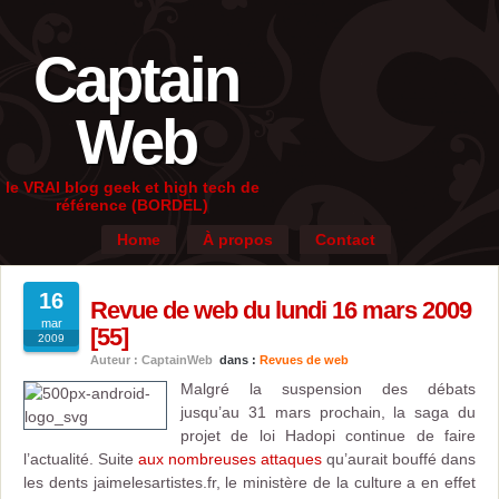
Captain
Web
le VRAI blog geek et high tech de
référence (BORDEL)
Home
À propos
Contact
16
Revue de web du lundi 16 mars 2009
mar
[55]
2009
Auteur : CaptainWeb
dans :
Revues de web
Malgré la suspension des débats
jusqu’au 31 mars prochain, la saga du
projet de loi Hadopi continue de faire
l’actualité. Suite
aux nombreuses attaques
qu’aurait bouffé dans
les dents jaimelesartistes.fr, le ministère de la culture a en effet