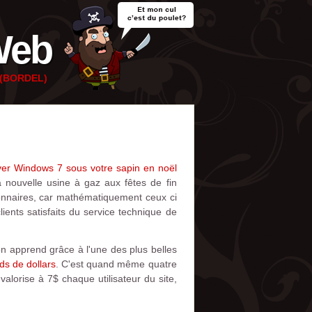
Web
e (BORDEL)
ver Windows 7 sous votre sapin en noël
a nouvelle usine à gaz aux fêtes de fin
onnaires, car mathématiquement ceux ci
ents satisfaits du service technique de
on apprend grâce à l'une des plus belles
rds de dollars
. C'est quand même quatre
alorise à 7$ chaque utilisateur du site,