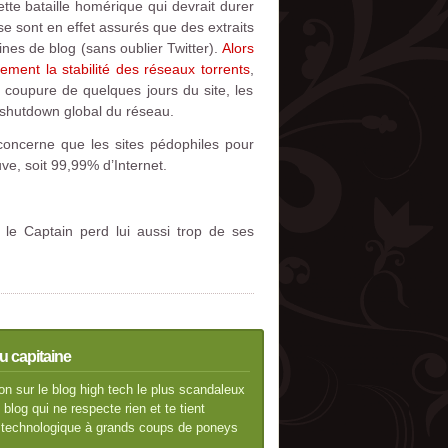
ette bataille homérique qui devrait durer
e sont en effet assurés que des extraits
aines de blog (sans oublier Twitter).
Alors
ement la stabilité des réseaux torrents
,
ne coupure de quelques jours du site, les
 shutdown global du réseau.
concerne que les sites pédophiles pour
ve, soit 99,99% d’Internet.
le Captain perd lui aussi trop de ses
u capitaine
n sur le blog high tech le plus scandaleux
blog qui ne respecte rien et te tient
té technologique à grands coups de poneys