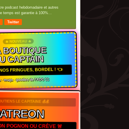
otre podcast hebdomadaire et autres
 de temps est garantie à 100%…
Twitter
🔥 NOUVEAU 🔥
 BOUTIQUE
U CAPTAIN
NOS FRINGUES, BORDEL ! 👈
 · mugs · goodies de l'ADC 🏴‍☠️
OUTIENS LE CAPITAINE 💰💰
ATREON
TON POGNON OU CRÈVE 🚨