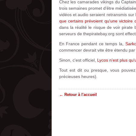
Chez les camarades vikings du Captain,
trois semaines promet d'être médiatisée
vidéos et audio seraient retransmis sur le
que certains prévoient qu'une victoire 
dans la réalité le risque de voir pirate
serveurs de thepiratebay.org sont effec
En France pendant ce temps la,
Sarko
commencer devrait vite être étendu par d
Sinon, c'est officiel,
Lycos n'est plus qu'
Tout est dit ou presque, vous pouvez
précieuses heures).
← Retour à l'accueil