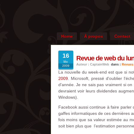
Home
À propos
Contact
16
Revue de web du lund
fév
Auteur : CaptainWeb
dans :
Revues
2009
La nouvelle du week-end est que si not
2009
. Microsoft, pressé d'oublier l'éc
d'année. Je ne sais pas vraiment si o
devraient voir leurs dividendes augmen
Windows).
Facebook aussi continue à faire parler de
gaffes informatiques de ces dernières 
fois moins que sa valeur estimée au mom
soit bien plus que l’estimation personne