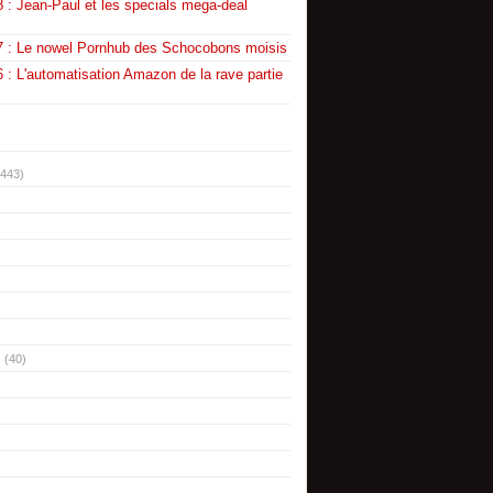
 : Jean-Paul et les specials mega-deal
7 : Le nowel Pornhub des Schocobons moisis
 : L'automatisation Amazon de la rave partie
(443)
(40)