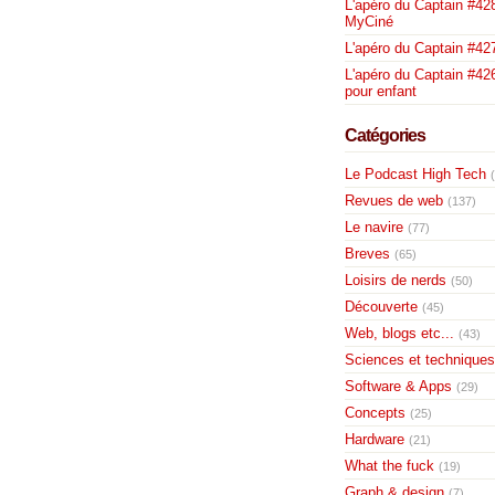
L'apéro du Captain #428
MyCiné
L'apéro du Captain #42
L'apéro du Captain #426
pour enfant
Catégories
Le Podcast High Tech
Revues de web
(137)
Le navire
(77)
Breves
(65)
Loisirs de nerds
(50)
Découverte
(45)
Web, blogs etc...
(43)
Sciences et techniques
Software & Apps
(29)
Concepts
(25)
Hardware
(21)
What the fuck
(19)
Graph & design
(7)