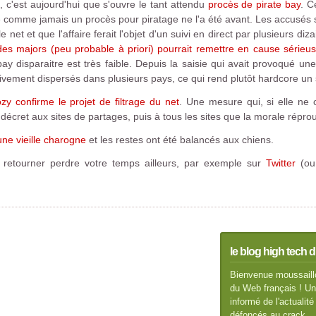
 c'est aujourd'hui que s'ouvre le tant attendu
procès de pirate bay
. C
 comme jamais un procès pour piratage ne l'a été avant. Les accusés s
 net et que l'affaire ferait l'objet d'un suivi en direct par plusieurs diz
des majors (peu probable à priori) pourrait remettre en cause sérieus
 bay disparaitre est très faible. Depuis la saisie qui avait provoqué u
tivement dispersés dans plusieurs pays, ce qui rend plutôt hardcore un
zy confirme le projet de filtrage du net
. Une mesure qui, si elle ne 
écret aux sites de partages, puis à tous les sites que la morale réprou
une vieille charogne
et les restes ont été balancés aux chiens.
 retourner perdre votre temps ailleurs, par exemple sur
Twitter
(ou 
le blog high tech d
Bienvenue moussaillo
du Web français ! Un 
informé de l'actuali
défoncés au crack.