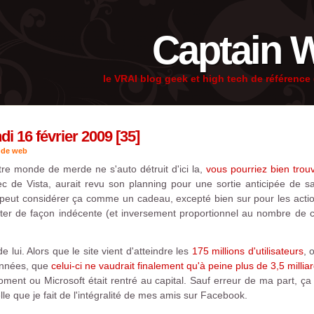
Captain 
le VRAI blog geek et high tech de référenc
i 16 février 2009 [35]
 de web
re monde de merde ne s'auto détruit d'ici la,
vous pourriez bien trou
hec de Vista, aurait revu son planning pour une sortie anticipée de s
n peut considérer ça comme un cadeau, excepté bien sur pour les acti
ter de façon indécente (et inversement proportionnel au nombre de cli
 lui. Alors que le site vient d'atteindre les
175 millions d'utilisateurs
, 
années, que
celui-ci ne vaudrait finalement qu'à peine plus de 3,5 millia
ent ou Microsoft était rentré au capital. Sauf erreur de ma part, ça v
lle que je fait de l'intégralité de mes amis sur Facebook.