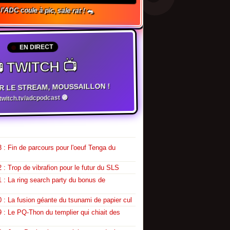
l'ADC coule à pic, sale rat ! 🐀
EN DIRECT
 TWITCH 📺
R LE STREAM, MOUSSAILLON !
witch.tv/adcpodcast 🟣
 : Fin de parcours pour l'oeuf Tenga du
 : Trop de vibrafion pour le futur du SLS
 : La ring search party du bonus de
 : La fusion géante du tsunami de papier cul
 : Le PQ-Thon du templier qui chiait des