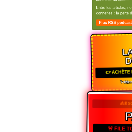
Entre les articles, n
conneries : la perte
Flux RSS podcast
LA
D
👉 ACHÈTE 
T-shirts
💰💰 S
P
🚨 FILE 