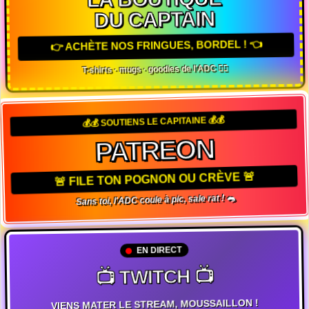
DU CAPTAIN
👉 ACHÈTE NOS FRINGUES, BORDEL ! 👈
T-shirts · mugs · goodies de l'ADC 🏴‍☠️
💰💰 SOUTIENS LE CAPITAINE 💰💰
PATREON
🚨 FILE TON POGNON OU CRÈVE 🚨
Sans toi, l'ADC coule à pic, sale rat ! 🐀
EN DIRECT
📺 TWITCH 📺
VIENS MATER LE STREAM, MOUSSAILLON !