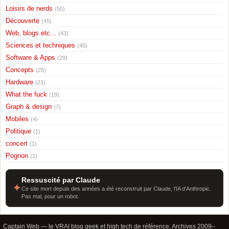
Loisirs de nerds
(50)
Découverte
(45)
Web, blogs etc...
(43)
Sciences et techniques
(40)
Software & Apps
(29)
Concepts
(25)
Hardware
(21)
What the fuck
(19)
Graph & design
(7)
Mobiles
(4)
Politique
(1)
concert
(1)
Pognon
(1)
Ressuscité par Claude
✦
Ce site mort depuis des années a été reconstruit par Claude, l'IA d'Anthropic.
Pas mal, pour un robot.
Captain Web — le VRAI blog geek et high tech de référence. Archives 2009–