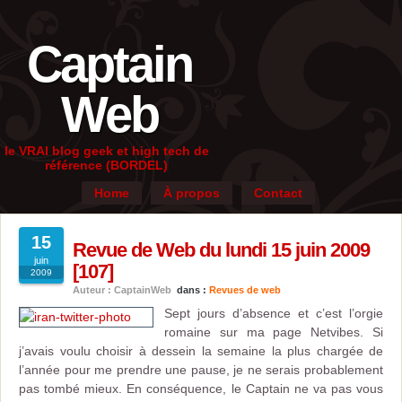
Captain
Web
le VRAI blog geek et high tech de
référence (BORDEL)
Home
À propos
Contact
15
Revue de Web du lundi 15 juin 2009
juin
[107]
2009
Auteur : CaptainWeb
dans :
Revues de web
Sept jours d’absence et c’est l’orgie
romaine sur ma page Netvibes. Si
j’avais voulu choisir à dessein la semaine la plus chargée de
l’année pour me prendre une pause, je ne serais probablement
pas tombé mieux. En conséquence, le Captain ne va pas vous