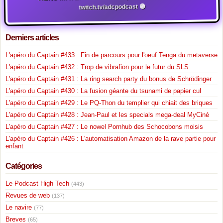
twitch.tv/adcpodcast 🟣
Derniers articles
L'apéro du Captain #433 : Fin de parcours pour l'oeuf Tenga du metaverse
L'apéro du Captain #432 : Trop de vibrafion pour le futur du SLS
L'apéro du Captain #431 : La ring search party du bonus de Schrödinger
L'apéro du Captain #430 : La fusion géante du tsunami de papier cul
L'apéro du Captain #429 : Le PQ-Thon du templier qui chiait des briques
L'apéro du Captain #428 : Jean-Paul et les specials mega-deal MyCiné
L'apéro du Captain #427 : Le nowel Pornhub des Schocobons moisis
L'apéro du Captain #426 : L'automatisation Amazon de la rave partie pour
enfant
Catégories
Le Podcast High Tech
(443)
Revues de web
(137)
Le navire
(77)
Breves
(65)