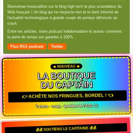
Bienvenue moussaillon sur le blog high tech le plus scandaleux du
Web français ! Un blog qui ne respecte rien et te tient informé de
l'actualité technologique à grands coups de poneys défoncés au
crack.
Entre les articles, notre podcast hebdomadaire et autres conneries :
la perte de temps est garantie à 100%…
Flux RSS podcast
Twitter
🔥 NOUVEAU 🔥
LA BOUTIQUE
DU CAPTAIN
👉 ACHÈTE NOS FRINGUES, BORDEL ! 👈
T-shirts · mugs · goodies de l'ADC 🏴‍☠️
💰💰 SOUTIENS LE CAPITAINE 💰💰