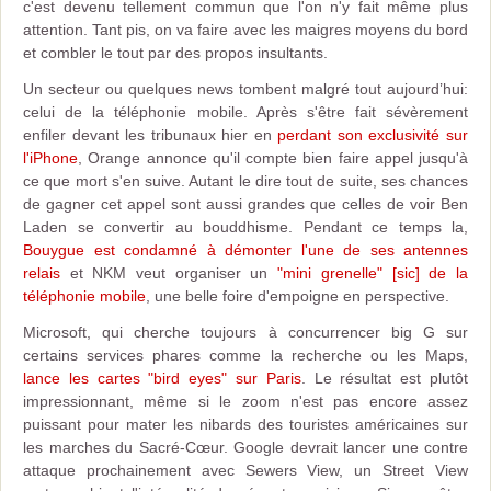
c'est devenu tellement commun que l'on n'y fait même plus
attention. Tant pis, on va faire avec les maigres moyens du bord
et combler le tout par des propos insultants.
Un secteur ou quelques news tombent malgré tout aujourd’hui:
celui de la téléphonie mobile. Après s'être fait sévèrement
enfiler devant les tribunaux hier en
perdant son exclusivité sur
l'iPhone
, Orange annonce qu'il compte bien faire appel jusqu'à
ce que mort s'en suive. Autant le dire tout de suite, ses chances
de gagner cet appel sont aussi grandes que celles de voir Ben
Laden se convertir au bouddhisme. Pendant ce temps la,
Bouygue est condamné à démonter l'une de ses antennes
relais
et NKM veut organiser un
"mini grenelle" [sic] de la
téléphonie mobile
, une belle foire d'empoigne en perspective.
Microsoft, qui cherche toujours à concurrencer big G sur
certains services phares comme la recherche ou les Maps,
lance les cartes "bird eyes" sur Paris
. Le résultat est plutôt
impressionnant, même si le zoom n'est pas encore assez
puissant pour mater les nibards des touristes américaines sur
les marches du Sacré-Cœur. Google devrait lancer une contre
attaque prochainement avec Sewers View, un Street View