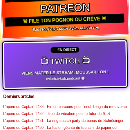
PATREON
🚨 FILE TON POGNON OU CRÈVE 🚨
Sans toi, l'ADC coule à pic, sale rat ! 🐀
EN DIRECT
📺 TWITCH 📺
VIENS MATER LE STREAM, MOUSSAILLON !
twitch.tv/adcpodcast 🟣
Derniers articles
L'apéro du Captain #433 : Fin de parcours pour l'oeuf Tenga du metaverse
L'apéro du Captain #432 : Trop de vibrafion pour le futur du SLS
L'apéro du Captain #431 : La ring search party du bonus de Schrödinger
L'apéro du Captain #430 : La fusion géante du tsunami de papier cul