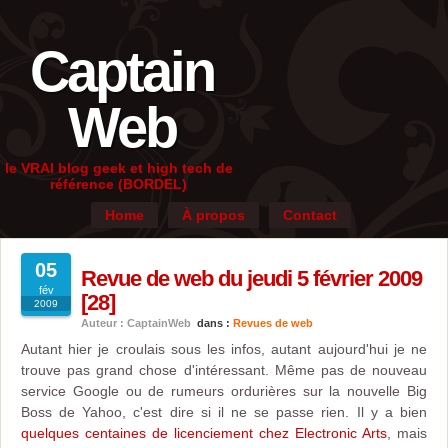
Captain
Web
le VRAI blog geek et high tech de
référence (BORDEL)
Home
À propos
Contact
05
Revue de web du jeudi 5 février 2009
fév
[28]
2009
Auteur : CaptainWeb
dans :
Revues de web
Autant hier je croulais sous les infos, autant aujourd'hui je ne
trouve pas grand chose d'intéressant. Même pas de nouveau
service Google ou de rumeurs ordurières sur la nouvelle Big
Boss de Yahoo, c'est dire si il ne se passe rien. Il y a bien
quelques centaines de licenciement chez Electronic Arts
, mais