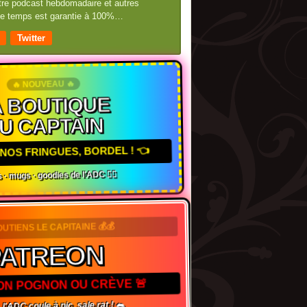
otre podcast hebdomadaire et autres
 de temps est garantie à 100%…
Twitter
🔥 NOUVEAU 🔥
 BOUTIQUE
U CAPTAIN
NOS FRINGUES, BORDEL ! 👈
 · mugs · goodies de l'ADC 🏴‍☠️
OUTIENS LE CAPITAINE 💰💰
PATREON
TON POGNON OU CRÈVE 🚨
 l'ADC coule à pic, sale rat ! 🐀