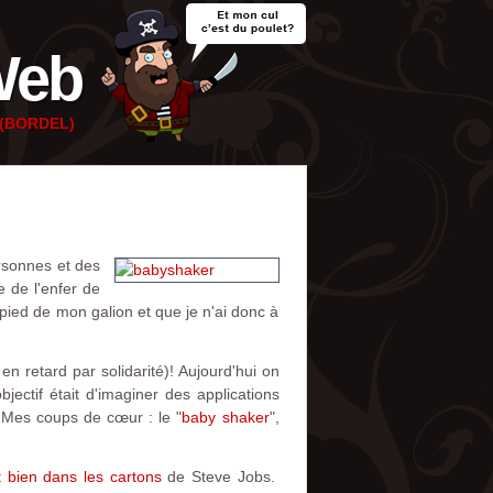
Web
e (BORDEL)
rsonnes et des
e de l'enfer de
pied de mon galion et que je n'ai donc à
n retard par solidarité)! Aujourd'hui on
bjectif était d'imaginer des applications
 Mes coups de cœur : le "
baby shaker
",
 bien dans les cartons
de Steve Jobs.