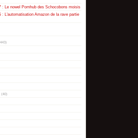
7 : Le nowel Pornhub des Schocobons moisis
 : L'automatisation Amazon de la rave partie
(443)
(40)