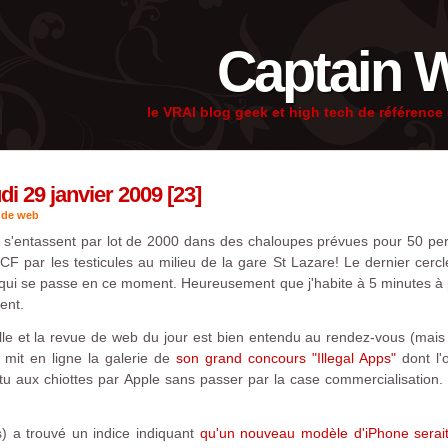
Captain 
le VRAI blog geek et high tech de référenc
i 29 janvier 2009 [23]
 de web
ns s'entassent par lot de 2000 dans des chaloupes prévues pour 50 pe
F par les testicules au milieu de la gare St Lazare! Le dernier cercl
e qui se passe en ce moment. Heureusement que j'habite à 5 minutes à 
ent.
lle et la revue de web du jour est bien entendu au rendez-vous (mais e
mit en ligne la galerie de
son grand concours "Illegal Apps"
dont l'o
u aux chiottes par Apple sans passer par la case commercialisation.
) a trouvé un indice indiquant
qu'un nouveau modèle d'iPhone serait