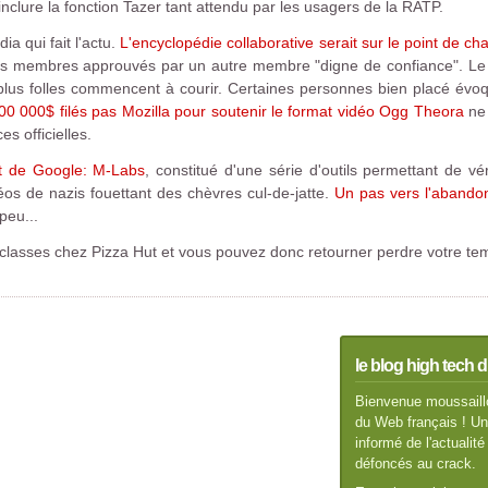
inclure la fonction Tazer tant attendu par les usagers de la RATP.
a qui fait l'actu.
L'encyclopédie collaborative serait sur le point de cha
 seuls membres approuvés par un autre membre "digne de confiance". Le
plus folles commencent à courir. Certaines personnes bien placé évoque
00 000$ filés pas Mozilla pour soutenir le format vidéo Ogg Theora
ne 
s officielles.
et de Google: M-Labs
, constitué d'une série d'outils permettant de vé
éos de nazis fouettant des chèvres cul-de-jatte.
Un pas vers l'abando
peu...
s classes chez Pizza Hut et vous pouvez donc retourner perdre votre tem
le blog high tech d
Bienvenue moussaillo
du Web français ! Un 
informé de l'actuali
défoncés au crack.