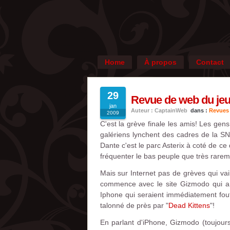
Home
À propos
Contact
29
Revue de web du jeud
jan
Auteur : CaptainWeb
dans :
Revues
2009
C'est la grève finale les amis! Les ge
galériens lynchent des cadres de la SNC
Dante c'est le parc Asterix à coté de c
fréquenter le bas peuple que très rarem
Mais sur Internet pas de grèves qui vai
commence avec le site Gizmodo qui a 
Iphone qui seraient immédiatement fout
talonné de près par "
Dead Kittens
"!
En parlant d'iPhone, Gizmodo (toujours