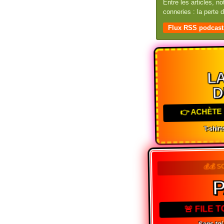
Entre les articles, n
conneries : la perte
Flux RSS podcast
LA
D
👉 ACHÈTE 
T-shirts
💰💰 S
🚨 FILE 
Sans toi,