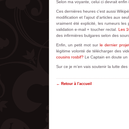
Selon ma voyante, celui ci devrait enfin 
Ces dernières heures c'est aussi Wikipédi
modification et l'ajout d'articles aux
vraiment été explicité, les rumeurs les 
validation e-mail + toucher rectal.
Les 1
des infirmières bulgares selon des source
Enfin, un petit mot sur
le dernier proj
légitime volonté de télécharger des vid
cousins rosbif?
Le Captain en doute un 
Sur ce je m’en vais soutenir la lutte de
← Retour à l'accueil