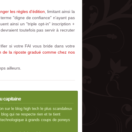
nger les règles d'édition
, limitant ainsi la
 terme "digne de confiance" n'ayant pas
nt ainsi un "triple opt-in" inscription +
devraient toutefois pas servir à recruter
rifier si votre FAI vous bride dans votre
n de la riposte gradué comme chez nos
ps ailleurs.
u capitaine
n sur le blog high tech le plus scandaleux
blog qui ne respecte rien et te tient
té technologique à grands coups de poneys