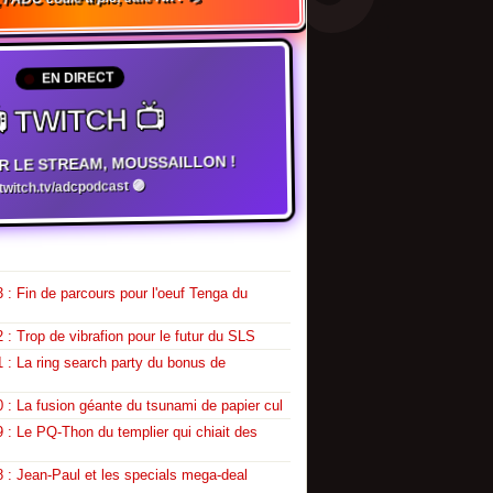
EN DIRECT
 TWITCH 📺
R LE STREAM, MOUSSAILLON !
witch.tv/adcpodcast 🟣
 : Fin de parcours pour l'oeuf Tenga du
 : Trop de vibrafion pour le futur du SLS
 : La ring search party du bonus de
 : La fusion géante du tsunami de papier cul
 : Le PQ-Thon du templier qui chiait des
 : Jean-Paul et les specials mega-deal