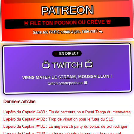
PATREON
🚨 FILE TON POGNON OU CRÈVE 🚨
Sans toi, l'ADC coule à pic, sale rat ! 🐀
EN DIRECT
📺 TWITCH 📺
VIENS MATER LE STREAM, MOUSSAILLON !
twitch.tv/adcpodcast 🟣
Derniers articles
L'apéro du Captain #433 : Fin de parcours pour l'oeuf Tenga du metaverse
L'apéro du Captain #432 : Trop de vibrafion pour le futur du SLS
L'apéro du Captain #431 : La ring search party du bonus de Schrödinger
L'apéro du Captain #430 : La fusion géante du tsunami de papier cul