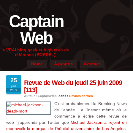
Captain
Web
le VRAI blog geek et high tech de
référence (BORDEL)
Home
À propos
Contact
25
Revue de Web du jeudi 25 juin 2009
juin
[113]
2009
Auteur : CaptainWeb
dans :
Revues de web
C’est probablement la Breaking News
de l’année : à l’instant même où je
commence à écrire cette revue de
web j’apprends par Twitter que
Michael Jackson a rejoint en
moonwalk la morgue de l’hôpital universitaire de Los Angeles
.