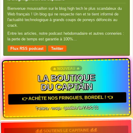
Bienvenue moussaillon sur le blog high tech le plus scandaleux du
Web français ! Un blog qui ne respecte rien et te tient informé de
l'actualité technologique à grands coups de poneys défoncés au
crack.
Entre les articles, notre podcast hebdomadaire et autres conneries :
la perte de temps est garantie à 100%…
Flux RSS podcast
Twitter
🔥 NOUVEAU 🔥
LA BOUTIQUE
DU CAPTAIN
👉 ACHÈTE NOS FRINGUES, BORDEL ! 👈
T-shirts · mugs · goodies de l'ADC 🏴‍☠️
💰💰 SOUTIENS LE CAPITAINE 💰💰