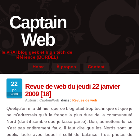
Captain
Web
le VRAI blog geek et high tech de
référence (BORDEL)
Home
À propos
Contact
22
Revue de web du jeudi 22 janvier
jan
2009 [18]
2009
Auteur : CaptainWeb
dans :
Revues de web
Quelqu'un m'a dit hier que ce blog était trop technique et que je
ne m'adressais qu'à la frange la plus dure de la communauté
Nerd (dont il semble que je fasse partie). Bon, admettons-le, ce
n'est pas entièrement faux. Il faut dire que les Nerds sont un
public facile avec lequel il suffit de balancer trois photos du