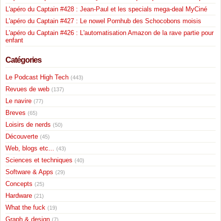
L'apéro du Captain #428 : Jean-Paul et les specials mega-deal MyCiné
L'apéro du Captain #427 : Le nowel Pornhub des Schocobons moisis
L'apéro du Captain #426 : L'automatisation Amazon de la rave partie pour
enfant
Catégories
Le Podcast High Tech
(443)
Revues de web
(137)
Le navire
(77)
Breves
(65)
Loisirs de nerds
(50)
Découverte
(45)
Web, blogs etc...
(43)
Sciences et techniques
(40)
Software & Apps
(29)
Concepts
(25)
Hardware
(21)
What the fuck
(19)
Graph & design
(7)