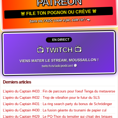
PATREON
🚨 FILE TON POGNON OU CRÈVE 🚨
Sans toi, l'ADC coule à pic, sale rat ! 🐀
EN DIRECT
📺 TWITCH 📺
VIENS MATER LE STREAM, MOUSSAILLON !
twitch.tv/adcpodcast 🟣
Derniers articles
L'apéro du Captain #433 : Fin de parcours pour l'oeuf Tenga du metaverse
L'apéro du Captain #432 : Trop de vibrafion pour le futur du SLS
L'apéro du Captain #431 : La ring search party du bonus de Schrödinger
L'apéro du Captain #430 : La fusion géante du tsunami de papier cul
L'apéro du Captain #429 : Le PQ-Thon du templier qui chiait des briques