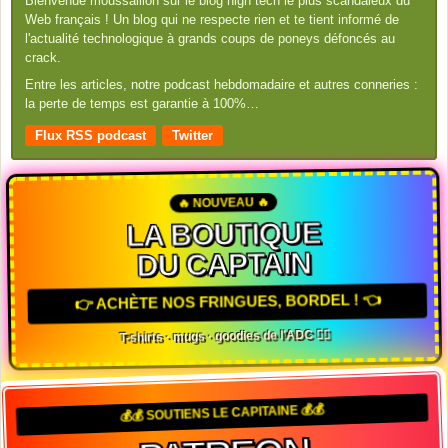
Bienvenue moussaillon sur le blog high tech le plus scandaleux du
Web français ! Un blog qui ne respecte rien et te tient informé de
l'actualité technologique à grands coups de poneys défoncés au
crack.
Entre les articles, notre podcast hebdomadaire et autres conneries :
la perte de temps est garantie à 100%…
Flux RSS podcast
Twitter
🔥 NOUVEAU 🔥
LA BOUTIQUE
DU CAPTAIN
👉 ACHÈTE NOS FRINGUES, BORDEL ! 👈
T-shirts · mugs · goodies de l'ADC 🏴‍☠️
💰💰 SOUTIENS LE CAPITAINE 💰💰