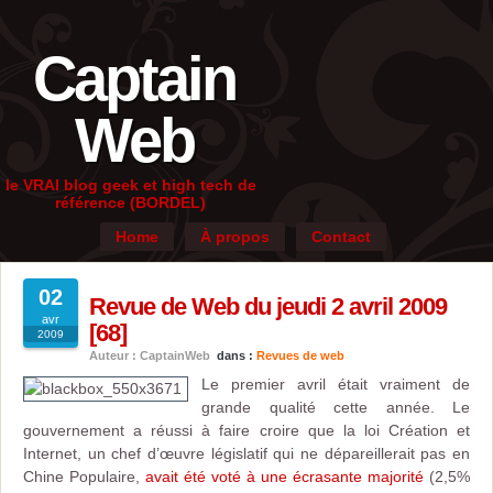
Captain
Web
le VRAI blog geek et high tech de
référence (BORDEL)
Home
À propos
Contact
02
Revue de Web du jeudi 2 avril 2009
avr
[68]
2009
Auteur : CaptainWeb
dans :
Revues de web
Le premier avril était vraiment de
grande qualité cette année. Le
gouvernement a réussi à faire croire que la loi Création et
Internet, un chef d’œuvre législatif qui ne dépareillerait pas en
Chine Populaire,
avait été voté à une écrasante majorité
(2,5%