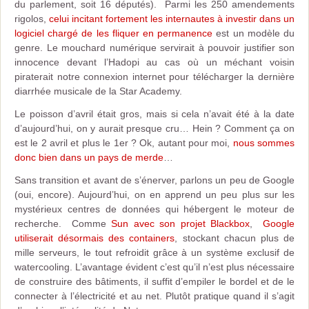
du parlement, soit 16 députés). Parmi les 250 amendements
rigolos,
celui incitant fortement les internautes à investir dans un
logiciel chargé de les fliquer en permanence
est un modèle du
genre. Le mouchard numérique servirait à pouvoir justifier son
innocence devant l’Hadopi au cas où un méchant voisin
piraterait notre connexion internet pour télécharger la dernière
diarrhée musicale de la Star Academy.
Le poisson d’avril était gros, mais si cela n’avait été à la date
d’aujourd’hui, on y aurait presque cru… Hein ? Comment ça on
est le 2 avril et plus le 1er ? Ok, autant pour moi,
nous sommes
donc bien dans un pays de merde
…
Sans transition et avant de s’énerver, parlons un peu de Google
(oui, encore). Aujourd’hui, on en apprend un peu plus sur les
mystérieux centres de données qui hébergent le moteur de
recherche. Comme
Sun avec son projet Blackbox
,
Google
utiliserait désormais des containers
, stockant chacun plus de
mille serveurs, le tout refroidit grâce à un système exclusif de
watercooling. L’avantage évident c’est qu’il n’est plus nécessaire
de construire des bâtiments, il suffit d’empiler le bordel et de le
connecter à l’électricité et au net. Plutôt pratique quand il s’agit