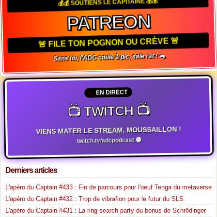
💰💰 SOUTIENS LE CAPITAINE 💰💰
PATREON
🚨 FILE TON POGNON OU CRÈVE 🚨
Sans toi, l'ADC coule à pic, sale rat ! 🐀
EN DIRECT
📺 TWITCH 📺
VIENS MATER LE STREAM, MOUSSAILLON !
twitch.tv/adcpodcast 🟣
Derniers articles
L'apéro du Captain #433 : Fin de parcours pour l'oeuf Tenga du metaverse
L'apéro du Captain #432 : Trop de vibrafion pour le futur du SLS
L'apéro du Captain #431 : La ring search party du bonus de Schrödinger