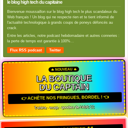
le blog high tech du capitaine
Bienvenue moussaillon sur le blog high tech le plus scandaleux du
Web français ! Un blog qui ne respecte rien et te tient informé de
l'actualité technologique à grands coups de poneys défoncés au
crack.
Entre les articles, notre podcast hebdomadaire et autres conneries :
la perte de temps est garantie à 100%…
Flux RSS podcast
Twitter
🔥 NOUVEAU 🔥
LA BOUTIQUE
DU CAPTAIN
👉 ACHÈTE NOS FRINGUES, BORDEL ! 👈
T-shirts · mugs · goodies de l'ADC 🏴‍☠️