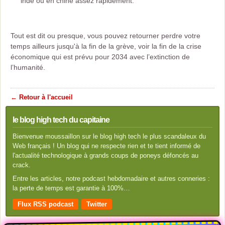
inde ou en chine assez rapidement.
Tout est dit ou presque, vous pouvez retourner perdre votre
temps ailleurs jusqu'à la fin de la grève, voir la fin de la crise
économique qui est prévu pour 2034 avec l’extinction de
l’humanité.
← Retour à l'accueil
le blog high tech du capitaine
Bienvenue moussaillon sur le blog high tech le plus scandaleux du
Web français ! Un blog qui ne respecte rien et te tient informé de
l'actualité technologique à grands coups de poneys défoncés au
crack.
Entre les articles, notre podcast hebdomadaire et autres conneries :
la perte de temps est garantie à 100%…
Flux RSS podcast
Twitter