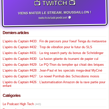
📺 TWITCH 📺
VIENS MATER LE STREAM, MOUSSAILLON !
twitch.tv/adcpodcast 🟣
Derniers articles
L'apéro du Captain #433 : Fin de parcours pour l'oeuf Tenga du metaverse
L'apéro du Captain #432 : Trop de vibrafion pour le futur du SLS
L'apéro du Captain #431 : La ring search party du bonus de Schrödinger
L'apéro du Captain #430 : La fusion géante du tsunami de papier cul
L'apéro du Captain #429 : Le PQ-Thon du templier qui chiait des briques
L'apéro du Captain #428 : Jean-Paul et les specials mega-deal MyCiné
L'apéro du Captain #427 : Le nowel Pornhub des Schocobons moisis
L'apéro du Captain #426 : L'automatisation Amazon de la rave partie pour
enfant
Catégories
Le Podcast High Tech
(443)