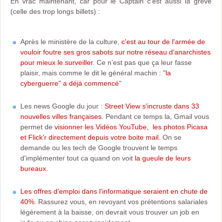
En vrac maintenant, car pour le Captain c’est aussi la grève
(celle des trop longs billets) :
Après le ministère de la culture,
c'est au tour de l'armée de
vouloir foutre ses gros sabots sur notre réseau d’anarchistes
pour mieux le surveiller
. Ce n’est pas que ça leur fasse
plaisir, mais comme le dit le général machin : "
la
cyberguerre" a déjà commencé
"
Les news Google du jour :
Street View s'incruste dans 33
nouvelles villes françaises
. Pendant ce temps la, Gmail vous
permet de
visionner les Vidéos YouTube, les photos Picasa
et Flick’r directement depuis votre boite mail
. On se
demande ou les tech de Google trouvent le temps
d'implémenter tout ca quand on voit
la gueule de leurs
bureaux
.
Les offres d'emploi dans l'informatique seraient en chute de
40%
. Rassurez vous, en revoyant vos prétentions salariales
légèrement à la baisse, on devrait vous trouver un job en