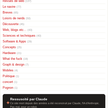
Revues de web
(137)
Le navire
(77)
Breves
(65)
Loisirs de nerds
(50)
Découverte
(45)
Web, blogs etc...
(43)
Sciences et techniques
(40)
Software & Apps
(29)
Concepts
(25)
Hardware
(21)
What the fuck
(19)
Graph & design
(7)
Mobiles
(4)
Politique
(1)
concert
(1)
Pognon
(1)
Ressuscité par Claude
✦
Ce site mort depuis des années a été reconstruit par Claude, l'IA d'Anthropic.
Pas mal, pour un robot.