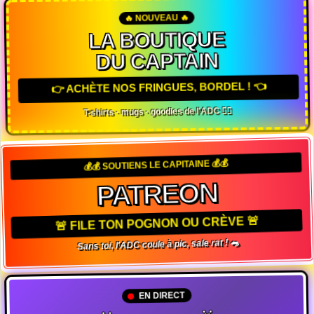
🔥 NOUVEAU 🔥
LA BOUTIQUE
DU CAPTAIN
👉 ACHÈTE NOS FRINGUES, BORDEL ! 👈
T-shirts · mugs · goodies de l'ADC 🏴‍☠️
💰💰 SOUTIENS LE CAPITAINE 💰💰
PATREON
🚨 FILE TON POGNON OU CRÈVE 🚨
Sans toi, l'ADC coule à pic, sale rat ! 🐀
EN DIRECT