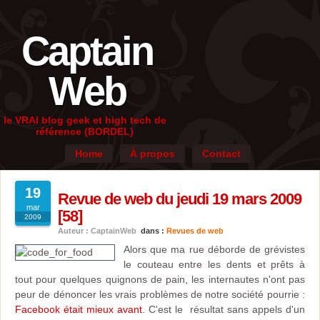
Captain
Web
le VRAI blog geek et high tech de
référence (BORDEL)
Home
À propos
Contact
19
Revue de web du jeudi 19 mars 2009
mar
[58]
2009
Auteur : CaptainWeb
dans :
Revues de web
Alors que ma rue déborde de grévistes
le couteau entre les dents et prêts à
tout pour quelques quignons de pain, les internautes n'ont pas
peur de dénoncer les vrais problèmes de notre société pourrie :
Facebook était mieux avant
. C'est le résultat sans appels d'un