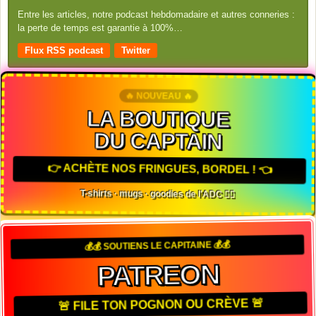
Entre les articles, notre podcast hebdomadaire et autres conneries :
la perte de temps est garantie à 100%…
Flux RSS podcast
Twitter
🔥 NOUVEAU 🔥
LA BOUTIQUE
DU CAPTAIN
👉 ACHÈTE NOS FRINGUES, BORDEL ! 👈
T-shirts · mugs · goodies de l'ADC 🏴‍☠️
💰💰 SOUTIENS LE CAPITAINE 💰💰
PATREON
🚨 FILE TON POGNON OU CRÈVE 🚨