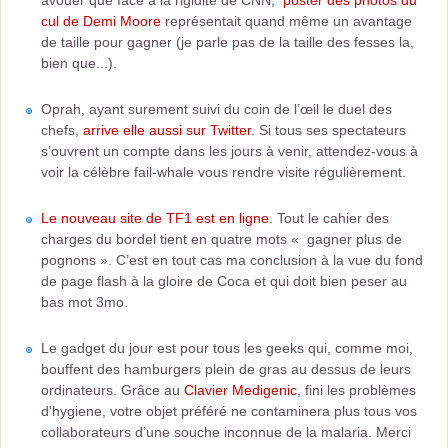
avouer que face à la rigidité de CNN,
poster des photos du
cul de Demi Moore
représentait quand même un avantage
de taille pour gagner (je parle pas de la taille des fesses la,
bien que...).
Oprah, ayant surement suivi du coin de l’œil le duel des
chefs,
arrive elle aussi sur Twitter
. Si tous ses spectateurs
s’ouvrent un compte dans les jours à venir, attendez-vous à
voir la célèbre fail-whale vous rendre visite régulièrement.
Le nouveau site de TF1 est en ligne
. Tout le cahier des
charges du bordel tient en quatre mots « gagner plus de
pognons ». C’est en tout cas ma conclusion à la vue du fond
de page flash à la gloire de Coca et qui doit bien peser au
bas mot 3mo.
Le gadget du jour est pour tous les geeks qui, comme moi,
bouffent des hamburgers plein de gras au dessus de leurs
ordinateurs. Grâce au
Clavier Medigenic
, fini les problèmes
d'hygiene, votre objet préféré ne contaminera plus tous vos
collaborateurs d’une souche inconnue de la malaria. Merci