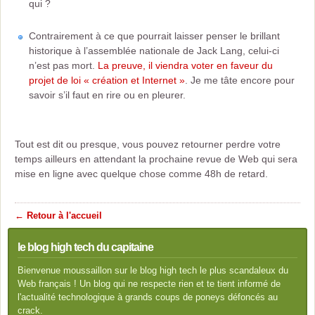
qui ?
Contrairement à ce que pourrait laisser penser le brillant
historique à l’assemblée nationale de Jack Lang, celui-ci
n’est pas mort.
La preuve, il viendra voter en faveur du
projet de loi « création et Internet »
. Je me tâte encore pour
savoir s’il faut en rire ou en pleurer.
Tout est dit ou presque, vous pouvez retourner perdre votre
temps ailleurs en attendant la prochaine revue de Web qui sera
mise en ligne avec quelque chose comme 48h de retard.
← Retour à l'accueil
le blog high tech du capitaine
Bienvenue moussaillon sur le blog high tech le plus scandaleux du
Web français ! Un blog qui ne respecte rien et te tient informé de
l'actualité technologique à grands coups de poneys défoncés au
crack.