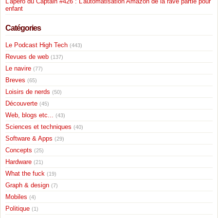
L'apéro du Captain #426 : L'automatisation Amazon de la rave partie pour
enfant
Catégories
Le Podcast High Tech
(443)
Revues de web
(137)
Le navire
(77)
Breves
(65)
Loisirs de nerds
(50)
Découverte
(45)
Web, blogs etc...
(43)
Sciences et techniques
(40)
Software & Apps
(29)
Concepts
(25)
Hardware
(21)
What the fuck
(19)
Graph & design
(7)
Mobiles
(4)
Politique
(1)