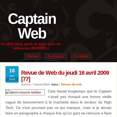
Captain
Web
le VRAI blog geek et high tech de
référence (BORDEL)
Home
À propos
Contact
16
Revue de Web du jeudi 16 avril 2009
avr
[77]
2009
Auteur : CaptainWeb
dans :
Revues de web
Cela faisait longtemps que le Captain
n’avait pas évoqué une bonne vieille
vague de licenciement à la machette dans le secteur du High
Tech. Ce n’est pourtant pas ce qui manque, mais si je devais
faire un paragraphe à chaque fois qu’un gars se retrouve a faire