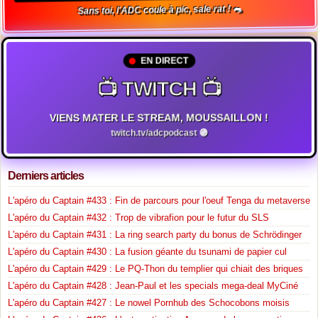
Sans toi, l'ADC coule à pic, sale rat ! 🐀
EN DIRECT
📺 TWITCH 📺
VIENS MATER LE STREAM, MOUSSAILLON !
twitch.tv/adcpodcast 🟣
Derniers articles
L'apéro du Captain #433 : Fin de parcours pour l'oeuf Tenga du metaverse
L'apéro du Captain #432 : Trop de vibrafion pour le futur du SLS
L'apéro du Captain #431 : La ring search party du bonus de Schrödinger
L'apéro du Captain #430 : La fusion géante du tsunami de papier cul
L'apéro du Captain #429 : Le PQ-Thon du templier qui chiait des briques
L'apéro du Captain #428 : Jean-Paul et les specials mega-deal MyCiné
L'apéro du Captain #427 : Le nowel Pornhub des Schocobons moisis