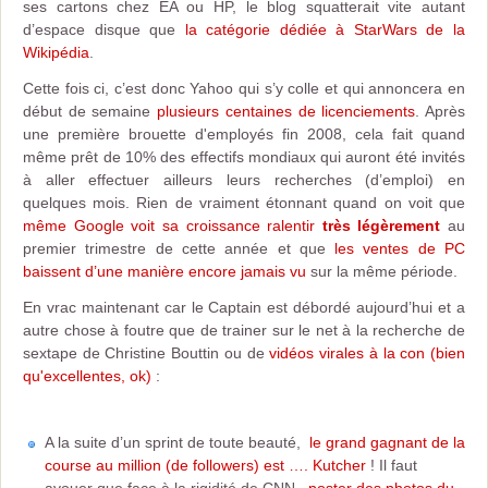
ses cartons chez EA ou HP, le blog squatterait vite autant
d’espace disque que
la catégorie dédiée à StarWars de la
Wikipédia
.
Cette fois ci, c’est donc Yahoo qui s’y colle et qui annoncera en
début de semaine
plusieurs centaines de licenciements
. Après
une première brouette d'employés fin 2008, cela fait quand
même prêt de 10% des effectifs mondiaux qui auront été invités
à aller effectuer ailleurs leurs recherches (d’emploi) en
quelques mois. Rien de vraiment étonnant quand on voit que
même Google voit sa croissance ralentir
très légèrement
au
premier trimestre de cette année et que
les ventes de PC
baissent d’une manière encore jamais vu
sur la même période.
En vrac maintenant car le Captain est débordé aujourd’hui et a
autre chose à foutre que de trainer sur le net à la recherche de
sextape de Christine Bouttin ou de
vidéos virales à la con (bien
qu'excellentes, ok)
:
A la suite d’un sprint de toute beauté,
le grand gagnant de la
course au million (de followers) est …. Kutcher
! Il faut