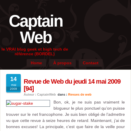
Captain
Web
le VRAI blog geek et high tech de
référence (BORDEL)
Home
À propos
Contact
14
Revue de Web du jeudi 14 mai 2009
mai
[94]
2009
Auteur : CaptainWeb
dans :
Revues de web
Bon, ok, je ne suis pas vraiment le
blogueur le plus ponctuel qu’on puisse
trouver sur le net francophone. Je suis bien obligé de l’admettre
vu que cette revue à seize heures de retard. Maintenant, j’ai de
bonnes excuses! La principale, c’est que faire de la veille pour