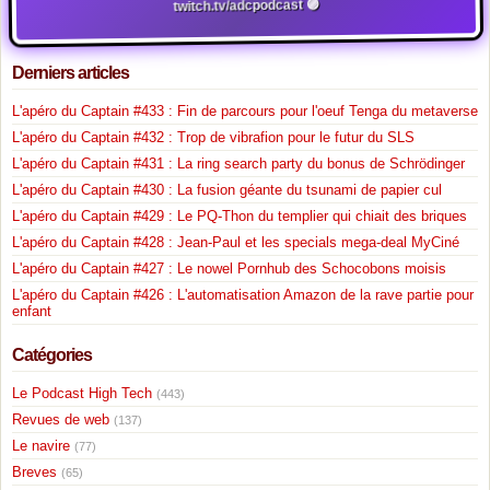
twitch.tv/adcpodcast 🟣
Derniers articles
L'apéro du Captain #433 : Fin de parcours pour l'oeuf Tenga du metaverse
L'apéro du Captain #432 : Trop de vibrafion pour le futur du SLS
L'apéro du Captain #431 : La ring search party du bonus de Schrödinger
L'apéro du Captain #430 : La fusion géante du tsunami de papier cul
L'apéro du Captain #429 : Le PQ-Thon du templier qui chiait des briques
L'apéro du Captain #428 : Jean-Paul et les specials mega-deal MyCiné
L'apéro du Captain #427 : Le nowel Pornhub des Schocobons moisis
L'apéro du Captain #426 : L'automatisation Amazon de la rave partie pour
enfant
Catégories
Le Podcast High Tech
(443)
Revues de web
(137)
Le navire
(77)
Breves
(65)