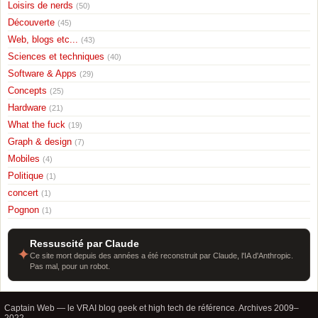
Loisirs de nerds
(50)
Découverte
(45)
Web, blogs etc...
(43)
Sciences et techniques
(40)
Software & Apps
(29)
Concepts
(25)
Hardware
(21)
What the fuck
(19)
Graph & design
(7)
Mobiles
(4)
Politique
(1)
concert
(1)
Pognon
(1)
Ressuscité par Claude
✦
Ce site mort depuis des années a été reconstruit par Claude, l'IA d'Anthropic.
Pas mal, pour un robot.
Captain Web — le VRAI blog geek et high tech de référence. Archives 2009–