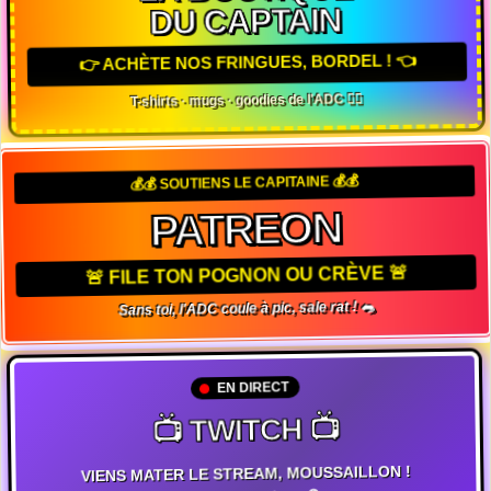
DU CAPTAIN
👉 ACHÈTE NOS FRINGUES, BORDEL ! 👈
T-shirts · mugs · goodies de l'ADC 🏴‍☠️
💰💰 SOUTIENS LE CAPITAINE 💰💰
PATREON
🚨 FILE TON POGNON OU CRÈVE 🚨
Sans toi, l'ADC coule à pic, sale rat ! 🐀
EN DIRECT
📺 TWITCH 📺
VIENS MATER LE STREAM, MOUSSAILLON !